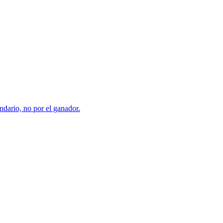
ndario, no por el ganador.