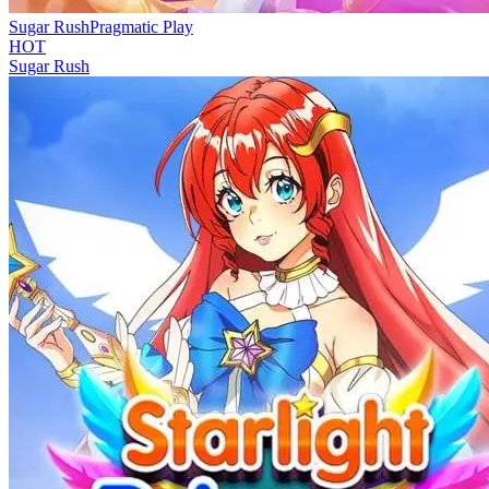
Sugar Rush
Pragmatic Play
HOT
Sugar Rush