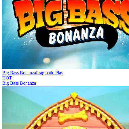
Big Bass Bonanza
Pragmatic Play
HOT
Big Bass Bonanza