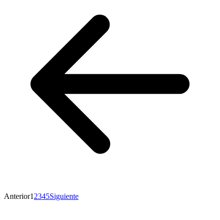
Anterior
1
2
3
4
5
Siguiente