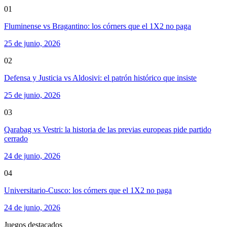
01
Fluminense vs Bragantino: los córners que el 1X2 no paga
25 de junio, 2026
02
Defensa y Justicia vs Aldosivi: el patrón histórico que insiste
25 de junio, 2026
03
Qarabag vs Vestri: la historia de las previas europeas pide partido
cerrado
24 de junio, 2026
04
Universitario-Cusco: los córners que el 1X2 no paga
24 de junio, 2026
Juegos destacados