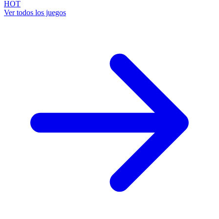
HOT
Ver todos los juegos