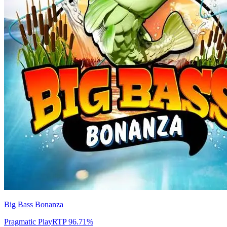
Big Bass Bonanza
Pragmatic Play
RTP
96.71
%