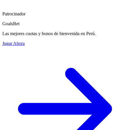
Patrocinador
GoalsBet
Las mejores cuotas y bonos de bienvenida en Perú.
Jugar Ahora