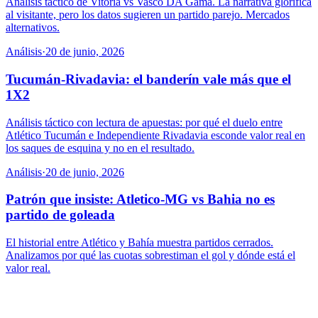
Análisis táctico de Vitoria vs Vasco DA Gama. La narrativa glorifica
al visitante, pero los datos sugieren un partido parejo. Mercados
alternativos.
Análisis
·
20 de junio, 2026
Tucumán-Rivadavia: el banderín vale más que el
1X2
Análisis táctico con lectura de apuestas: por qué el duelo entre
Atlético Tucumán e Independiente Rivadavia esconde valor real en
los saques de esquina y no en el resultado.
Análisis
·
20 de junio, 2026
Patrón que insiste: Atletico-MG vs Bahia no es
partido de goleada
El historial entre Atlético y Bahía muestra partidos cerrados.
Analizamos por qué las cuotas sobrestiman el gol y dónde está el
valor real.