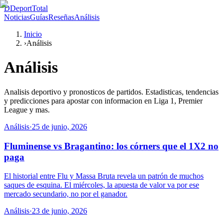
D
DeportTotal
Noticias
Guías
Reseñas
Análisis
Inicio
›
Análisis
Análisis
Analisis deportivo y pronosticos de partidos. Estadisticas, tendencias
y predicciones para apostar con informacion en Liga 1, Premier
League y mas.
Análisis
·
25 de junio, 2026
Fluminense vs Bragantino: los córners que el 1X2 no
paga
El historial entre Flu y Massa Bruta revela un patrón de muchos
saques de esquina. El miércoles, la apuesta de valor va por ese
mercado secundario, no por el ganador.
Análisis
·
23 de junio, 2026