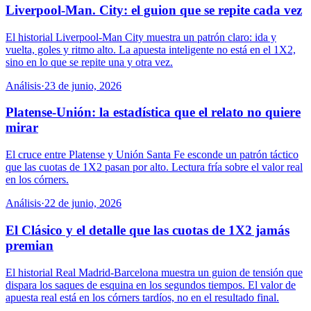
Liverpool-Man. City: el guion que se repite cada vez
El historial Liverpool-Man City muestra un patrón claro: ida y
vuelta, goles y ritmo alto. La apuesta inteligente no está en el 1X2,
sino en lo que se repite una y otra vez.
Análisis
·
23 de junio, 2026
Platense-Unión: la estadística que el relato no quiere
mirar
El cruce entre Platense y Unión Santa Fe esconde un patrón táctico
que las cuotas de 1X2 pasan por alto. Lectura fría sobre el valor real
en los córners.
Análisis
·
22 de junio, 2026
El Clásico y el detalle que las cuotas de 1X2 jamás
premian
El historial Real Madrid-Barcelona muestra un guion de tensión que
dispara los saques de esquina en los segundos tiempos. El valor de
apuesta real está en los córners tardíos, no en el resultado final.