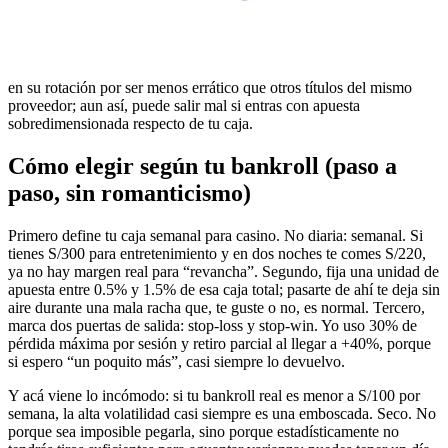
en su rotación por ser menos errático que otros títulos del mismo
proveedor; aun así, puede salir mal si entras con apuesta
sobredimensionada respecto de tu caja.
Cómo elegir según tu bankroll (paso a
paso, sin romanticismo)
Primero define tu caja semanal para casino. No diaria: semanal. Si
tienes S/300 para entretenimiento y en dos noches te comes S/220,
ya no hay margen real para “revancha”. Segundo, fija una unidad de
apuesta entre 0.5% y 1.5% de esa caja total; pasarte de ahí te deja sin
aire durante una mala racha que, te guste o no, es normal. Tercero,
marca dos puertas de salida: stop-loss y stop-win. Yo uso 30% de
pérdida máxima por sesión y retiro parcial al llegar a +40%, porque
si espero “un poquito más”, casi siempre lo devuelvo.
Y acá viene lo incómodo: si tu bankroll real es menor a S/100 por
semana, la alta volatilidad casi siempre es una emboscada. Seco. No
porque sea imposible pegarla, sino porque estadísticamente no