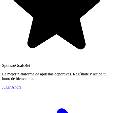
Sponsor
GoalsBet
La mejor plataforma de apuestas deportivas. Regístrate y recibe tu
bono de bienvenida.
Jugar Ahora