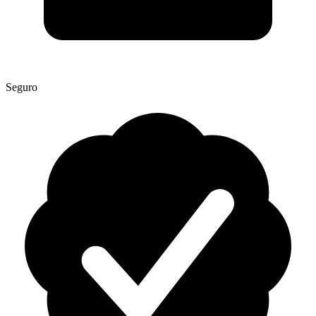
Seguro