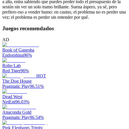
a alta, entra sabiendo que puedes perder todo el presupuesto de la
sesión sin ver un solo tramo brillante. Suena áspero, ya sé, pero
prefiero eso a vender humo: en casino, el problema no es perder una
vez; el problema es perder sin entender por qué.
Juegos recomendados
AD
Book of Ganesha
Endorphina
96
%
Robo Lab
Red Tiger
96
%
HOT
The Dog House
Pragmatic Play
96.51
%
Dead West
NetEnt
96.03
%
Anaconda Gold
Pragmatic Play
96.54
%
Pink Elephants Trinity