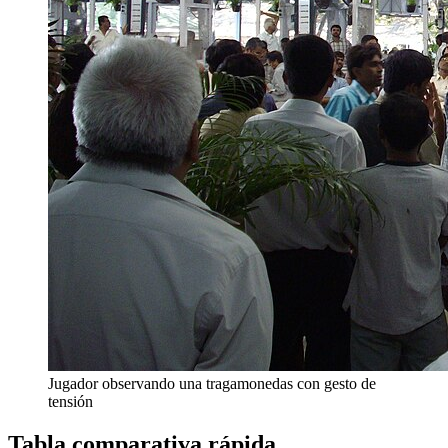
Jugador observando una tragamonedas con gesto de
tensión
Tabla comparativa rápida