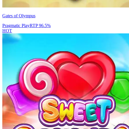
Gates of Olympus
Pragmatic Play
RTP
96.5
%
HOT