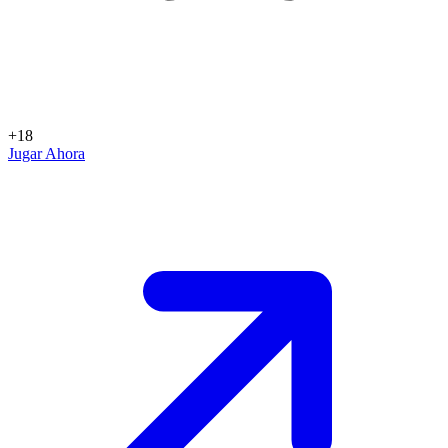
+18
Jugar Ahora