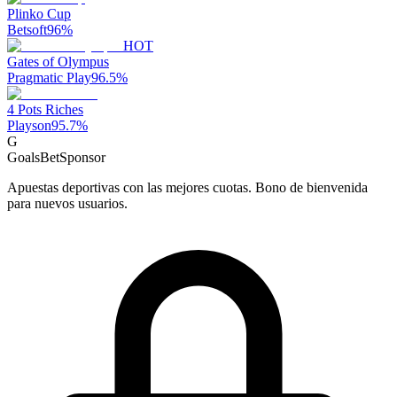
Plinko Cup
Betsoft
96
%
HOT
Gates of Olympus
Pragmatic Play
96.5
%
4 Pots Riches
Playson
95.7
%
G
GoalsBet
Sponsor
Apuestas deportivas con las mejores cuotas. Bono de bienvenida
para nuevos usuarios.