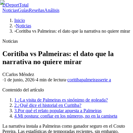
D
DeportTotal
Noticias
Guías
Reseñas
Análisis
Inicio
›
Noticias
›
Coritiba vs Palmeiras: el dato que la narrativa no quiere mirar
Noticias
Coritiba vs Palmeiras: el dato que la
narrativa no quiere mirar
C
Carlos Méndez
·
1 de junio, 2026
·
4 min
de lectura
·
coritiba
palmeiras
serie a
Contenido del artículo
1.
¿La visita de Palmeiras es sinónimo de goleada?
2.
¿Qué dice el historial en Curitiba?
3.
Por qué el relato popular apuesta a Palmeiras
4.
Mi postura: confiar en los números, no en la camiseta
La narrativa instala a Palmeiras como ganador seguro en el Couto
Pereira. Las estadísticas de temporadas recientes, sin embargo,