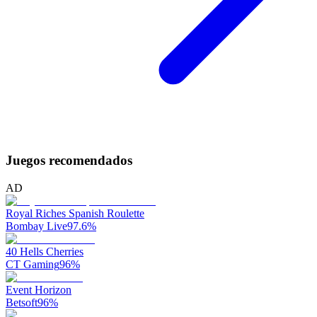
Juegos recomendados
AD
Royal Riches Spanish Roulette
Bombay Live
97.6
%
40 Hells Cherries
CT Gaming
96
%
Event Horizon
Betsoft
96
%