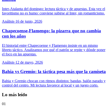
Inter-Atalanta del domingo: lectura táctica y de apuestas. Esta vez el
favoritismo no es humo: conviene subirse al Inter, sin romanticismo.
Análisis
·
16 de junio, 2026
Chapecoense-Flamengo: la pizarra que no cambia
con los años
El historial entre Chapecoense y Flamengo insiste en un mismo
libreto táctico. Analizamos por qué el patrón se repite y dónde poner
el foco en las apuestas.
Análisis
·
12 de mayo, 2026
Bahia vs Gremio: la táctica pesa más que la camiseta
Bahia y Gremio chocan con ritmos distintos: bandas, balón parado y
control del centro. Mi lectura favorece al local y un juego corto.
Lo más leído
01