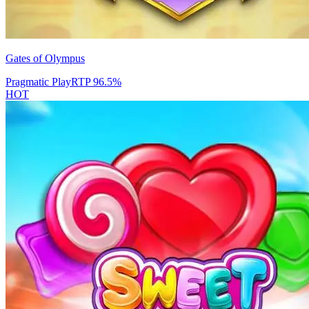
Gates of Olympus
Pragmatic Play
RTP
96.5
%
HOT