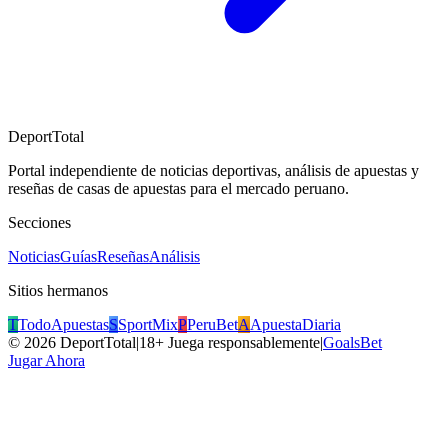
DeportTotal
Portal independiente de noticias deportivas, análisis de apuestas y
reseñas de casas de apuestas para el mercado peruano.
Secciones
Noticias
Guías
Reseñas
Análisis
Sitios hermanos
T
TodoApuestas
S
SportMix
P
PeruBet
A
ApuestaDiaria
©
2026
DeportTotal
|
18+ Juega responsablemente
|
GoalsBet
Jugar Ahora