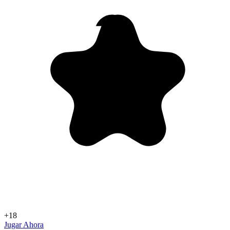
+18
Jugar Ahora