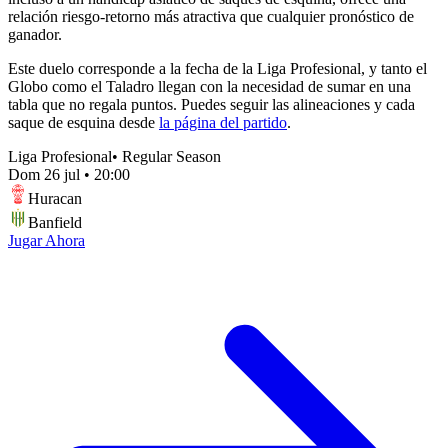
relación riesgo-retorno más atractiva que cualquier pronóstico de
ganador.
Este duelo corresponde a la fecha de la Liga Profesional, y tanto el
Globo como el Taladro llegan con la necesidad de sumar en una
tabla que no regala puntos. Puedes seguir las alineaciones y cada
saque de esquina desde
la página del partido
.
Liga Profesional
•
Regular Season
Dom 26 jul
•
20:00
Huracan
Banfield
Jugar Ahora