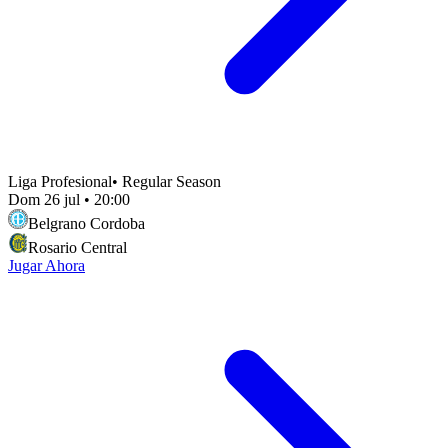
Liga Profesional
•
Regular Season
Dom 26 jul
•
20:00
Belgrano Cordoba
Rosario Central
Jugar Ahora