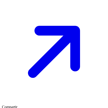
Compartir