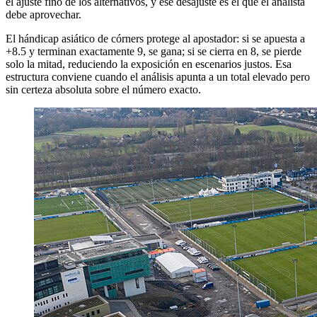
el ajuste fino de los alternativos, y ese desajuste es el que el analista
debe aprovechar.
El hándicap asiático de córners protege al apostador: si se apuesta a
+8.5 y terminan exactamente 9, se gana; si se cierra en 8, se pierde
solo la mitad, reduciendo la exposición en escenarios justos. Esa
estructura conviene cuando el análisis apunta a un total elevado pero
sin certeza absoluta sobre el número exacto.