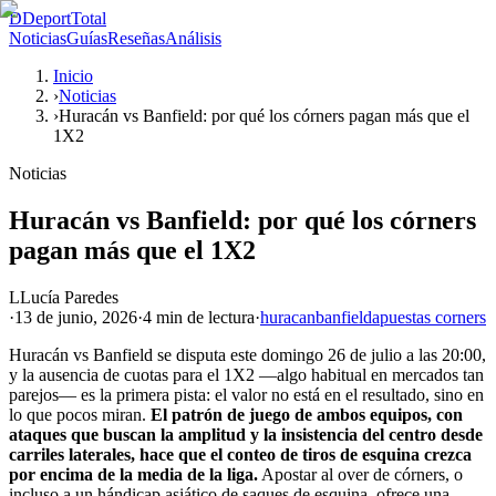
D
DeportTotal
Noticias
Guías
Reseñas
Análisis
Inicio
›
Noticias
›
Huracán vs Banfield: por qué los córners pagan más que el
1X2
Noticias
Huracán vs Banfield: por qué los córners
pagan más que el 1X2
L
Lucía Paredes
·
13 de junio, 2026
·
4 min
de lectura
·
huracan
banfield
apuestas corners
Huracán vs Banfield se disputa este domingo 26 de julio a las 20:00,
y la ausencia de cuotas para el 1X2 —algo habitual en mercados tan
parejos— es la primera pista: el valor no está en el resultado, sino en
lo que pocos miran.
El patrón de juego de ambos equipos, con
ataques que buscan la amplitud y la insistencia del centro desde
carriles laterales, hace que el conteo de tiros de esquina crezca
por encima de la media de la liga.
Apostar al over de córners, o
incluso a un hándicap asiático de saques de esquina, ofrece una