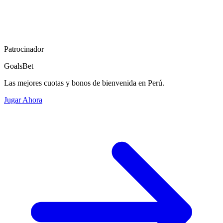
Patrocinador
GoalsBet
Las mejores cuotas y bonos de bienvenida en Perú.
Jugar Ahora