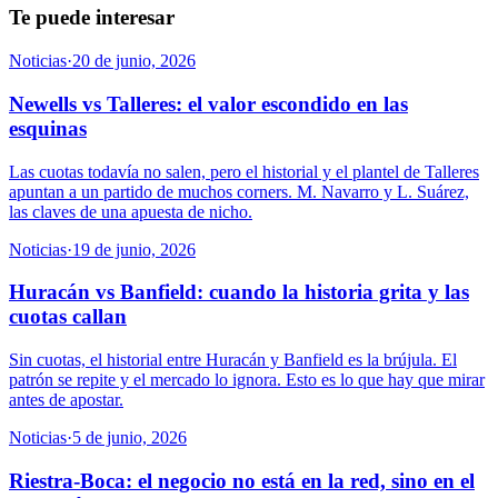
Te puede interesar
Noticias
·
20 de junio, 2026
Newells vs Talleres: el valor escondido en las
esquinas
Las cuotas todavía no salen, pero el historial y el plantel de Talleres
apuntan a un partido de muchos corners. M. Navarro y L. Suárez,
las claves de una apuesta de nicho.
Noticias
·
19 de junio, 2026
Huracán vs Banfield: cuando la historia grita y las
cuotas callan
Sin cuotas, el historial entre Huracán y Banfield es la brújula. El
patrón se repite y el mercado lo ignora. Esto es lo que hay que mirar
antes de apostar.
Noticias
·
5 de junio, 2026
Riestra-Boca: el negocio no está en la red, sino en el