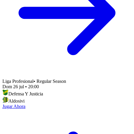
Liga Profesional
•
Regular Season
Dom 26 jul
•
20:00
Defensa Y Justicia
Aldosivi
Jugar Ahora