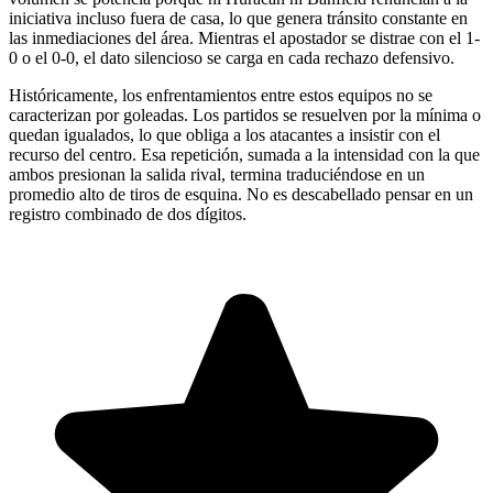
iniciativa incluso fuera de casa, lo que genera tránsito constante en
las inmediaciones del área. Mientras el apostador se distrae con el 1-
0 o el 0-0, el dato silencioso se carga en cada rechazo defensivo.
Históricamente, los enfrentamientos entre estos equipos no se
caracterizan por goleadas. Los partidos se resuelven por la mínima o
quedan igualados, lo que obliga a los atacantes a insistir con el
recurso del centro. Esa repetición, sumada a la intensidad con la que
ambos presionan la salida rival, termina traduciéndose en un
promedio alto de tiros de esquina. No es descabellado pensar en un
registro combinado de dos dígitos.