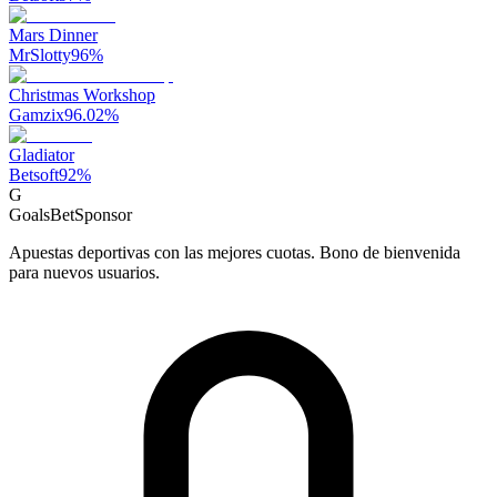
Mars Dinner
MrSlotty
96
%
Christmas Workshop
Gamzix
96.02
%
Gladiator
Betsoft
92
%
G
GoalsBet
Sponsor
Apuestas deportivas con las mejores cuotas. Bono de bienvenida
para nuevos usuarios.