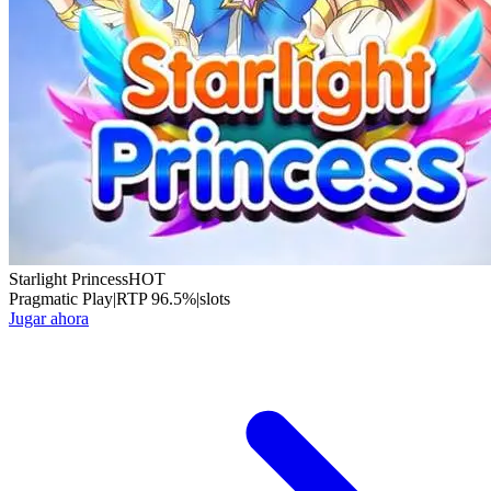
Starlight Princess
HOT
Pragmatic Play
|
RTP
96.5
%
|
slots
Jugar ahora