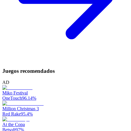
Juegos recomendados
AD
Miko Festival
OneTouch
96.14
%
Million Christmas 3
Red Rake
95.4
%
At the Copa
Betsoft
97
%