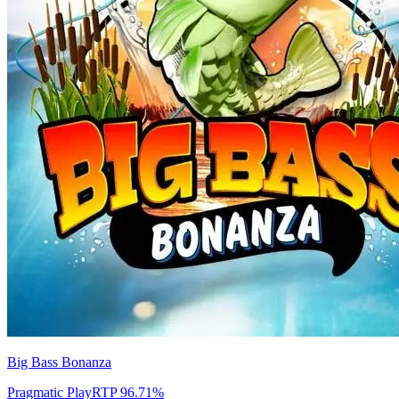
Big Bass Bonanza
Pragmatic Play
RTP
96.71
%