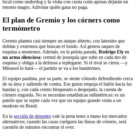
local como underdog y la visita con cuota corta apenas dejarán un
retorno magro. Adivinar quién gana no paga.
El plan de Gremio y los córners como
termómetro
Gremio plantea casi siempre un ataque abierto, con laterales que
doblan y extremos que buscan el fondo. Así genera saques de
esquina a montones. Además, en la pelota parada,
Rodrigo Ely es
un arma silenciosa
: central de jerarquía que sube en cada tiro de
esquina y obliga a la defensa a replegarse. Si el rival se cierra —y
Mirassol lo hará— el partido se va a los banderines.
El equipo paulista, por su parte, se siente cómodo defendiendo cerca
de su área y saliendo de contra. Ese guion empuja el balón hacia las
bandas y, con cada centro bloqueado o despejado, la cuenta de
córners engorda. No se necesitan estadísticas milimétricas: es un
patrón que se repite cada vez que un equipo grande visita a un
modesto en Brasil.
En la
sección de deportes
vale la pena tener a mano los mercados
alternativos; cuando las casas cuelguen las líneas de córners, será
cuestión de minutos encontrar el over.