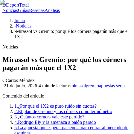
D
DeportTotal
Noticias
Guías
Reseñas
Análisis
Inicio
›
Noticias
›
Mirassol vs Gremio: por qué los córners pagarán más que el
1X2
Noticias
Mirassol vs Gremio: por qué los córners
pagarán más que el 1X2
C
Carlos Méndez
·
21 de junio, 2026
·
4 min
de lectura
·
mirassol
gremio
apuestas ser a
Contenido del artículo
1.
¿Por qué el 1X2 es puro ruido sin cuotas?
2.
El plan de Gremio y los córners como termómetro
3.
¿Cuántos córners vale este partido?
4.
Rodrigo Ely y la amenaza a balón parado
5.
La apuesta que espera: paciencia para entrar al mercado de
esquinas