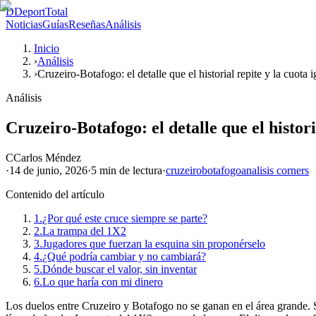
D
DeportTotal
Noticias
Guías
Reseñas
Análisis
Inicio
›
Análisis
›
Cruzeiro-Botafogo: el detalle que el historial repite y la cuota 
Análisis
Cruzeiro-Botafogo: el detalle que el histori
C
Carlos Méndez
·
14 de junio, 2026
·
5 min
de lectura
·
cruzeiro
botafogo
analisis corners
Contenido del artículo
1.
¿Por qué este cruce siempre se parte?
2.
La trampa del 1X2
3.
Jugadores que fuerzan la esquina sin proponérselo
4.
¿Qué podría cambiar y no cambiará?
5.
Dónde buscar el valor, sin inventar
6.
Lo que haría con mi dinero
Los duelos entre Cruzeiro y Botafogo no se ganan en el área grande. Se