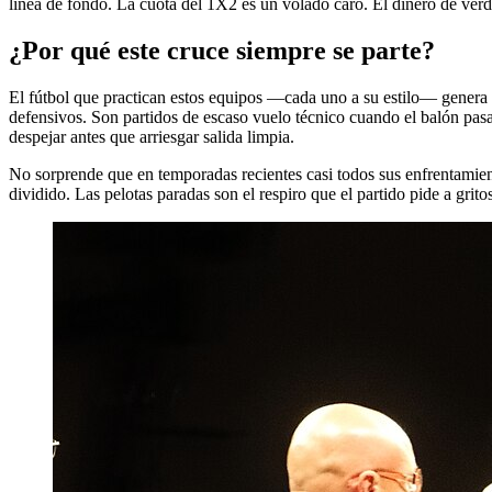
línea de fondo. La cuota del 1X2 es un volado caro. El dinero de verda
¿Por qué este cruce siempre se parte?
El fútbol que practican estos equipos —cada uno a su estilo— genera 
defensivos. Son partidos de escaso vuelo técnico cuando el balón pa
despejar antes que arriesgar salida limpia.
No sorprende que en temporadas recientes casi todos sus enfrentamiento
dividido. Las pelotas paradas son el respiro que el partido pide a gritos