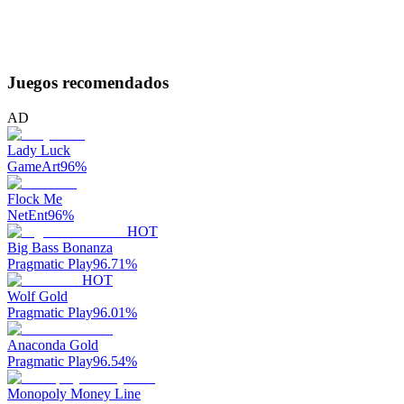
Juegos recomendados
AD
Lady Luck
GameArt
96
%
Flock Me
NetEnt
96
%
HOT
Big Bass Bonanza
Pragmatic Play
96.71
%
HOT
Wolf Gold
Pragmatic Play
96.01
%
Anaconda Gold
Pragmatic Play
96.54
%
Monopoly Money Line