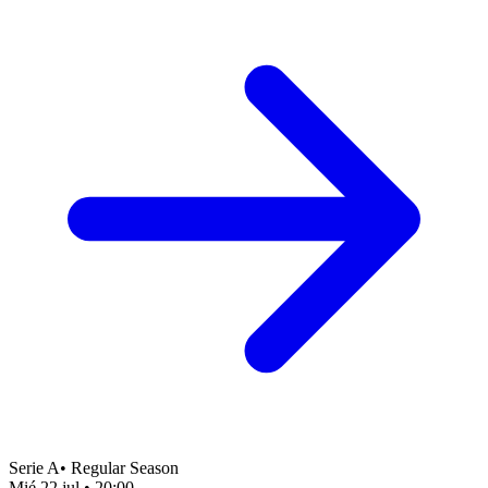
Serie A
•
Regular Season
Mié 22 jul
•
20:00