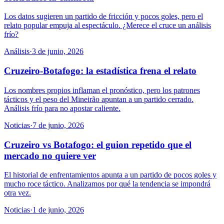
Los datos sugieren un partido de fricción y pocos goles, pero el
relato popular empuja al espectáculo. ¿Merece el cruce un análisis
frío?
Análisis
·
3 de junio, 2026
Cruzeiro-Botafogo: la estadística frena el relato
Los nombres propios inflaman el pronóstico, pero los patrones
tácticos y el peso del Mineirão apuntan a un partido cerrado.
Análisis frío para no apostar caliente.
Noticias
·
7 de junio, 2026
Cruzeiro vs Botafogo: el guion repetido que el
mercado no quiere ver
El historial de enfrentamientos apunta a un partido de pocos goles y
mucho roce táctico. Analizamos por qué la tendencia se impondrá
otra vez.
Noticias
·
1 de junio, 2026