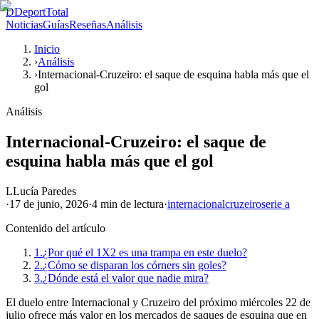
D
DeportTotal
Noticias
Guías
Reseñas
Análisis
Inicio
›
Análisis
›
Internacional-Cruzeiro: el saque de esquina habla más que el
gol
Análisis
Internacional-Cruzeiro: el saque de
esquina habla más que el gol
L
Lucía Paredes
·
17 de junio, 2026
·
4 min
de lectura
·
internacional
cruzeiro
serie a
Contenido del artículo
1.
¿Por qué el 1X2 es una trampa en este duelo?
2.
¿Cómo se disparan los córners sin goles?
3.
¿Dónde está el valor que nadie mira?
El duelo entre Internacional y Cruzeiro del próximo miércoles 22 de
julio ofrece más valor en los mercados de saques de esquina que en