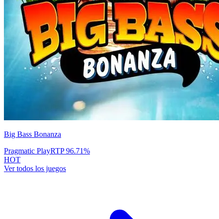
Big Bass Bonanza
Pragmatic Play
RTP
96.71
%
HOT
Ver todos los juegos