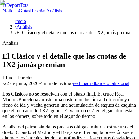
D
DeportTotal
Noticias
Guías
Reseñas
Análisis
Inicio
›
Análisis
›
El Clásico y el detalle que las cuotas de 1X2 jamás premian
Análisis
El Clásico y el detalle que las cuotas de
1X2 jamás premian
L
Lucía Paredes
·
22 de junio, 2026
·
4 min
de lectura
·
real madrid
barcelona
historial
Los Clásicos no se resuelven con el pitazo final. El cruce Real
Madrid-Barcelona arrastra una costumbre histórica: la fricción y el
ritmo de ida y vuelta generan una acumulación de saques de esquina
que el mercado de 1X2 ignora. El valor no está en el ganador; está
en los córners, sobre todo en el segundo tiempo.
Analizar el patrón sin datos precisos obliga a mirar la estructura del
duelo. Cuando el Madrid y el Barça se enfrentan, la posesión suele
alternar; los laterales tienden a profundizar y los centros desviados o