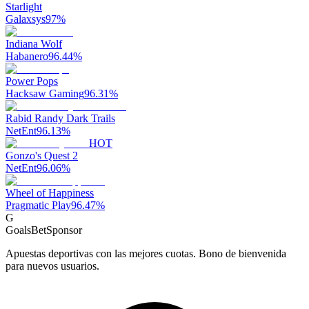
Starlight
Galaxsys
97
%
Indiana Wolf
Habanero
96.44
%
Power Pops
Hacksaw Gaming
96.31
%
Rabid Randy Dark Trails
NetEnt
96.13
%
HOT
Gonzo's Quest 2
NetEnt
96.06
%
Wheel of Happiness
Pragmatic Play
96.47
%
G
GoalsBet
Sponsor
Apuestas deportivas con las mejores cuotas. Bono de bienvenida
para nuevos usuarios.