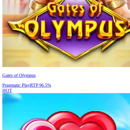
Gates of Olympus
Pragmatic Play
RTP
96.5
%
HOT