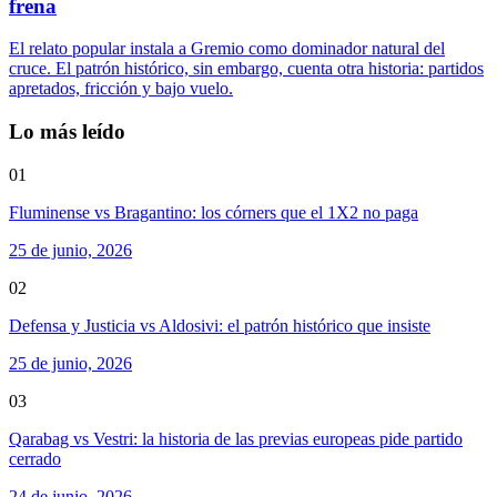
frena
El relato popular instala a Gremio como dominador natural del
cruce. El patrón histórico, sin embargo, cuenta otra historia: partidos
apretados, fricción y bajo vuelo.
Lo más leído
01
Fluminense vs Bragantino: los córners que el 1X2 no paga
25 de junio, 2026
02
Defensa y Justicia vs Aldosivi: el patrón histórico que insiste
25 de junio, 2026
03
Qarabag vs Vestri: la historia de las previas europeas pide partido
cerrado
24 de junio, 2026