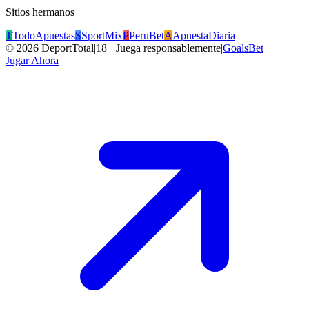
Sitios hermanos
T
TodoApuestas
S
SportMix
P
PeruBet
A
ApuestaDiaria
©
2026
DeportTotal
|
18+ Juega responsablemente
|
GoalsBet
Jugar Ahora