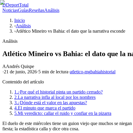
D
DeportTotal
Noticias
Guías
Reseñas
Análisis
Inicio
›
Análisis
›
Atlético Mineiro vs Bahia: el dato que la narrativa esconde
Análisis
Atlético Mineiro vs Bahia: el dato que la 
A
Andrés Quispe
·
21 de junio, 2026
·
5 min
de lectura
·
atletico-mg
bahia
historial
Contenido del artículo
1.
¿Por qué el historial pinta un partido cerrado?
2.
La narrativa infla al local por los nombres
3.
¿Dónde está el valor en las apuestas?
4.
El minuto que marca el partido
5.
Mi veredicto: callar el ruido y confiar en la pizarra
El duelo de este miércoles tiene un guion viejo que muchos se niegan a
fiesta; la estadística calla y dice otra cosa.