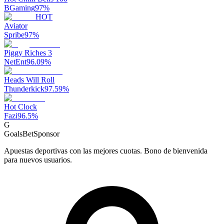
BGaming
97
%
HOT
Aviator
Spribe
97
%
Piggy Riches 3
NetEnt
96.09
%
Heads Will Roll
Thunderkick
97.59
%
Hot Clock
Fazi
96.5
%
G
GoalsBet
Sponsor
Apuestas deportivas con las mejores cuotas. Bono de bienvenida
para nuevos usuarios.