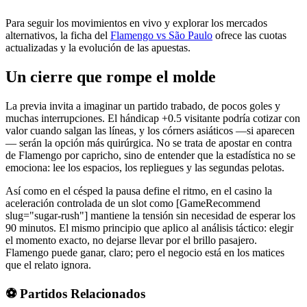
Para seguir los movimientos en vivo y explorar los mercados
alternativos, la ficha del
Flamengo vs São Paulo
ofrece las cuotas
actualizadas y la evolución de las apuestas.
Un cierre que rompe el molde
La previa invita a imaginar un partido trabado, de pocos goles y
muchas interrupciones. El hándicap +0.5 visitante podría cotizar con
valor cuando salgan las líneas, y los córners asiáticos —si aparecen
— serán la opción más quirúrgica. No se trata de apostar en contra
de Flamengo por capricho, sino de entender que la estadística no se
emociona: lee los espacios, los repliegues y las segundas pelotas.
Así como en el césped la pausa define el ritmo, en el casino la
aceleración controlada de un slot como [GameRecommend
slug="sugar-rush"] mantiene la tensión sin necesidad de esperar los
90 minutos. El mismo principio que aplico al análisis táctico: elegir
el momento exacto, no dejarse llevar por el brillo pasajero.
Flamengo puede ganar, claro; pero el negocio está en los matices
que el relato ignora.
⚽ Partidos Relacionados