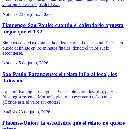
valor puede estar lejos del 1X2.
Noticias
·
23 de junio, 2026
Flamengo-Sao Paulo: cuando el calendario apuesta
mejor que el 1X2
Sin cuotas, la clave está en la fatiga de mitad de semana. El clásico
puede definirse en los minutos finales, donde el valor suele
esconderse.
Noticias
·
5 de junio, 2026
Sao Paulo-Paranaense: el relato infla al local, los
datos no
La narrativa popular empuja a Sao Paulo como favorito, pero los
fríos registros en el Morumbi pintan un escenario más parejo.
¿Dónde está el valor sin cuotas?
Análisis
·
23 de junio, 2026
Platense-Unión: la estadística que el relato no quiere