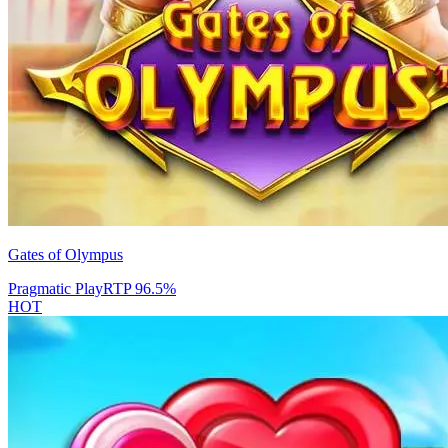
Gates of Olympus
Pragmatic Play
RTP
96.5
%
HOT