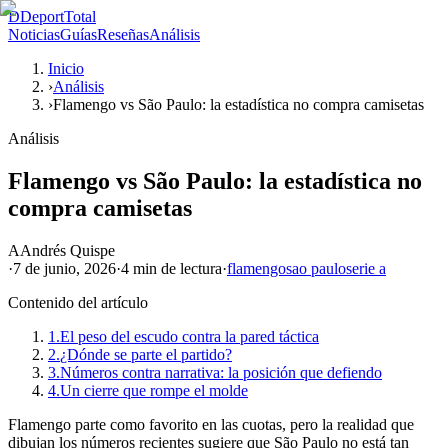
D
DeportTotal
Noticias
Guías
Reseñas
Análisis
Inicio
›
Análisis
›
Flamengo vs São Paulo: la estadística no compra camisetas
Análisis
Flamengo vs São Paulo: la estadística no
compra camisetas
A
Andrés Quispe
·
7 de junio, 2026
·
4 min
de lectura
·
flamengo
sao paulo
serie a
Contenido del artículo
1.
El peso del escudo contra la pared táctica
2.
¿Dónde se parte el partido?
3.
Números contra narrativa: la posición que defiendo
4.
Un cierre que rompe el molde
Flamengo parte como favorito en las cuotas, pero la realidad que
dibujan los números recientes sugiere que São Paulo no está tan