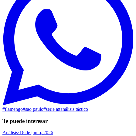
#
flamengo
#
sao paulo
#
serie a
#
análisis táctico
Te puede interesar
Análisis
·
16 de junio, 2026