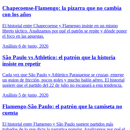
Chapecoense-Flamengo: la pizarra que no cambia
con los años
El historial entre Chapecoense y Flamengo insiste en un mismo
libreto táctico. Analizamos por qué el patrón se repite y dónde poner
el foco en las apuestas.
Análisis
·
6 de junio, 2026
São Paulo vs Athletico: el patrón que la historia
insiste en repetir
Cada vez que São Paulo y Athletico Paranaense se cruzan, emerge
un guion de fricción, pocos goles y mucho balón aéreo. El historial
sugiere que el partido del 22 de julio no escapará a esta tendencia.
Análisis
·
5 de junio, 2026
Flamengo-São Paulo: el patrón que la camiseta no
cuenta
El historial entre Flamengo y São Paulo sugiere partidos más
trabados de lo que dicta la narrativa popular. Analizamos por qué el