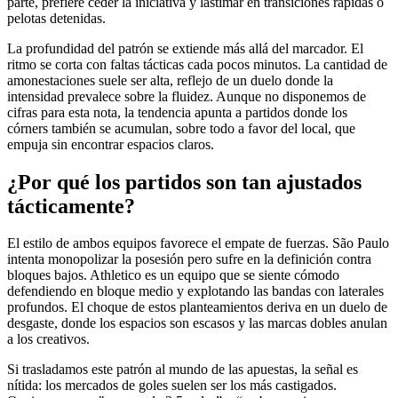
parte, prefiere ceder la iniciativa y lastimar en transiciones rápidas o
pelotas detenidas.
La profundidad del patrón se extiende más allá del marcador. El
ritmo se corta con faltas tácticas cada pocos minutos. La cantidad de
amonestaciones suele ser alta, reflejo de un duelo donde la
intensidad prevalece sobre la fluidez. Aunque no disponemos de
cifras para esta nota, la tendencia apunta a partidos donde los
córners también se acumulan, sobre todo a favor del local, que
empuja sin encontrar espacios claros.
¿Por qué los partidos son tan ajustados
tácticamente?
El estilo de ambos equipos favorece el empate de fuerzas. São Paulo
intenta monopolizar la posesión pero sufre en la definición contra
bloques bajos. Athletico es un equipo que se siente cómodo
defendiendo en bloque medio y explotando las bandas con laterales
profundos. El choque de estos planteamientos deriva en un duelo de
desgaste, donde los espacios son escasos y las marcas dobles anulan
a los creativos.
Si trasladamos este patrón al mundo de las apuestas, la señal es
nítida: los mercados de goles suelen ser los más castigados.