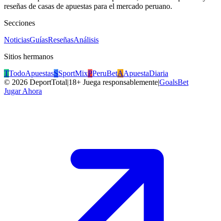
reseñas de casas de apuestas para el mercado peruano.
Secciones
Noticias
Guías
Reseñas
Análisis
Sitios hermanos
T
TodoApuestas
S
SportMix
P
PeruBet
A
ApuestaDiaria
©
2026
DeportTotal
|
18+ Juega responsablemente
|
GoalsBet
Jugar Ahora