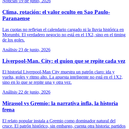
Noticias
·
19 de junio, 2026
Clima, rotación: el valor oculto en Sao Paulo-
Paranaense
Las cuotas no reflejan el calendario cargado ni la lluvia histórica en
Morumbi. El verdadero negocio no está en el 1X2, sino en el timing
de los goles.
Análisis
·
23 de junio, 2026
Liverpool-Man. City: el guion que se repite cada vez
El historial Liverpool-Man City muestra un patrón claro: ida y
vuelta, goles y ritmo alto. La apuesta inteligente no está en el 1X2,
sino en lo que se repite una y otra vez.
Análisis
·
22 de junio, 2026
Mirassol vs Gremio: la narrativa infla, la historia
frena
El relato popular instala a Gremio como dominador natural del
cruce. El patrón histórico, sin embargo, cuenta otra historia: partidos