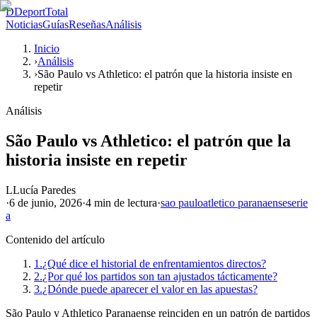
D
DeportTotal
Noticias
Guías
Reseñas
Análisis
Inicio
›
Análisis
›
São Paulo vs Athletico: el patrón que la historia insiste en
repetir
Análisis
São Paulo vs Athletico: el patrón que la
historia insiste en repetir
L
Lucía Paredes
·
6 de junio, 2026
·
4 min
de lectura
·
sao paulo
atletico paranaense
serie
a
Contenido del artículo
1.
¿Qué dice el historial de enfrentamientos directos?
2.
¿Por qué los partidos son tan ajustados tácticamente?
3.
¿Dónde puede aparecer el valor en las apuestas?
São Paulo y Athletico Paranaense reinciden en un patrón de partidos