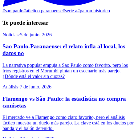
#
sao paulo
#
atletico paranaense
#
serie a
#
patron historico
Te puede interesar
Noticias
·
5 de junio, 2026
Sao Paulo-Paranaense: el relato infla al local, los
datos no
La narrativa popular empuja a Sao Paulo como favorito, pero los
fríos registros en el Morumbi pintan un escenario más parejo.
¿Dónde está el valor sin cuotas?
Análisis
·
7 de junio, 2026
Flamengo vs São Paulo: la estadística no compra
camisetas
El mercado ve a Flamengo como claro favorito, pero el análisis
táctico muestra un duelo más parejo. La clave está en los duelos por
banda y el balón detenido.