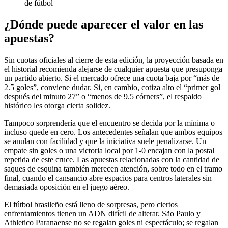
de fútbol
¿Dónde puede aparecer el valor en las
apuestas?
Sin cuotas oficiales al cierre de esta edición, la proyección basada en
el historial recomienda alejarse de cualquier apuesta que presuponga
un partido abierto. Si el mercado ofrece una cuota baja por “más de
2.5 goles”, conviene dudar. Si, en cambio, cotiza alto el “primer gol
después del minuto 27” o “menos de 9.5 córners”, el respaldo
histórico les otorga cierta solidez.
Tampoco sorprendería que el encuentro se decida por la mínima o
incluso quede en cero. Los antecedentes señalan que ambos equipos
se anulan con facilidad y que la iniciativa suele penalizarse. Un
empate sin goles o una victoria local por 1-0 encajan con la postal
repetida de este cruce. Las apuestas relacionadas con la cantidad de
saques de esquina también merecen atención, sobre todo en el tramo
final, cuando el cansancio abre espacios para centros laterales sin
demasiada oposición en el juego aéreo.
El fútbol brasileño está lleno de sorpresas, pero ciertos
enfrentamientos tienen un ADN difícil de alterar. São Paulo y
Athletico Paranaense no se regalan goles ni espectáculo; se regalan