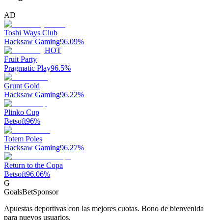
AD
Toshi Ways Club
Hacksaw Gaming
96.09
%
HOT
Fruit Party
Pragmatic Play
96.5
%
Grunt Gold
Hacksaw Gaming
96.22
%
Plinko Cup
Betsoft
96
%
Totem Poles
Hacksaw Gaming
96.27
%
Return to the Copa
Betsoft
96.06
%
G
GoalsBet
Sponsor
Apuestas deportivas con las mejores cuotas. Bono de bienvenida
para nuevos usuarios.