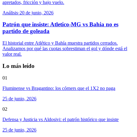
apretados, fricción y bajo vuelo.
Análisis
·
20 de junio, 2026
Patrón que insiste: Atletico-MG vs Bahia no es
partido de goleada
El historial entre Atlético y Bahía muestra partidos cerrados.
Analizamos por qué las cuotas sobrestiman el gol y dónde está el
valor real.
Lo más leído
01
Fluminense vs Bragantino: los córners que el 1X2 no paga
25 de junio, 2026
02
Defensa y Justicia vs Aldosivi: el patrón histórico que insiste
25 de junio, 2026