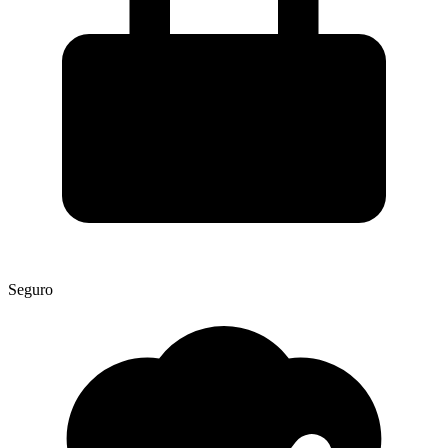
Seguro