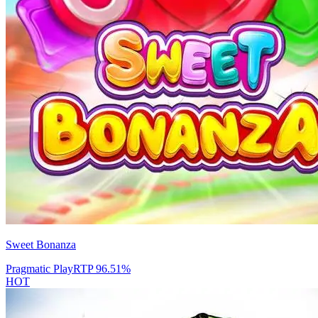
Sweet Bonanza
Pragmatic Play
RTP
96.51
%
HOT