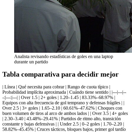
Analista revisando estadísticas de goles en una laptop
durante un partido
Tabla comparativa para decidir mejor
| Línea | Qué necesita para cobrar | Rango de cuota típico |
Probabilidad implícita aproximada | Cuándo tiene sentido | |---|---|--
-:|---:|---| | Over 1.5 | 2+ goles | 1.20–1.45 | 83.33%–68.97% |
Equipos con alta frecuencia de gol temprano y defensas frágiles | |
Over 2.5 | 3+ goles | 1.65–2.10 | 60.61%–47.62% | Choques con
buen volumen de tiros al arco de ambos lados | | Over 3.5 | 4+ goles
| 2.30–3.40 | 43.48%–29.41% | Partidos de ritmo alto, transición
constante y bajas defensivas | | Under 2.5 | 0–2 goles | 1.70–2.20 |
58.82%–45.45% | Cruces tácticos, bloques bajos, primer gol tardío