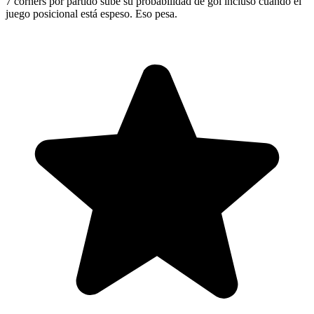
7 córners por partido sube su probabilidad de gol incluso cuando el
juego posicional está espeso. Eso pesa.