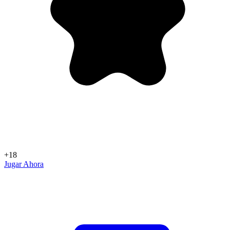
+18
Jugar Ahora