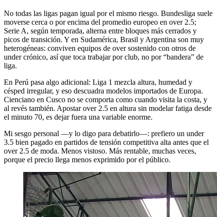
No todas las ligas pagan igual por el mismo riesgo. Bundesliga suele
moverse cerca o por encima del promedio europeo en over 2.5;
Serie A, según temporada, alterna entre bloques más cerrados y
picos de transición. Y en Sudamérica, Brasil y Argentina son muy
heterogéneas: conviven equipos de over sostenido con otros de
under crónico, así que toca trabajar por club, no por “bandera” de
liga.
En Perú pasa algo adicional: Liga 1 mezcla altura, humedad y
césped irregular, y eso descuadra modelos importados de Europa.
Cienciano en Cusco no se comporta como cuando visita la costa, y
al revés también. Apostar over 2.5 en altura sin modelar fatiga desde
el minuto 70, es dejar fuera una variable enorme.
Mi sesgo personal —y lo digo para debatirlo—: prefiero un under
3.5 bien pagado en partidos de tensión competitiva alta antes que el
over 2.5 de moda. Menos vistoso. Más rentable, muchas veces,
porque el precio llega menos exprimido por el público.