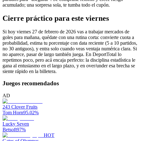
acumulado; una sorpresa sola, te tumba todo el cupón.
Cierre práctico para este viernes
Si hoy viernes 27 de febrero de 2026 vas a trabajar mercados de
goles para mañana, quédate con una rutina corta: convierte cuota a
probabilidad, estima tu porcentaje con data reciente (5 a 10 partidos,
no 30 antiguos), y entra solo cuando veas ventaja numérica clara. Si
no aparece, pasar de largo también juega. En DeportTotal lo
repetimos poco, pero acá encaja perfecto: la disciplina estadística le
gana al entusiasmo en el largo plazo, y en over/under esa brecha se
siente rápido en la billetera.
Juegos recomendados
AD
243 Clover Fruits
Tom Horn
95.02
%
Lucky Seven
Betsoft
97
%
HOT
Gates of Olympus