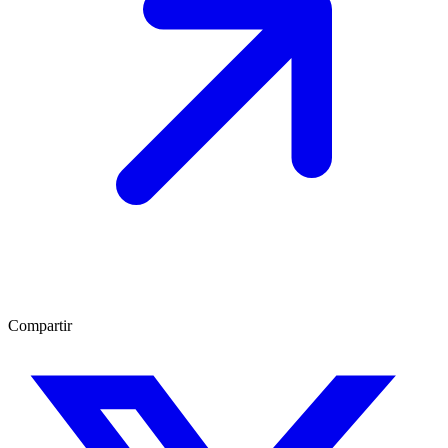
Compartir