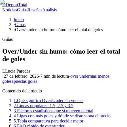
D
DeportTotal
Noticias
Guías
Reseñas
Análisis
Inicio
›
Guías
›
Over/Under sin humo: cómo leer el total de goles
Guías
Over/Under sin humo: cómo leer el total
de goles
L
Lucía Paredes
·
27 de febrero, 2026
·
7 min
de lectura
·
over under
mas menos
goles
apuestas goles
Contenido del artículo
1.
Qué significa Over/Under sin vueltas
2.
Líneas populares: 1.5, 2.5 y 3.5
3.
Factores estadísticos que sí mueven el total
4.
Ligas con más goles y dónde se distorsiona el precio
5.
Tabla comparativa para decidir mejor
6.
FAQ rápido de over/under