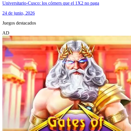
Universitario-Cusco: los córners que el 1X2 no paga
24 de junio, 2026
Juegos destacados
AD