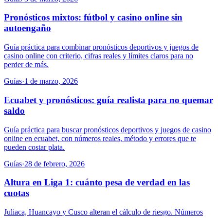
Pronósticos mixtos: fútbol y casino online sin
autoengaño
Guía práctica para combinar pronósticos deportivos y juegos de
casino online con criterio, cifras reales y límites claros para no
perder de más.
Guías
·
1 de marzo, 2026
Ecuabet y pronósticos: guía realista para no quemar
saldo
Guía práctica para buscar pronósticos deportivos y juegos de casino
online en ecuabet, con números reales, método y errores que te
pueden costar plata.
Guías
·
28 de febrero, 2026
Altura en Liga 1: cuánto pesa de verdad en las
cuotas
Juliaca, Huancayo y Cusco alteran el cálculo de riesgo. Números