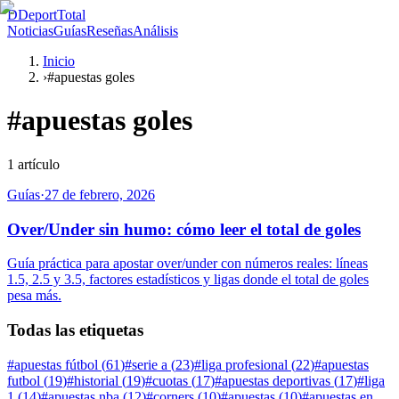
D
DeportTotal
Noticias
Guías
Reseñas
Análisis
Inicio
›
#apuestas goles
#
apuestas goles
1
artículo
Guías
·
27 de febrero, 2026
Over/Under sin humo: cómo leer el total de goles
Guía práctica para apostar over/under con números reales: líneas
1.5, 2.5 y 3.5, factores estadísticos y ligas donde el total de goles
pesa más.
Todas las etiquetas
#
apuestas fútbol
(
61
)
#
serie a
(
23
)
#
liga profesional
(
22
)
#
apuestas
futbol
(
19
)
#
historial
(
19
)
#
cuotas
(
17
)
#
apuestas deportivas
(
17
)
#
liga
1
(
14
)
#
apuestas nba
(
12
)
#
corners
(
10
)
#
apuestas
(
10
)
#
apuestas en