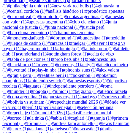
profesional
(
1
)
#
seattle sounders
(
1
)
#
portland timbers
(
1
)
#
philadelphia union
(
1
)
#
new york red bulls
(
1
)
#
gimnasia m
(
1
)
#
central cordoba
(
1
)
#
análisis histórico
(
1
)
#
pronóstico apuestas
(
1
)
#
cf montreal
(
1
)
#
toronto fc
(
1
)
#
cuotas argentinas
(
1
)
#
apuestas
con valor
(
1
)
#
apuestas argentina
(
1
)
#
club cienciano
(
1
)
#
junta
nacional de justicia
(
1
)
#
junta nacional
(
1
)
#
justicia perú
(
1
)
#
barcelona femenino
(
1
)
#
champions femenina
(
1
)
#
monchengladbach
(
1
)
#
dortmund
(
1
)
#
bundesliga
(
1
)
#
medellin
(
1
)
#
juegos de casino
(
1
)
#
caracas
(
1
)
#
melgar
(
1
)
#
bayer
(
1
)
#
psg vs
bayer
(
1
)
#
bayern munich
(
1
)
#
domingo
(
1
)
#
la tinka perú
(
1
)
#
athletic
club
(
1
)
#
sunderland
(
1
)
#
nottingham forest
(
1
)
#
celta de vigo
(
1
)
#
tabla de posiciones
(
1
)
#
prop bets nba
(
1
)
#
baloncesto usa
(
1
)
#
blackburn
(
1
)
#
rovers
(
1
)
#
coventry
(
1
)
#
city
(
1
)
#
atletico mineiro
(
1
)
#
juventud
(
1
)
#
play-in nba
(
1
)
#
phoenix suns
(
1
)
#
alex valera
(
1
)
#
granja peru
(
1
)
#
realities perú
(
1
)
#
pokemon
(
1
)
#
pokemon
champions
(
1
)
#
nintendo switch
(
1
)
#
apuestas esports
(
1
)
#
deportivo
recoleta
(
1
)
#
jaguares
(
1
)
#
independiente petrolero
(
1
)
#
roma
(
1
)
#
thunder
(
1
)
#
bogota
(
1
)
#
junior
(
1
)
#
belgrano
(
1
)
#
atletico rafaela
(
1
)
#
copa argentina
(
1
)
#
apuestas royal
(
1
)
#
parlays
(
1
)
#
sorteos online
(
1
)
#
bolivia vs surinam
(
1
)
#
repechaje mundial 2026
(
1
)
#
dónde ver
en vivo
(
1
)
#
perú
(
1
)
#
perú vs senegal
(
1
)
#
selección peruana
(
1
)
#
repechaje
(
1
)
#
mundial 2026
(
1
)
#
clasificación mundial
(
1
)
#
sorteo
(
1
)
#
la tinka
(
1
)
#
tabla
(
1
)
#
cagliari
(
1
)
#
granja
(
1
)
#
primera
nacional
(
1
)
#
fórmula 1
(
1
)
#
andrea kimi antonelli
(
1
)
#
lewis hamilton
(
1
)
#
juarez
(
1
)
#
atalanta
(
1
)
#
chelsea
(
1
)
#
newcastle
(
1
)
#
bulls