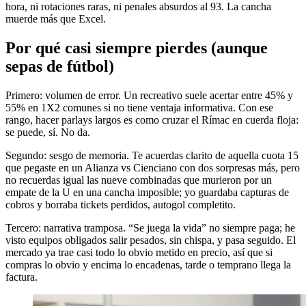
hora, ni rotaciones raras, ni penales absurdos al 93. La cancha
muerde más que Excel.
Por qué casi siempre pierdes (aunque
sepas de fútbol)
Primero: volumen de error. Un recreativo suele acertar entre 45% y
55% en 1X2 comunes si no tiene ventaja informativa. Con ese
rango, hacer parlays largos es como cruzar el Rímac en cuerda floja:
se puede, sí. No da.
Segundo: sesgo de memoria. Te acuerdas clarito de aquella cuota 15
que pegaste en un Alianza vs Cienciano con dos sorpresas más, pero
no recuerdas igual las nueve combinadas que murieron por un
empate de la U en una cancha imposible; yo guardaba capturas de
cobros y borraba tickets perdidos, autogol completito.
Tercero: narrativa tramposa. “Se juega la vida” no siempre paga; he
visto equipos obligados salir pesados, sin chispa, y pasa seguido. El
mercado ya trae casi todo lo obvio metido en precio, así que si
compras lo obvio y encima lo encadenas, tarde o temprano llega la
factura.