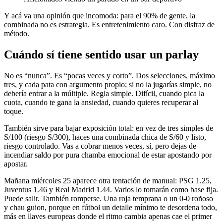
Y acá va una opinión que incomoda: para el 90% de gente, la
combinada no es estrategia. Es entretenimiento caro. Con disfraz de
método.
Cuándo sí tiene sentido usar un parlay
No es “nunca”. Es “pocas veces y corto”. Dos selecciones, máximo
tres, y cada pata con argumento propio; si no la jugarías simple, no
debería entrar a la múltiple. Regla simple. Difícil, cuando pica la
cuota, cuando te gana la ansiedad, cuando quieres recuperar al
toque.
También sirve para bajar exposición total: en vez de tres simples de
S/100 (riesgo S/300), haces una combinada chica de S/60 y listo,
riesgo controlado. Vas a cobrar menos veces, sí, pero dejas de
incendiar saldo por pura chamba emocional de estar apostando por
apostar.
Mañana miércoles 25 aparece otra tentación de manual: PSG 1.25,
Juventus 1.46 y Real Madrid 1.44. Varios lo tomarán como base fija.
Puede salir. También romperse. Una roja temprana o un 0-0 roñoso
y chau guion, porque en fútbol un detalle mínimo te desordena todo,
más en llaves europeas donde el ritmo cambia apenas cae el primer