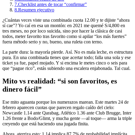
7.
Checklist antes de tocar “confirmar”
8.
Resumen ejecutivo
¿Cuántas veces viste una combinada cuota 12.00 y te dijiste “ahora
sí cae”? Yo caí en esa un montón: en 2021 me quemé S/4,800 en
tres meses, no por loco suicida, sino por hacer la clásica de casi
todos, meter favorito tras favorito como si apilar “los más fuertes”
fuera método serio y no, bueno, una ruleta con terno.
La parte dura: la mayoría pierde. Así. No es mala leche, es estructura
pura. En una combinada tienes que acertar todo; falla una sola y ese
ticket ya fue, papel mojado. Y si encima le metes cinco o seis para
que “pague rico”, estás subiendo una escalera enjabonada. Tal cual.
Mito vs realidad: “si son favoritos, es
dinero fácil”
Ese mito aguanta porque los numerazos marean. Este martes 24 de
febrero aparecen cuotas que parecen regalo caído del cielo:
Newcastle 1.14 ante Qarabag, Atlético 1.36 ante Club Brugge, Inter
1.26 frente a Bodo/Glimt, y mucha gente —al toque— arma la triple
creyendo que está haciendo una jugada finita.
Ahora, aterriza esto: 1.14 implica 87.7% de probabilidad implícita,