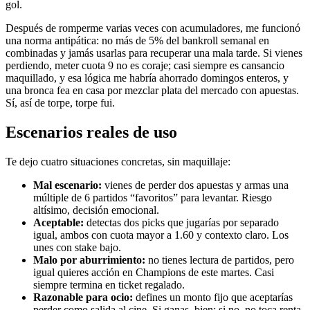
gol.
Después de romperme varias veces con acumuladores, me funcionó
una norma antipática: no más de 5% del bankroll semanal en
combinadas y jamás usarlas para recuperar una mala tarde. Si vienes
perdiendo, meter cuota 9 no es coraje; casi siempre es cansancio
maquillado, y esa lógica me habría ahorrado domingos enteros, y
una bronca fea en casa por mezclar plata del mercado con apuestas.
Sí, así de torpe, torpe fui.
Escenarios reales de uso
Te dejo cuatro situaciones concretas, sin maquillaje:
Mal escenario:
vienes de perder dos apuestas y armas una
múltiple de 6 partidos “favoritos” para levantar. Riesgo
altísimo, decisión emocional.
Aceptable:
detectas dos picks que jugarías por separado
igual, ambos con cuota mayor a 1.60 y contexto claro. Los
unes con stake bajo.
Malo por aburrimiento:
no tienes lectura de partidos, pero
igual quieres acción en Champions de este martes. Casi
siempre termina en ticket regalado.
Razonable para ocio:
defines un monto fijo que aceptarías
perder como salida al cine. Si ganas, bien; si no, no toca renta