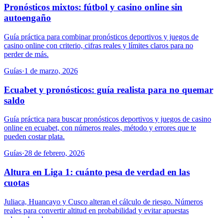
Pronósticos mixtos: fútbol y casino online sin
autoengaño
Guía práctica para combinar pronósticos deportivos y juegos de
casino online con criterio, cifras reales y límites claros para no
perder de más.
Guías
·
1 de marzo, 2026
Ecuabet y pronósticos: guía realista para no quemar
saldo
Guía práctica para buscar pronósticos deportivos y juegos de casino
online en ecuabet, con números reales, método y errores que te
pueden costar plata.
Guías
·
28 de febrero, 2026
Altura en Liga 1: cuánto pesa de verdad en las
cuotas
Juliaca, Huancayo y Cusco alteran el cálculo de riesgo. Números
reales para convertir altitud en probabilidad y evitar apuestas