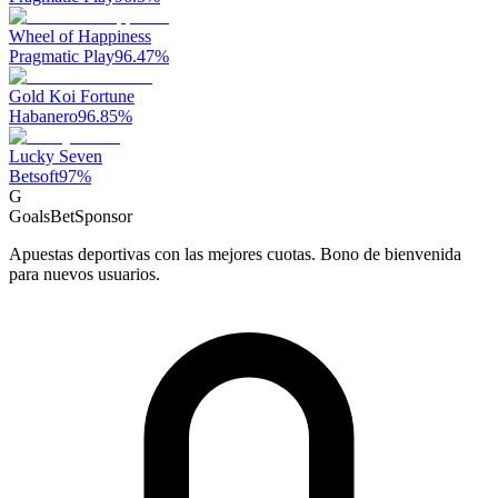
Wheel of Happiness
Pragmatic Play
96.47
%
Gold Koi Fortune
Habanero
96.85
%
Lucky Seven
Betsoft
97
%
G
GoalsBet
Sponsor
Apuestas deportivas con las mejores cuotas. Bono de bienvenida
para nuevos usuarios.