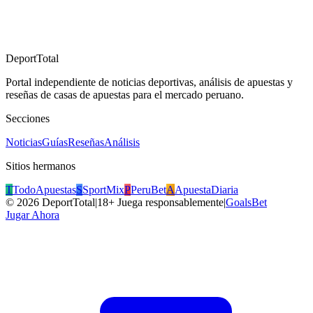
DeportTotal
Portal independiente de noticias deportivas, análisis de apuestas y
reseñas de casas de apuestas para el mercado peruano.
Secciones
Noticias
Guías
Reseñas
Análisis
Sitios hermanos
T
TodoApuestas
S
SportMix
P
PeruBet
A
ApuestaDiaria
©
2026
DeportTotal
|
18+ Juega responsablemente
|
GoalsBet
Jugar Ahora