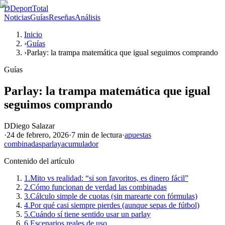
D
DeportTotal
Noticias
Guías
Reseñas
Análisis
Inicio
›
Guías
›
Parlay: la trampa matemática que igual seguimos comprando
Guías
Parlay: la trampa matemática que igual
seguimos comprando
D
Diego Salazar
·
24 de febrero, 2026
·
7 min
de lectura
·
apuestas
combinadas
parlay
acumulador
Contenido del artículo
1.
Mito vs realidad: “si son favoritos, es dinero fácil”
2.
Cómo funcionan de verdad las combinadas
3.
Cálculo simple de cuotas (sin marearte con fórmulas)
4.
Por qué casi siempre pierdes (aunque sepas de fútbol)
5.
Cuándo sí tiene sentido usar un parlay
6.
Escenarios reales de uso