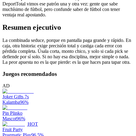
DeportTotal vimos ese patrón una y otra vez: gente que sabe
muchísimo de fútbol, pero confunde saber de fútbol con tener
ventaja real apostando.
Resumen ejecutivo
La combinada seduce, porque en pantalla paga grande y rápido. En
caja, otra historia: exige precisión total y castiga cada error con
pérdida completa. Úsala corta, monto chico, y solo si cada pick se
defiende por sí solo. Si no hay esa disciplina, mejor simple o nada.
La peor apuesta no es la que pierde: es la que haces para tapar otra.
Juegos recomendados
AD
Joker Gifts 7s
Kalamba
96
%
Pin Plinko
Mascot
96
%
HOT
Fruit Party
Pragmatic Play
96.5
%