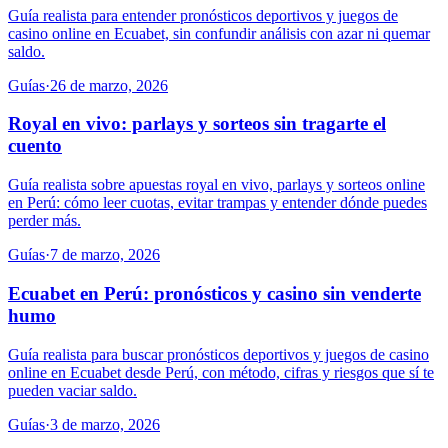
Guía realista para entender pronósticos deportivos y juegos de
casino online en Ecuabet, sin confundir análisis con azar ni quemar
saldo.
Guías
·
26 de marzo, 2026
Royal en vivo: parlays y sorteos sin tragarte el
cuento
Guía realista sobre apuestas royal en vivo, parlays y sorteos online
en Perú: cómo leer cuotas, evitar trampas y entender dónde puedes
perder más.
Guías
·
7 de marzo, 2026
Ecuabet en Perú: pronósticos y casino sin venderte
humo
Guía realista para buscar pronósticos deportivos y juegos de casino
online en Ecuabet desde Perú, con método, cifras y riesgos que sí te
pueden vaciar saldo.
Guías
·
3 de marzo, 2026