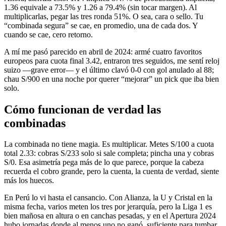
1.36 equivale a 73.5% y 1.26 a 79.4% (sin tocar margen). Al
multiplicarlas, pegar las tres ronda 51%. O sea, cara o sello. Tu
“combinada segura” se cae, en promedio, una de cada dos. Y
cuando se cae, cero retorno.
A mí me pasó parecido en abril de 2024: armé cuatro favoritos
europeos para cuota final 3.42, entraron tres seguidos, me sentí reloj
suizo —grave error— y el último clavó 0-0 con gol anulado al 88;
chau S/900 en una noche por querer “mejorar” un pick que iba bien
solo.
Cómo funcionan de verdad las
combinadas
La combinada no tiene magia. Es multiplicar. Metes S/100 a cuota
total 2.33: cobras S/233 solo si sale completa; pincha una y cobras
S/0. Esa asimetría pega más de lo que parece, porque la cabeza
recuerda el cobro grande, pero la cuenta, la cuenta de verdad, siente
más los huecos.
En Perú lo vi hasta el cansancio. Con Alianza, la U y Cristal en la
misma fecha, varios meten los tres por jerarquía, pero la Liga 1 es
bien mañosa en altura o en canchas pesadas, y en el Apertura 2024
hubo jornadas donde al menos uno no ganó, suficiente para tumbar