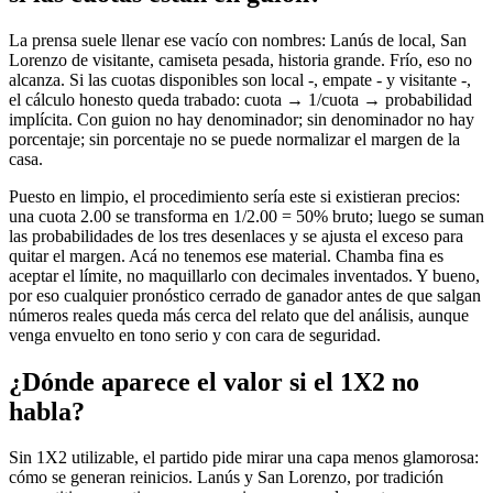
La prensa suele llenar ese vacío con nombres: Lanús de local, San
Lorenzo de visitante, camiseta pesada, historia grande. Frío, eso no
alcanza. Si las cuotas disponibles son local -, empate - y visitante -,
el cálculo honesto queda trabado: cuota → 1/cuota → probabilidad
implícita. Con guion no hay denominador; sin denominador no hay
porcentaje; sin porcentaje no se puede normalizar el margen de la
casa.
Puesto en limpio, el procedimiento sería este si existieran precios:
una cuota 2.00 se transforma en 1/2.00 = 50% bruto; luego se suman
las probabilidades de los tres desenlaces y se ajusta el exceso para
quitar el margen. Acá no tenemos ese material. Chamba fina es
aceptar el límite, no maquillarlo con decimales inventados. Y bueno,
por eso cualquier pronóstico cerrado de ganador antes de que salgan
números reales queda más cerca del relato que del análisis, aunque
venga envuelto en tono serio y con cara de seguridad.
¿Dónde aparece el valor si el 1X2 no
habla?
Sin 1X2 utilizable, el partido pide mirar una capa menos glamorosa:
cómo se generan reinicios. Lanús y San Lorenzo, por tradición