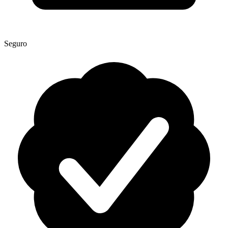
Seguro