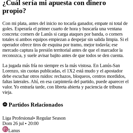
¿Cuál sería mi apuesta con dinero
propio?
Con mi plata, antes del inicio no tocaría ganador, empate ni total de
goles. Esperaría el primer cuarto de hora y buscaría una ventana
concreta: corners de Lanús si carga ataques por banda, o corners
totales si ambos equipos empiezan a despejar sin salida limpia. Si el
operador ofrece tiros de esquina por tramo, mejor todavía; ese
mercado captura la presión territorial antes de que el marcador la
reconozca, y suele avisar bajito antes de que todos se den cuenta.
La jugada más fría no siempre es la más vistosa. En Lanús-San
Lorenzo, sin cuotas publicadas, el 1X2 está mudo y el apostador
debe escuchar otros ruidos: rechazos, bloqueos, centros mordidos,
faltas laterales. Ahí, en esa carpintería del partido, puede aparecer el
valor. Yo entraría tarde, con libreta abierta y paciencia de tribuna
vieja.
⚽ Partidos Relacionados
Liga Profesional
•
Regular Season
Dom 26 jul
•
20:00
Lanus