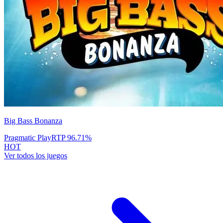
Big Bass Bonanza
Pragmatic Play
RTP
96.71
%
HOT
Ver todos los juegos