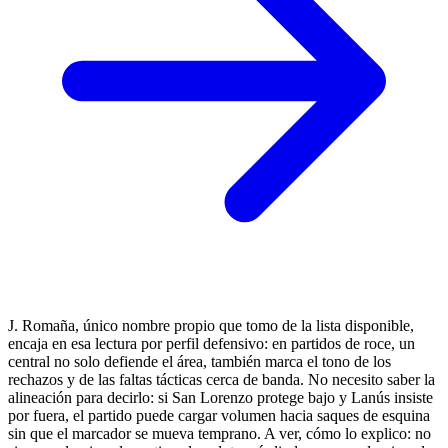
J. Romaña, único nombre propio que tomo de la lista disponible,
encaja en esa lectura por perfil defensivo: en partidos de roce, un
central no solo defiende el área, también marca el tono de los
rechazos y de las faltas tácticas cerca de banda. No necesito saber la
alineación para decirlo: si San Lorenzo protege bajo y Lanús insiste
por fuera, el partido puede cargar volumen hacia saques de esquina
sin que el marcador se mueva temprano. A ver, cómo lo explico: no