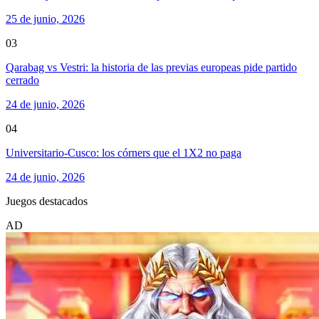
25 de junio, 2026
03
Qarabag vs Vestri: la historia de las previas europeas pide partido
cerrado
24 de junio, 2026
04
Universitario-Cusco: los córners que el 1X2 no paga
24 de junio, 2026
Juegos destacados
AD