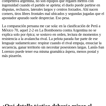
competitiva argentina, no son equipos que regalen metros con
ingenuidad cuando el partido se aprieta; el duelo puede partirse en
disputas, rechazos, laterales largos y centros forzados. Ahí nacen
corners, tiros libres frontales mal ubicados y segundas jugadas que el
apostador apurado suele despreciar. Eso pesa.
La comparación peruana me cae sola: en la clasificación de Perú a
México 70, aquel 2-2 en La Bombonera contra Argentina no se
explica solo por épica; se sostuvo en orden, lectura de momentos y
resistencia a la avalancha rival. La pelota parada fue parte de ese
lenguaje sudamericano: respirar cuando el rival empuja, ensuciar la
secuencia, ganar territorio sin necesitar posesiones largas. Lanús-San
Lorenzo puede tener esa misma gramática áspera, menos postal y
más pizarrón.