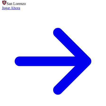
San Lorenzo
Jugar Ahora