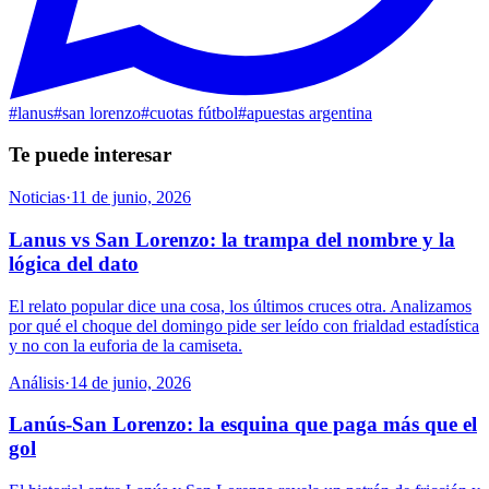
#
lanus
#
san lorenzo
#
cuotas fútbol
#
apuestas argentina
Te puede interesar
Noticias
·
11 de junio, 2026
Lanus vs San Lorenzo: la trampa del nombre y la
lógica del dato
El relato popular dice una cosa, los últimos cruces otra. Analizamos
por qué el choque del domingo pide ser leído con frialdad estadística
y no con la euforia de la camiseta.
Análisis
·
14 de junio, 2026
Lanús-San Lorenzo: la esquina que paga más que el
gol