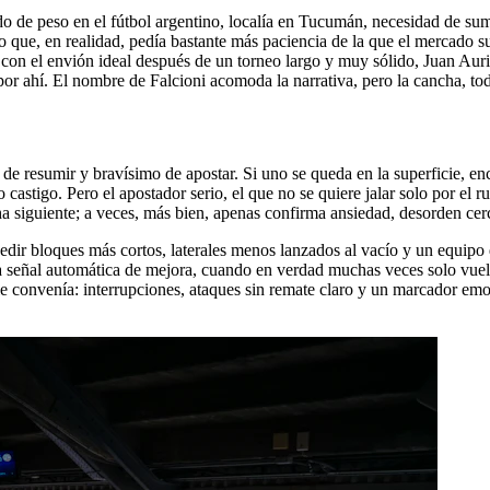
ido de peso en el fútbol argentino, localía en Tucumán, necesidad de su
 que, en realidad, pedía bastante más paciencia de la que el mercado su
con el envión ideal después de un torneo largo y muy sólido, Juan Aurich 
por ahí. El nombre de Falcioni acomoda la narrativa, pero la cancha, to
 resumir y bravísimo de apostar. Si uno se queda en la superficie, encue
 castigo. Pero el apostador serio, el que no se quiere jalar solo por el r
 siguiente; a veces, más bien, apenas confirma ansiedad, desorden cerc
pedir bloques más cortos, laterales menos lanzados al vacío y un equipo 
 señal automática de mejora, cuando en verdad muchas veces solo vuel
le convenía: interrupciones, ataques sin remate claro y un marcador emoc