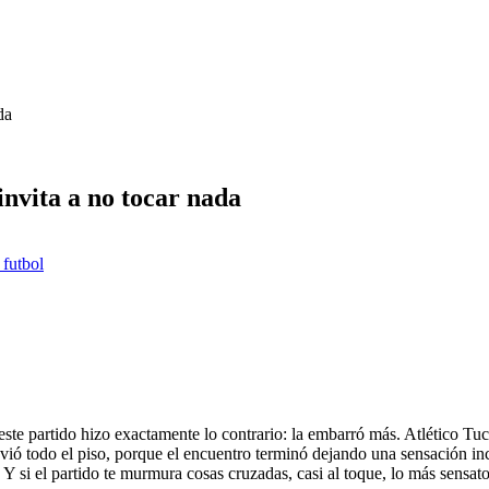
da
invita a no tocar nada
 futbol
te partido hizo exactamente lo contrario: la embarró más. Atlético Tuc
 movió todo el piso, porque el encuentro terminó dejando una sensación i
. Y si el partido te murmura cosas cruzadas, casi al toque, lo más sensat