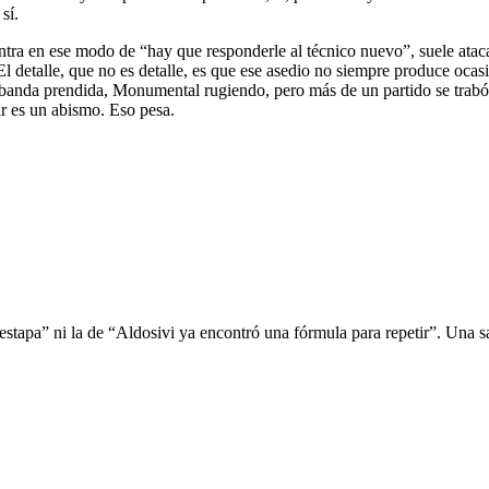
sí.
ra en ese modo de “hay que responderle al técnico nuevo”, suele atac
l detalle, que no es detalle, es que ese asedio no siempre produce ocas
 banda prendida, Monumental rugiendo, pero más de un partido se trabó
r es un abismo. Eso pesa.
destapa” ni la de “Aldosivi ya encontró una fórmula para repetir”. Una sa