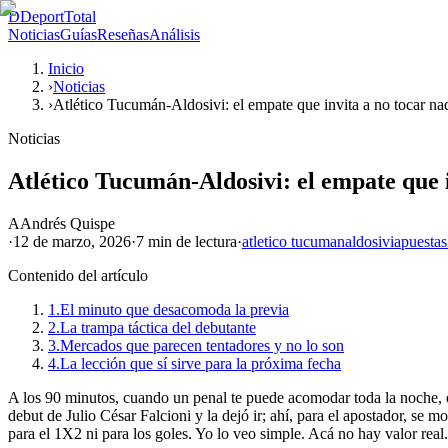
D
DeportTotal
Noticias
Guías
Reseñas
Análisis
Inicio
›
Noticias
›
Atlético Tucumán-Aldosivi: el empate que invita a no tocar na
Noticias
Atlético Tucumán-Aldosivi: el empate que 
A
Andrés Quispe
·
12 de marzo, 2026
·
7 min
de lectura
·
atletico tucuman
aldosivi
apuestas
Contenido del artículo
1.
El minuto que desacomoda la previa
2.
La trampa táctica del debutante
3.
Mercados que parecen tentadores y no lo son
4.
La lección que sí sirve para la próxima fecha
A los 90 minutos, cuando un penal te puede acomodar toda la noche, es
debut de Julio César Falcioni y la dejó ir; ahí, para el apostador, se
para el 1X2 ni para los goles. Yo lo veo simple. Acá no hay valor real