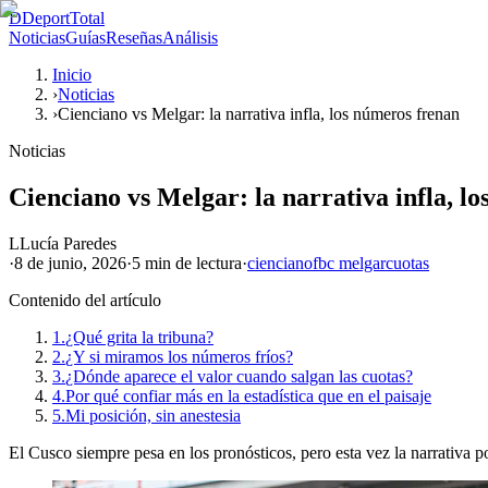
D
DeportTotal
Noticias
Guías
Reseñas
Análisis
Inicio
›
Noticias
›
Cienciano vs Melgar: la narrativa infla, los números frenan
Noticias
Cienciano vs Melgar: la narrativa infla, l
L
Lucía Paredes
·
8 de junio, 2026
·
5 min
de lectura
·
cienciano
fbc melgar
cuotas
Contenido del artículo
1.
¿Qué grita la tribuna?
2.
¿Y si miramos los números fríos?
3.
¿Dónde aparece el valor cuando salgan las cuotas?
4.
Por qué confiar más en la estadística que en el paisaje
5.
Mi posición, sin anestesia
El Cusco siempre pesa en los pronósticos, pero esta vez la narrativa 