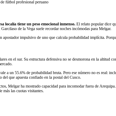
 de fútbol profesional peruano
esa localía tiene un peso emocional inmenso.
El relato popular dice qu
el Garcilaso de la Vega suele recordar noches incómodas para Melgar.
un apostador impulsivo de uno que calcula probabilidad implícita. Porque
res en el sur. Su estructura defensiva no se desmorona en la altitud com
mercado.
ale a un 55.6% de probabilidad bruta. Pero ese número no es real: inclu
o del que apuesta confiado en la postal del Cusco.
ctos, Melgar ha mostrado capacidad para incomodar fuera de Arequipa. L
e más las cuotas visitantes.