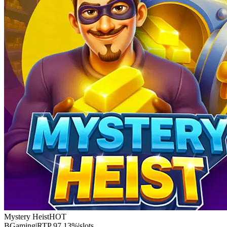
Mystery Heist
HOT
BGaming
|
RTP
97.13
%
|
slots