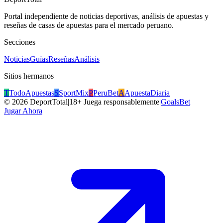
Portal independiente de noticias deportivas, análisis de apuestas y
reseñas de casas de apuestas para el mercado peruano.
Secciones
Noticias
Guías
Reseñas
Análisis
Sitios hermanos
T
TodoApuestas
S
SportMix
P
PeruBet
A
ApuestaDiaria
©
2026
DeportTotal
|
18+ Juega responsablemente
|
GoalsBet
Jugar Ahora