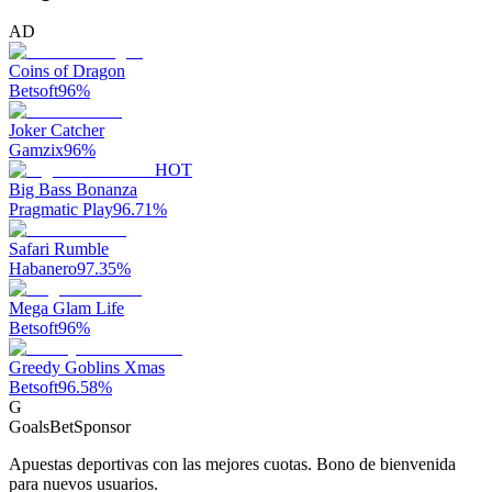
AD
Coins of Dragon
Betsoft
96
%
Joker Catcher
Gamzix
96
%
HOT
Big Bass Bonanza
Pragmatic Play
96.71
%
Safari Rumble
Habanero
97.35
%
Mega Glam Life
Betsoft
96
%
Greedy Goblins Xmas
Betsoft
96.58
%
G
GoalsBet
Sponsor
Apuestas deportivas con las mejores cuotas. Bono de bienvenida
para nuevos usuarios.