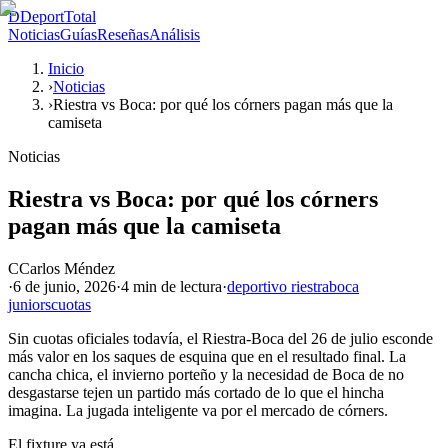
D
DeportTotal
Noticias
Guías
Reseñas
Análisis
Inicio
›
Noticias
›
Riestra vs Boca: por qué los córners pagan más que la
camiseta
Noticias
Riestra vs Boca: por qué los córners
pagan más que la camiseta
C
Carlos Méndez
·
6 de junio, 2026
·
4 min
de lectura
·
deportivo riestra
boca
juniors
cuotas
Sin cuotas oficiales todavía, el Riestra-Boca del 26 de julio esconde
más valor en los saques de esquina que en el resultado final. La
cancha chica, el invierno porteño y la necesidad de Boca de no
desgastarse tejen un partido más cortado de lo que el hincha
imagina. La jugada inteligente va por el mercado de córners.
El fixture ya está.