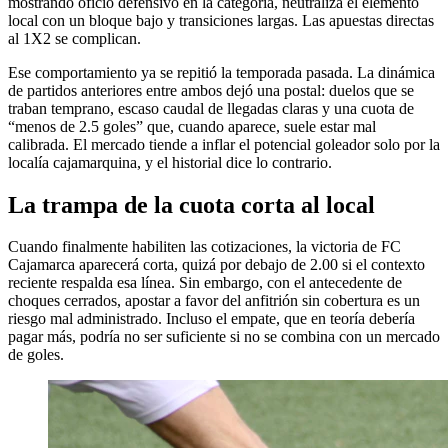
mostrando oficio defensivo en la categoría, neutraliza el elemento
local con un bloque bajo y transiciones largas. Las apuestas directas
al 1X2 se complican.
Ese comportamiento ya se repitió la temporada pasada. La dinámica
de partidos anteriores entre ambos dejó una postal: duelos que se
traban temprano, escaso caudal de llegadas claras y una cuota de
“menos de 2.5 goles” que, cuando aparece, suele estar mal
calibrada. El mercado tiende a inflar el potencial goleador solo por la
localía cajamarquina, y el historial dice lo contrario.
La trampa de la cuota corta al local
Cuando finalmente habiliten las cotizaciones, la victoria de FC
Cajamarca aparecerá corta, quizá por debajo de 2.00 si el contexto
reciente respalda esa línea. Sin embargo, con el antecedente de
choques cerrados, apostar a favor del anfitrión sin cobertura es un
riesgo mal administrado. Incluso el empate, que en teoría debería
pagar más, podría no ser suficiente si no se combina con un mercado
de goles.