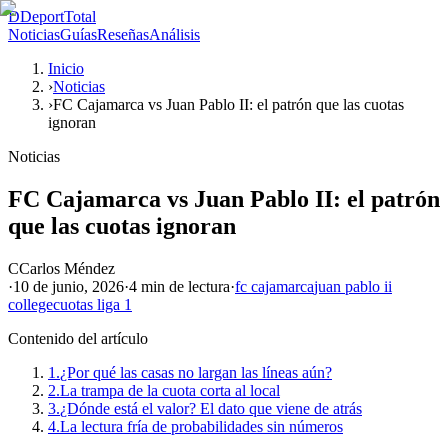
D
DeportTotal
Noticias
Guías
Reseñas
Análisis
Inicio
›
Noticias
›
FC Cajamarca vs Juan Pablo II: el patrón que las cuotas
ignoran
Noticias
FC Cajamarca vs Juan Pablo II: el patrón
que las cuotas ignoran
C
Carlos Méndez
·
10 de junio, 2026
·
4 min
de lectura
·
fc cajamarca
juan pablo ii
college
cuotas liga 1
Contenido del artículo
1.
¿Por qué las casas no largan las líneas aún?
2.
La trampa de la cuota corta al local
3.
¿Dónde está el valor? El dato que viene de atrás
4.
La lectura fría de probabilidades sin números