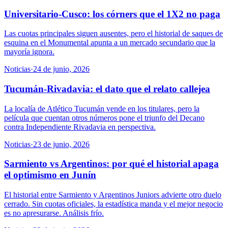
Universitario-Cusco: los córners que el 1X2 no paga
Las cuotas principales siguen ausentes, pero el historial de saques de
esquina en el Monumental apunta a un mercado secundario que la
mayoría ignora.
Noticias
·
24 de junio, 2026
Tucumán-Rivadavia: el dato que el relato callejea
La localía de Atlético Tucumán vende en los titulares, pero la
película que cuentan otros números pone el triunfo del Decano
contra Independiente Rivadavia en perspectiva.
Noticias
·
23 de junio, 2026
Sarmiento vs Argentinos: por qué el historial apaga
el optimismo en Junín
El historial entre Sarmiento y Argentinos Juniors advierte otro duelo
cerrado. Sin cuotas oficiales, la estadística manda y el mejor negocio
es no apresurarse. Análisis frío.