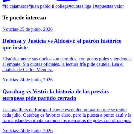
#
fc cajamarca
#
juan pablo ii college
#
cuotas liga 1
#
apuestas valor
Te puede interesar
Noticias
·
25 de junio, 2026
Defensa y Justicia vs Aldosivi: el patrón histórico
que insiste
Históricamente sus duelos son cerrados, con pocos goles y tendencia
al empate. Sin cuotas oficiales, la lectura fría pide cautela. Lea el
análisis de Carlos Méndez.
Noticias
·
24 de junio, 2026
Qarabag vs Vestri: la historia de las previas
europeas pide partido cerrado
Las qualifiers de Europa League esconden un patrón que se repite
cada julio. Qarabag es favorito claro, pero la puesta a punto azul y la
forma islandesa invitan a mirar los mercados de goles con otros ojos.
Noticias
·
24 de junio, 2026