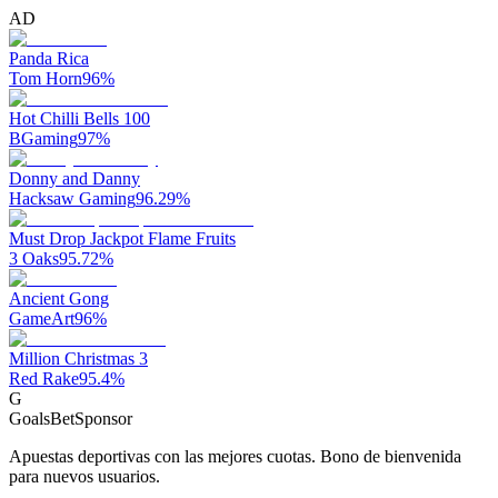
AD
Panda Rica
Tom Horn
96
%
Hot Chilli Bells 100
BGaming
97
%
Donny and Danny
Hacksaw Gaming
96.29
%
Must Drop Jackpot Flame Fruits
3 Oaks
95.72
%
Ancient Gong
GameArt
96
%
Million Christmas 3
Red Rake
95.4
%
G
GoalsBet
Sponsor
Apuestas deportivas con las mejores cuotas. Bono de bienvenida
para nuevos usuarios.