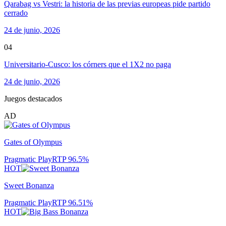
Qarabag vs Vestri: la historia de las previas europeas pide partido
cerrado
24 de junio, 2026
04
Universitario-Cusco: los córners que el 1X2 no paga
24 de junio, 2026
Juegos destacados
AD
Gates of Olympus
Pragmatic Play
RTP
96.5
%
HOT
Sweet Bonanza
Pragmatic Play
RTP
96.51
%
HOT