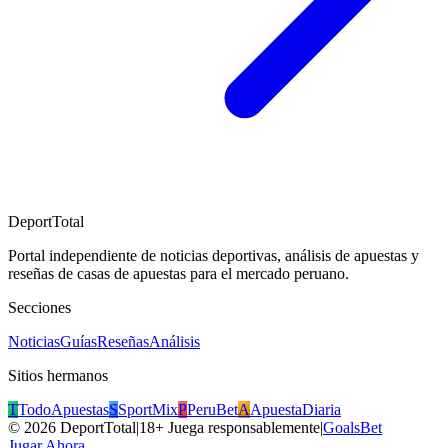
DeportTotal
Portal independiente de noticias deportivas, análisis de apuestas y
reseñas de casas de apuestas para el mercado peruano.
Secciones
Noticias
Guías
Reseñas
Análisis
Sitios hermanos
T
TodoApuestas
S
SportMix
P
PeruBet
A
ApuestaDiaria
©
2026
DeportTotal
|
18+ Juega responsablemente
|
GoalsBet
Jugar Ahora