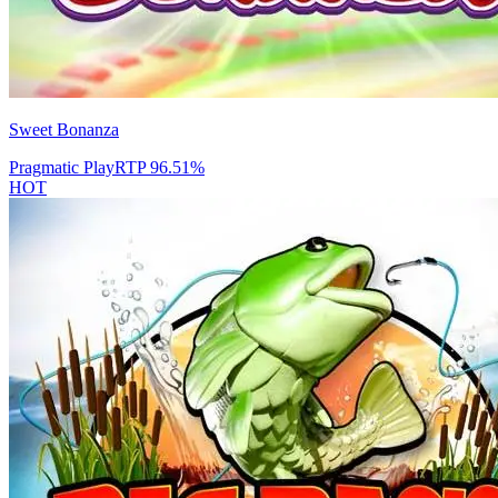
Sweet Bonanza
Pragmatic Play
RTP
96.51
%
HOT