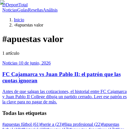
D
DeportTotal
Noticias
Guías
Reseñas
Análisis
Inicio
›
#apuestas valor
#
apuestas valor
1
artículo
Noticias
·
10 de junio, 2026
FC Cajamarca vs Juan Pablo II: el patrón que las
cuotas ignoran
Antes de que salgan las cotizaciones, el historial entre FC Cajamarca
y Juan Pablo II College dibuja un partido cerrado. Leer ese patrón es
la clave para no pagar de más.
Todas las etiquetas
#
apuestas fútbol
(
61
)
#
serie a
(
23
)
#
liga profesional
(
22
)
#
apuestas