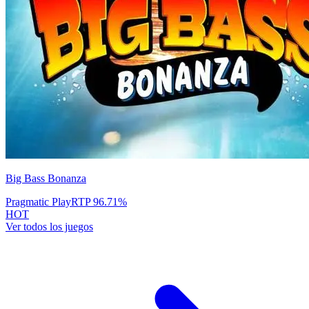
Big Bass Bonanza
Pragmatic Play
RTP
96.71
%
HOT
Ver todos los juegos