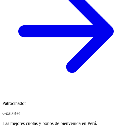
Patrocinador
GoalsBet
Las mejores cuotas y bonos de bienvenida en Perú.