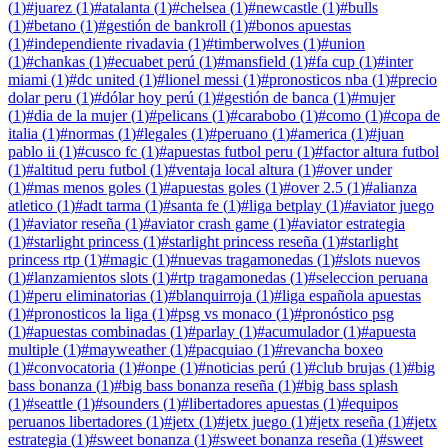
(
1
)
#
juarez
(
1
)
#
atalanta
(
1
)
#
chelsea
(
1
)
#
newcastle
(
1
)
#
bulls
(
1
)
#
betano
(
1
)
#
gestión de bankroll
(
1
)
#
bonos apuestas
(
1
)
#
independiente rivadavia
(
1
)
#
timberwolves
(
1
)
#
union
(
1
)
#
chankas
(
1
)
#
ecuabet perú
(
1
)
#
mansfield
(
1
)
#
fa cup
(
1
)
#
inter
miami
(
1
)
#
dc united
(
1
)
#
lionel messi
(
1
)
#
pronosticos nba
(
1
)
#
precio
dolar peru
(
1
)
#
dólar hoy perú
(
1
)
#
gestión de banca
(
1
)
#
mujer
(
1
)
#
dia de la mujer
(
1
)
#
pelicans
(
1
)
#
carabobo
(
1
)
#
como
(
1
)
#
copa de
italia
(
1
)
#
normas
(
1
)
#
legales
(
1
)
#
peruano
(
1
)
#
america
(
1
)
#
juan
pablo ii
(
1
)
#
cusco fc
(
1
)
#
apuestas futbol peru
(
1
)
#
factor altura futbol
(
1
)
#
altitud peru futbol
(
1
)
#
ventaja local altura
(
1
)
#
over under
(
1
)
#
mas menos goles
(
1
)
#
apuestas goles
(
1
)
#
over 2.5
(
1
)
#
alianza
atletico
(
1
)
#
adt tarma
(
1
)
#
santa fe
(
1
)
#
liga betplay
(
1
)
#
aviator juego
(
1
)
#
aviator reseña
(
1
)
#
aviator crash game
(
1
)
#
aviator estrategia
(
1
)
#
starlight princess
(
1
)
#
starlight princess reseña
(
1
)
#
starlight
princess rtp
(
1
)
#
magic
(
1
)
#
nuevas tragamonedas
(
1
)
#
slots nuevos
(
1
)
#
lanzamientos slots
(
1
)
#
rtp tragamonedas
(
1
)
#
seleccion peruana
(
1
)
#
peru eliminatorias
(
1
)
#
blanquirroja
(
1
)
#
liga española apuestas
(
1
)
#
pronosticos la liga
(
1
)
#
psg vs monaco
(
1
)
#
pronóstico psg
(
1
)
#
apuestas combinadas
(
1
)
#
parlay
(
1
)
#
acumulador
(
1
)
#
apuesta
multiple
(
1
)
#
mayweather
(
1
)
#
pacquiao
(
1
)
#
revancha boxeo
(
1
)
#
convocatoria
(
1
)
#
onpe
(
1
)
#
noticias perú
(
1
)
#
club brujas
(
1
)
#
big
bass bonanza
(
1
)
#
big bass bonanza reseña
(
1
)
#
big bass splash
(
1
)
#
seattle
(
1
)
#
sounders
(
1
)
#
libertadores apuestas
(
1
)
#
equipos
peruanos libertadores
(
1
)
#
jetx
(
1
)
#
jetx juego
(
1
)
#
jetx reseña
(
1
)
#
jetx
estrategia
(
1
)
#
sweet bonanza
(
1
)
#
sweet bonanza reseña
(
1
)
#
sweet