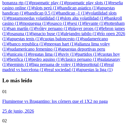
bonanza rtp
(
1
)
#
pragmatic play
(
1
)
#
pragmatic play slots
(
1
)
#
reseña
casino online
(
1
)
#
slots perú
(
1
)
#
handicap asiatico
(
1
)
#
apuestas
handicap
(
1
)
#
handicap 0.5
(
1
)
#
handicap -1
(
1
)
#
volatilidad slots
(
1
)
#
tragamonedas volatilidad
(
1
)
#
slots alta volatilidad
(
1
)
#
bankroll
casino
(
1
)
#
moquegua
(
1
)
#
osasco
(
1
)
#
sesi
(
1
)
#
levante
(
1
)
#
tottenham
(
1
)
#
san martín
(
1
)
#
vóley peruano
(
1
)
#
player props
(
1
)
#
lebron james
(
1
)
#
osasuna
(
1
)
#
ignacio buse
(
1
)
#
alejandro tabilo
(
1
)
#
río open 2026
(
1
)
#
apuestas tenis
(
1
)
#
cuotas baloncesto
(
1
)
#
sudamericano
(
1
)
#
banco republica
(
1
)
#
meegan hart
(
1
)
#
alianza lima voley
(
1
)
#
sudamericano femenino
(
1
)
#
apuestas deportivas peru
(
1
)
#
unicaja
(
1
)
#
regatas lima
(
1
)
#
uviv
(
1
)
#
partidos
(
1
)
#
cuotas hoy
(
1
)
#
benfica
(
1
)
#
pedro aquino
(
1
)
#
clasico peruano
(
1
)
#
galatasaray
(
1
)
#
geminis
(
1
)
#
liga peruana de voley
(
1
)
#
deporttotal
(
1
)
#
real
madrid vs barcelona
(
1
)
#
real sociedad
(
1
)
#
apuestas la liga
(
1
)
Lo más leído
01
Fluminense vs Bragantino: los córners que el 1X2 no paga
25 de junio, 2026
02