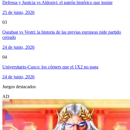
Defensa y Justicia vs Aldosivi: el patrón histórico que insiste
25 de junio, 2026
03
Qarabag vs Vestri: la historia de las previas europeas pide partido
cerrado
24 de junio, 2026
04
Universitario-Cusco: los córners que el 1X2 no paga
24 de junio, 2026
Juegos destacados
AD