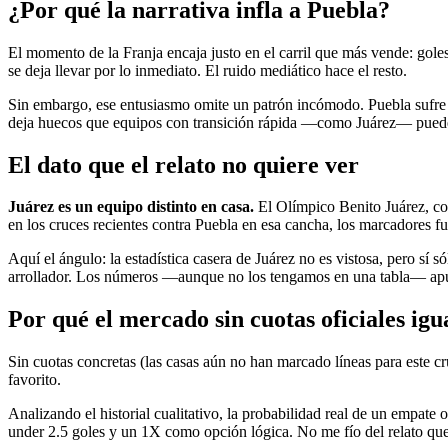
¿Por qué la narrativa infla a Puebla?
El momento de la Franja encaja justo en el carril que más vende: goles
se deja llevar por lo inmediato. El ruido mediático hace el resto.
Sin embargo, ese entusiasmo omite un patrón incómodo. Puebla sufre 
deja huecos que equipos con transición rápida —como Juárez— pueden 
El dato que el relato no quiere ver
Juárez es un equipo distinto en casa.
El Olímpico Benito Juárez, con 
en los cruces recientes contra Puebla en esa cancha, los marcadores f
Aquí el ángulo: la estadística casera de Juárez no es vistosa, pero sí 
arrollador. Los números —aunque no los tengamos en una tabla— apun
Por qué el mercado sin cuotas oficiales igua
Sin cuotas concretas (las casas aún no han marcado líneas para este cr
favorito.
Analizando el historial cualitativo, la probabilidad real de un empate 
under 2.5 goles y un 1X como opción lógica. No me fío del relato que 