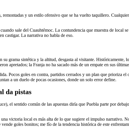
, remontadas y un estilo ofensivo que se ha vuelto taquillero. Cualquier
cuando sale del Cuauhtémoc. La contundencia que muestra de local se di
castigar. La narrativa no habla de eso.
su grama sintética y la altitud, desgasta al visitante. Históricamente, l
ueron apretados; la Franja no ha sacado más de un empate en sus últimas 
sólida. Pocos goles en contra, partidos cerrados y un plan que prioriza el
tan a un duelo de pocas ocasiones, donde un solo error define.
l da pistas
uce), el sentido común de las apuestas diría que Puebla parte por debajo 
o una victoria local es más alta de lo que sugiere el impulso narrativo. 
vende goles bonitos; me fío de la tendencia histórica de este enfrentam