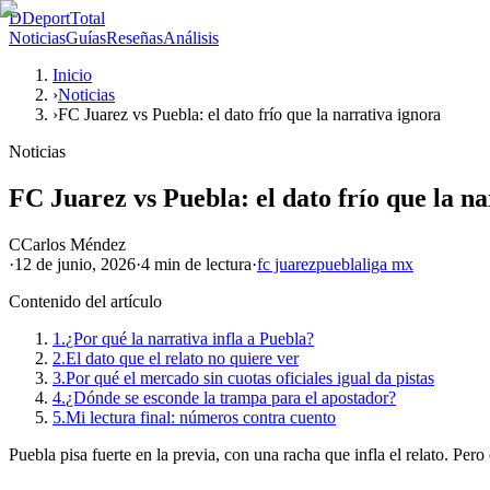
D
DeportTotal
Noticias
Guías
Reseñas
Análisis
Inicio
›
Noticias
›
FC Juarez vs Puebla: el dato frío que la narrativa ignora
Noticias
FC Juarez vs Puebla: el dato frío que la n
C
Carlos Méndez
·
12 de junio, 2026
·
4 min
de lectura
·
fc juarez
puebla
liga mx
Contenido del artículo
1.
¿Por qué la narrativa infla a Puebla?
2.
El dato que el relato no quiere ver
3.
Por qué el mercado sin cuotas oficiales igual da pistas
4.
¿Dónde se esconde la trampa para el apostador?
5.
Mi lectura final: números contra cuento
Puebla pisa fuerte en la previa, con una racha que infla el relato. Pero