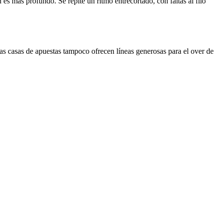
n es más profundo. Se repite un ritmo entrecortado, con faltas al filo
Las casas de apuestas tampoco ofrecen líneas generosas para el over de