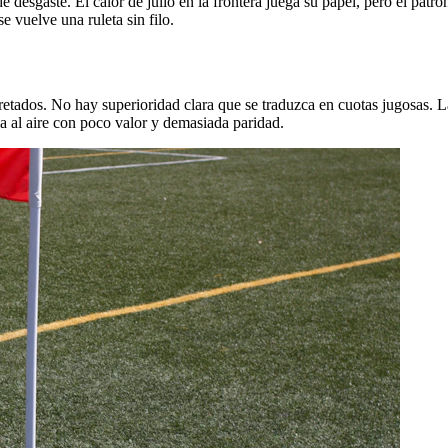
e desgaste. El calor de julio en la frontera juega su papel, pero el patró
 vuelve una ruleta sin filo.
pretados. No hay superioridad clara que se traduzca en cuotas jugosas. 
da al aire con poco valor y demasiada paridad.