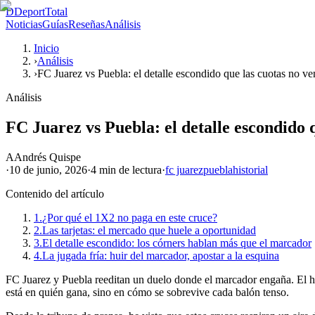
D
DeportTotal
Noticias
Guías
Reseñas
Análisis
Inicio
›
Análisis
›
FC Juarez vs Puebla: el detalle escondido que las cuotas no ve
Análisis
FC Juarez vs Puebla: el detalle escondido 
A
Andrés Quispe
·
10 de junio, 2026
·
4 min
de lectura
·
fc juarez
puebla
historial
Contenido del artículo
1.
¿Por qué el 1X2 no paga en este cruce?
2.
Las tarjetas: el mercado que huele a oportunidad
3.
El detalle escondido: los córners hablan más que el marcador
4.
La jugada fría: huir del marcador, apostar a la esquina
FC Juarez y Puebla reeditan un duelo donde el marcador engaña. El hist
está en quién gana, sino en cómo se sobrevive cada balón tenso.