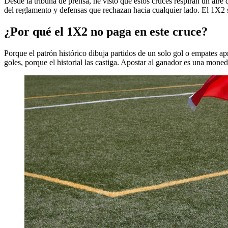
Desde la tribuna de prensa, he visto que estos cruces respiran un aire d
del reglamento y defensas que rechazan hacia cualquier lado. El 1X2 se
¿Por qué el 1X2 no paga en este cruce?
Porque el patrón histórico dibuja partidos de un solo gol o empates a
goles, porque el historial las castiga. Apostar al ganador es una mone