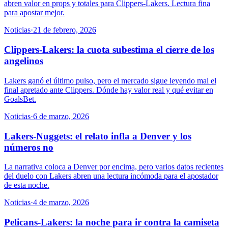
abren valor en props y totales para Clippers-Lakers. Lectura fina
para apostar mejor.
Noticias
·
21 de febrero, 2026
Clippers-Lakers: la cuota subestima el cierre de los
angelinos
Lakers ganó el último pulso, pero el mercado sigue leyendo mal el
final apretado ante Clippers. Dónde hay valor real y qué evitar en
GoalsBet.
Noticias
·
6 de marzo, 2026
Lakers-Nuggets: el relato infla a Denver y los
números no
La narrativa coloca a Denver por encima, pero varios datos recientes
del duelo con Lakers abren una lectura incómoda para el apostador
de esta noche.
Noticias
·
4 de marzo, 2026
Pelicans-Lakers: la noche para ir contra la camiseta