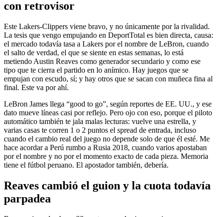
con retrovisor
Este Lakers-Clippers viene bravo, y no únicamente por la rivalidad.
La tesis que vengo empujando en DeportTotal es bien directa, causa:
el mercado todavía tasa a Lakers por el nombre de LeBron, cuando
el salto de verdad, el que se siente en estas semanas, lo está
metiendo Austin Reaves como generador secundario y como ese
tipo que te cierra el partido en lo anímico. Hay juegos que se
empujan con escudo, sí; y hay otros que se sacan con muñeca fina al
final. Este va por ahí.
LeBron James llega “good to go”, según reportes de EE. UU., y ese
dato mueve líneas casi por reflejo. Pero ojo con eso, porque el piloto
automático también te jala malas lecturas: vuelve una estrella, y
varias casas te corren 1 o 2 puntos el spread de entrada, incluso
cuando el cambio real del juego no depende solo de que él esté. Me
hace acordar a Perú rumbo a Rusia 2018, cuando varios apostaban
por el nombre y no por el momento exacto de cada pieza. Memoria
tiene el fútbol peruano. El apostador también, debería.
Reaves cambió el guion y la cuota todavía
parpadea