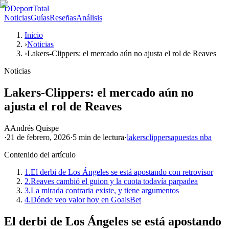
D
DeportTotal
Noticias
Guías
Reseñas
Análisis
Inicio
›
Noticias
›
Lakers-Clippers: el mercado aún no ajusta el rol de Reaves
Noticias
Lakers-Clippers: el mercado aún no
ajusta el rol de Reaves
A
Andrés Quispe
·
21 de febrero, 2026
·
5 min
de lectura
·
lakers
clippers
apuestas nba
Contenido del artículo
1.
El derbi de Los Ángeles se está apostando con retrovisor
2.
Reaves cambió el guion y la cuota todavía parpadea
3.
La mirada contraria existe, y tiene argumentos
4.
Dónde veo valor hoy en GoalsBet
El derbi de Los Ángeles se está apostando