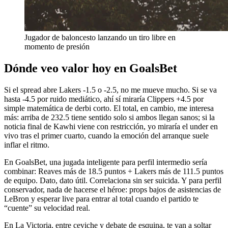
Jugador de baloncesto lanzando un tiro libre en
momento de presión
Dónde veo valor hoy en GoalsBet
Si el spread abre Lakers -1.5 o -2.5, no me mueve mucho. Si se va
hasta -4.5 por ruido mediático, ahí sí miraría Clippers +4.5 por
simple matemática de derbi corto. El total, en cambio, me interesa
más: arriba de 232.5 tiene sentido solo si ambos llegan sanos; si la
noticia final de Kawhi viene con restricción, yo miraría el under en
vivo tras el primer cuarto, cuando la emoción del arranque suele
inflar el ritmo.
En GoalsBet, una jugada inteligente para perfil intermedio sería
combinar: Reaves más de 18.5 puntos + Lakers más de 111.5 puntos
de equipo. Dato, dato útil. Correlaciona sin ser suicida. Y para perfil
conservador, nada de hacerse el héroe: props bajos de asistencias de
LeBron y esperar live para entrar al total cuando el partido te
“cuente” su velocidad real.
En La Victoria, entre ceviche y debate de esquina, te van a soltar