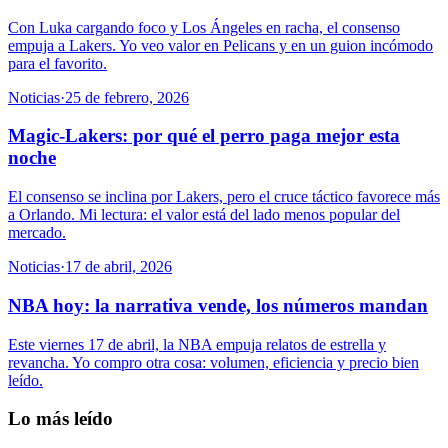
Con Luka cargando foco y Los Ángeles en racha, el consenso
empuja a Lakers. Yo veo valor en Pelicans y en un guion incómodo
para el favorito.
Noticias
·
25 de febrero, 2026
Magic-Lakers: por qué el perro paga mejor esta
noche
El consenso se inclina por Lakers, pero el cruce táctico favorece más
a Orlando. Mi lectura: el valor está del lado menos popular del
mercado.
Noticias
·
17 de abril, 2026
NBA hoy: la narrativa vende, los números mandan
Este viernes 17 de abril, la NBA empuja relatos de estrella y
revancha. Yo compro otra cosa: volumen, eficiencia y precio bien
leído.
Lo más leído