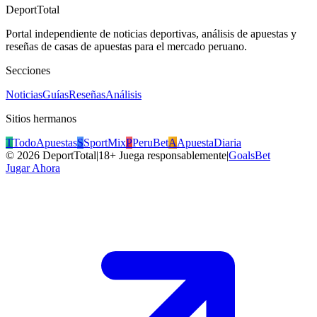
DeportTotal
Portal independiente de noticias deportivas, análisis de apuestas y
reseñas de casas de apuestas para el mercado peruano.
Secciones
Noticias
Guías
Reseñas
Análisis
Sitios hermanos
T
TodoApuestas
S
SportMix
P
PeruBet
A
ApuestaDiaria
©
2026
DeportTotal
|
18+ Juega responsablemente
|
GoalsBet
Jugar Ahora