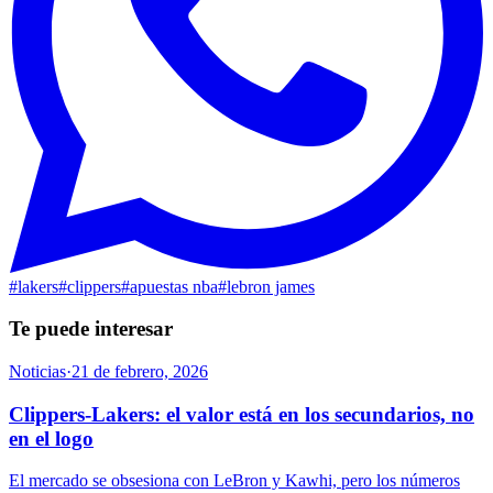
#
lakers
#
clippers
#
apuestas nba
#
lebron james
Te puede interesar
Noticias
·
21 de febrero, 2026
Clippers-Lakers: el valor está en los secundarios, no
en el logo
El mercado se obsesiona con LeBron y Kawhi, pero los números