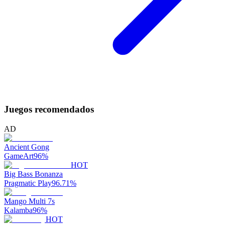
Juegos recomendados
AD
Ancient Gong
GameArt
96
%
HOT
Big Bass Bonanza
Pragmatic Play
96.71
%
Mango Multi 7s
Kalamba
96
%
HOT