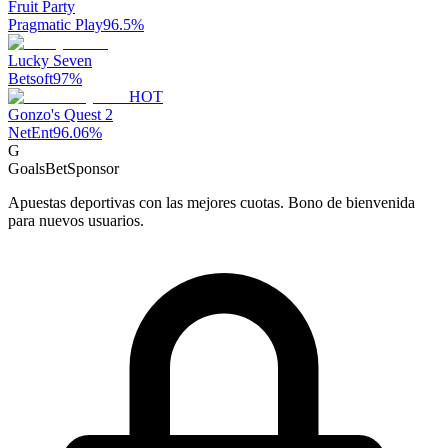
Fruit Party
Pragmatic Play
96.5
%
Lucky Seven
Betsoft
97
%
HOT
Gonzo's Quest 2
NetEnt
96.06
%
G
GoalsBet
Sponsor
Apuestas deportivas con las mejores cuotas. Bono de bienvenida
para nuevos usuarios.