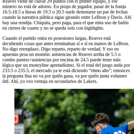
Reaves viene de clavar 29 puntos con el primer equipo, y ese
número no está de adorno. En props de jugador, pasar de la franja
16.5-18.5 a líneas de 19.5 o 20.5 suele demorarse un par de fechas
cuando la narrativa pública sigue girando entre LeBron y Davis. Ahí
hay una rendija. Chiquita, pero paga, para el que mira uso de balón
en cierres de cuarto y no se queda solo con highlights.
Cuando el partido entra en posesiones largas, Reaves está
decidiendo cosas que antes terminaban sí o sí en manos de LeBron.
No digo reemplazo. Digo reparto, reparto de verdad. Y eso en
apuestas pesa un montón: asistencias de Reaves arriba de 5.5 o
combo puntos+asistencias por encima de 24.5 puede tener más
lógica que un moneyline apretadísimo. Si el total del juego anda por
233.5 o 235.5, el mercado ya te está diciendo “ritmo alto”; entonces
la pregunta fina no va por quién gana, va por quién junta volumen
útil. Ahí, yo veo ventaja en secundarios de Lakers.