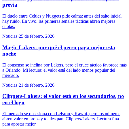
previa
El duelo entre Celtics y Nuggets pide calma: antes del salto inicial
hay ruido. En vivo, las primeras señales tácticas abren mejores
cuotas.
Noticias
·
25 de febrero, 2026
Magic-Lakers: por qué el perro paga mejor esta
noche
El consenso se inclina por Lakers, pero el cruce táctico favorece más
a Orlando. Mi lectura: el valor está del lado menos popular del
mercado.
Noticias
·
21 de febrero, 2026
Clippers-Lakers: el valor está en los secundarios, no
en el logo
El mercado se obsesiona con LeBron y Kawhi, pero los números
abren valor en props y totales para Clippers-Lakers. Lectura fina
para apostar mejor.