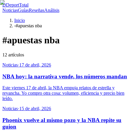
D
DeportTotal
Noticias
Guías
Reseñas
Análisis
Inicio
›
#apuestas nba
#
apuestas nba
12
artículos
Noticias
·
17 de abril, 2026
NBA hoy: la narrativa vende, los números mandan
Este viernes 17 de abril, la NBA empuja relatos de estrella y
revancha. Yo compro otra cosa: volumen, eficiencia y precio bien
leído.
Noticias
·
15 de abril, 2026
Phoenix vuelve al mismo pozo y la NBA repite su
guion