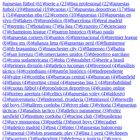
#
apuestas fútbol
(
61
)
#
serie a
(
23
)
#
liga profesional
(
22
)
#
apuestas
futbol
(
19
)
#
historial
(
19
)
#
cuotas
(
17
)
#
apuestas deportivas
(
17
)
#
liga
1
(
14
)
#
apuestas nba
(
12
)
#
corners
(
10
)
#
apuestas
(
10
)
#
apuestas en
vivo
(
9
)
#
lakers
(
9
)
#
pronóstico
(
8
)
#
barcelona
(
8
)
#
real madrid
(
7
)
#
gremio
(
7
)
#
botafogo
(
7
)
#
la liga
(
7
)
#
cruzeiro
(
7
)
#
cienciano
(
7
)
#
champions league
(
7
)
#
patron historico
(
6
)
#
sao paulo
(
6
)
#
apuestas corners
(
6
)
#
santos
(
6
)
#
internacional
(
6
)
#
premier league
(
6
)
#
liga mx
(
6
)
#
alianza lima
(
6
)
#
apuestas perú
(
6
)
#
fluminense
(
5
)
#
rb bragantino
(
5
)
#
manchester city
(
5
)
#
flamengo
(
5
)
#
bahia
(
5
)
#
san lorenzo
(
5
)
#
comerciantes unidos
(
5
)
#
deportivo garcilaso
(
5
)
#
copa sudamericana
(
5
)
#
nba
(
5
)
#
goalsbet
(
5
)
#
serie a brasil
(
4
)
#
primera división
(
4
)
#
atletico tucuman
(
4
)
#
liverpool
(
4
)
#
análisis
táctico
(
4
)
#
corinthians
(
4
)
#
patrón histórico
(
4
)
#
independiente
(
4
)
#
valor
(
4
)
#
coritiba
(
4
)
#
barracas central
(
4
)
#
huracan
(
4
)
#
banfield
(
4
)
#
lanus
(
4
)
#
sporting cristal
(
4
)
#
apuestas liga 1
(
4
)
#
probabilidad
(
4
)
#
cuotas fútbol
(
4
)
#
pronósticos deportivos
(
4
)
#
casino online
(
4
)
#
torneo apertura
(
4
)
#
celtics
(
4
)
#
apuestas voley
(
4
)
#
aldosivi
(
3
)
#
universitario
(
3
)
#
independ. rivadavia
(
3
)
#
mirassol
(
3
)
#
newells
old boys
(
3
)
#
talleres cordoba
(
3
)
#
river plate
(
3
)
#
vitoria
(
3
)
#
apuestas
tácticas
(
3
)
#
analisis tactico
(
3
)
#
atletico paranaense
(
3
)
#
velez
sarsfield
(
3
)
#
instituto cordoba
(
3
)
#
racing club
(
3
)
#
brasileirao
(
3
)
#
ucv moquegua
(
3
)
#
puebla
(
3
)
#
sport boys
(
3
)
#
ecuabet
(
3
)
#
atletico madrid
(
3
)
#
psg
(
3
)
#
inter
(
3
)
#
apuestas baloncesto
(
3
)
#
arsenal
(
3
)
#
slots pragmatic play
(
3
)
#
liga 1 perú
(
3
)
#
clippers
(
3
)
#
warriors
(
3
)
#
bodø/glimt
(
3
)
#
defensa y justicia
(
2
)
#
cusco