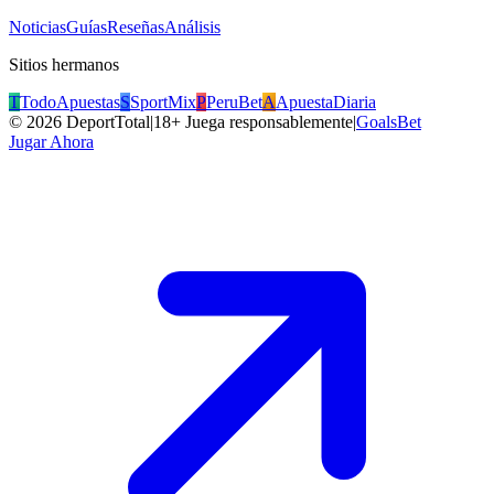
Noticias
Guías
Reseñas
Análisis
Sitios hermanos
T
TodoApuestas
S
SportMix
P
PeruBet
A
ApuestaDiaria
©
2026
DeportTotal
|
18+ Juega responsablemente
|
GoalsBet
Jugar Ahora