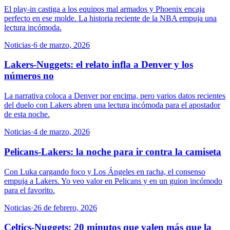
El play-in castiga a los equipos mal armados y Phoenix encaja
perfecto en ese molde. La historia reciente de la NBA empuja una
lectura incómoda.
Noticias
·
6 de marzo, 2026
Lakers-Nuggets: el relato infla a Denver y los
números no
La narrativa coloca a Denver por encima, pero varios datos recientes
del duelo con Lakers abren una lectura incómoda para el apostador
de esta noche.
Noticias
·
4 de marzo, 2026
Pelicans-Lakers: la noche para ir contra la camiseta
Con Luka cargando foco y Los Ángeles en racha, el consenso
empuja a Lakers. Yo veo valor en Pelicans y en un guion incómodo
para el favorito.
Noticias
·
26 de febrero, 2026
Celtics-Nuggets: 20 minutos que valen más que la