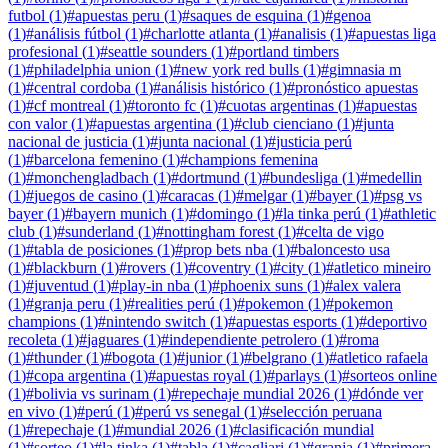
futbol
(
1
)
#
apuestas peru
(
1
)
#
saques de esquina
(
1
)
#
genoa
(
1
)
#
análisis fútbol
(
1
)
#
charlotte atlanta
(
1
)
#
analisis
(
1
)
#
apuestas liga
profesional
(
1
)
#
seattle sounders
(
1
)
#
portland timbers
(
1
)
#
philadelphia union
(
1
)
#
new york red bulls
(
1
)
#
gimnasia m
(
1
)
#
central cordoba
(
1
)
#
análisis histórico
(
1
)
#
pronóstico apuestas
(
1
)
#
cf montreal
(
1
)
#
toronto fc
(
1
)
#
cuotas argentinas
(
1
)
#
apuestas
con valor
(
1
)
#
apuestas argentina
(
1
)
#
club cienciano
(
1
)
#
junta
nacional de justicia
(
1
)
#
junta nacional
(
1
)
#
justicia perú
(
1
)
#
barcelona femenino
(
1
)
#
champions femenina
(
1
)
#
monchengladbach
(
1
)
#
dortmund
(
1
)
#
bundesliga
(
1
)
#
medellin
(
1
)
#
juegos de casino
(
1
)
#
caracas
(
1
)
#
melgar
(
1
)
#
bayer
(
1
)
#
psg vs
bayer
(
1
)
#
bayern munich
(
1
)
#
domingo
(
1
)
#
la tinka perú
(
1
)
#
athletic
club
(
1
)
#
sunderland
(
1
)
#
nottingham forest
(
1
)
#
celta de vigo
(
1
)
#
tabla de posiciones
(
1
)
#
prop bets nba
(
1
)
#
baloncesto usa
(
1
)
#
blackburn
(
1
)
#
rovers
(
1
)
#
coventry
(
1
)
#
city
(
1
)
#
atletico mineiro
(
1
)
#
juventud
(
1
)
#
play-in nba
(
1
)
#
phoenix suns
(
1
)
#
alex valera
(
1
)
#
granja peru
(
1
)
#
realities perú
(
1
)
#
pokemon
(
1
)
#
pokemon
champions
(
1
)
#
nintendo switch
(
1
)
#
apuestas esports
(
1
)
#
deportivo
recoleta
(
1
)
#
jaguares
(
1
)
#
independiente petrolero
(
1
)
#
roma
(
1
)
#
thunder
(
1
)
#
bogota
(
1
)
#
junior
(
1
)
#
belgrano
(
1
)
#
atletico rafaela
(
1
)
#
copa argentina
(
1
)
#
apuestas royal
(
1
)
#
parlays
(
1
)
#
sorteos online
(
1
)
#
bolivia vs surinam
(
1
)
#
repechaje mundial 2026
(
1
)
#
dónde ver
en vivo
(
1
)
#
perú
(
1
)
#
perú vs senegal
(
1
)
#
selección peruana
(
1
)
#
repechaje
(
1
)
#
mundial 2026
(
1
)
#
clasificación mundial
(
1
)
#
sorteo
(
1
)
#
la tinka
(
1
)
#
tabla
(
1
)
#
cagliari
(
1
)
#
granja
(
1
)
#
primera