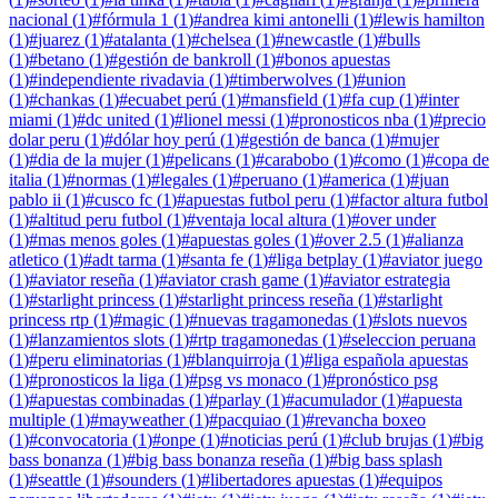
nacional
(
1
)
#
fórmula 1
(
1
)
#
andrea kimi antonelli
(
1
)
#
lewis hamilton
(
1
)
#
juarez
(
1
)
#
atalanta
(
1
)
#
chelsea
(
1
)
#
newcastle
(
1
)
#
bulls
(
1
)
#
betano
(
1
)
#
gestión de bankroll
(
1
)
#
bonos apuestas
(
1
)
#
independiente rivadavia
(
1
)
#
timberwolves
(
1
)
#
union
(
1
)
#
chankas
(
1
)
#
ecuabet perú
(
1
)
#
mansfield
(
1
)
#
fa cup
(
1
)
#
inter
miami
(
1
)
#
dc united
(
1
)
#
lionel messi
(
1
)
#
pronosticos nba
(
1
)
#
precio
dolar peru
(
1
)
#
dólar hoy perú
(
1
)
#
gestión de banca
(
1
)
#
mujer
(
1
)
#
dia de la mujer
(
1
)
#
pelicans
(
1
)
#
carabobo
(
1
)
#
como
(
1
)
#
copa de
italia
(
1
)
#
normas
(
1
)
#
legales
(
1
)
#
peruano
(
1
)
#
america
(
1
)
#
juan
pablo ii
(
1
)
#
cusco fc
(
1
)
#
apuestas futbol peru
(
1
)
#
factor altura futbol
(
1
)
#
altitud peru futbol
(
1
)
#
ventaja local altura
(
1
)
#
over under
(
1
)
#
mas menos goles
(
1
)
#
apuestas goles
(
1
)
#
over 2.5
(
1
)
#
alianza
atletico
(
1
)
#
adt tarma
(
1
)
#
santa fe
(
1
)
#
liga betplay
(
1
)
#
aviator juego
(
1
)
#
aviator reseña
(
1
)
#
aviator crash game
(
1
)
#
aviator estrategia
(
1
)
#
starlight princess
(
1
)
#
starlight princess reseña
(
1
)
#
starlight
princess rtp
(
1
)
#
magic
(
1
)
#
nuevas tragamonedas
(
1
)
#
slots nuevos
(
1
)
#
lanzamientos slots
(
1
)
#
rtp tragamonedas
(
1
)
#
seleccion peruana
(
1
)
#
peru eliminatorias
(
1
)
#
blanquirroja
(
1
)
#
liga española apuestas
(
1
)
#
pronosticos la liga
(
1
)
#
psg vs monaco
(
1
)
#
pronóstico psg
(
1
)
#
apuestas combinadas
(
1
)
#
parlay
(
1
)
#
acumulador
(
1
)
#
apuesta
multiple
(
1
)
#
mayweather
(
1
)
#
pacquiao
(
1
)
#
revancha boxeo
(
1
)
#
convocatoria
(
1
)
#
onpe
(
1
)
#
noticias perú
(
1
)
#
club brujas
(
1
)
#
big
bass bonanza
(
1
)
#
big bass bonanza reseña
(
1
)
#
big bass splash
(
1
)
#
seattle
(
1
)
#
sounders
(
1
)
#
libertadores apuestas
(
1
)
#
equipos