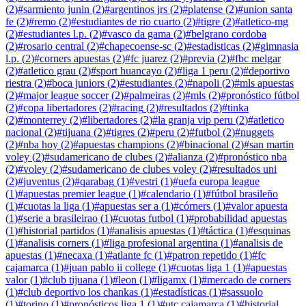
(
2
)
#
sarmiento junin
(
2
)
#
argentinos jrs
(
2
)
#
platense
(
2
)
#
union santa
fe
(
2
)
#
remo
(
2
)
#
estudiantes de rio cuarto
(
2
)
#
tigre
(
2
)
#
atletico-mg
(
2
)
#
estudiantes l.p.
(
2
)
#
vasco da gama
(
2
)
#
belgrano cordoba
(
2
)
#
rosario central
(
2
)
#
chapecoense-sc
(
2
)
#
estadisticas
(
2
)
#
gimnasia
l.p.
(
2
)
#
corners apuestas
(
2
)
#
fc juarez
(
2
)
#
previa
(
2
)
#
fbc melgar
(
2
)
#
atletico grau
(
2
)
#
sport huancayo
(
2
)
#
liga 1 peru
(
2
)
#
deportivo
riestra
(
2
)
#
boca juniors
(
2
)
#
estudiantes
(
2
)
#
napoli
(
2
)
#
mls apuestas
(
2
)
#
major league soccer
(
2
)
#
palmeiras
(
2
)
#
mls
(
2
)
#
pronóstico fútbol
(
2
)
#
copa libertadores
(
2
)
#
racing
(
2
)
#
resultados
(
2
)
#
tinka
(
2
)
#
monterrey
(
2
)
#
libertadores
(
2
)
#
la granja vip peru
(
2
)
#
atletico
nacional
(
2
)
#
tijuana
(
2
)
#
tigres
(
2
)
#
peru
(
2
)
#
futbol
(
2
)
#
nuggets
(
2
)
#
nba hoy
(
2
)
#
apuestas champions
(
2
)
#
binacional
(
2
)
#
san martin
voley
(
2
)
#
sudamericano de clubes
(
2
)
#
alianza
(
2
)
#
pronóstico nba
(
2
)
#
voley
(
2
)
#
sudamericano de clubes voley
(
2
)
#
resultados uni
(
2
)
#
juventus
(
2
)
#
qarabag
(
1
)
#
vestri
(
1
)
#
uefa europa league
(
1
)
#
apuestas premier league
(
1
)
#
calendario
(
1
)
#
fútbol brasileño
(
1
)
#
cuotas la liga
(
1
)
#
apuestas ser a
(
1
)
#
córners
(
1
)
#
valor apuesta
(
1
)
#
serie a brasileirao
(
1
)
#
cuotas futbol
(
1
)
#
probabilidad apuestas
(
1
)
#
historial partidos
(
1
)
#
analisis apuestas
(
1
)
#
táctica
(
1
)
#
esquinas
(
1
)
#
analisis corners
(
1
)
#
liga profesional argentina
(
1
)
#
analisis de
apuestas
(
1
)
#
necaxa
(
1
)
#
atlante fc
(
1
)
#
patron repetido
(
1
)
#
fc
cajamarca
(
1
)
#
juan pablo ii college
(
1
)
#
cuotas liga 1
(
1
)
#
apuestas
valor
(
1
)
#
club tijuana
(
1
)
#
leon
(
1
)
#
ligamx
(
1
)
#
mercado de corners
(
1
)
#
club deportivo los chankas
(
1
)
#
estadísticas
(
1
)
#
sassuolo
(
1
)
#
torino
(
1
)
#
pronósticos liga 1
(
1
)
#
utc cajamarca
(
1
)
#
historial