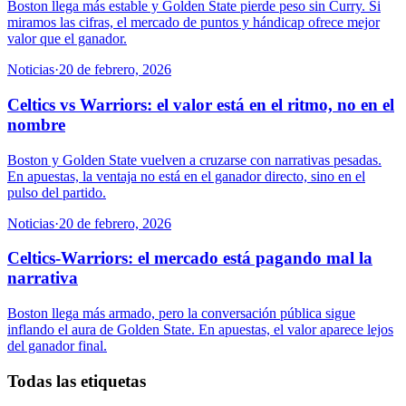
Boston llega más estable y Golden State pierde peso sin Curry. Si
miramos las cifras, el mercado de puntos y hándicap ofrece mejor
valor que el ganador.
Noticias
·
20 de febrero, 2026
Celtics vs Warriors: el valor está en el ritmo, no en el
nombre
Boston y Golden State vuelven a cruzarse con narrativas pesadas.
En apuestas, la ventaja no está en el ganador directo, sino en el
pulso del partido.
Noticias
·
20 de febrero, 2026
Celtics-Warriors: el mercado está pagando mal la
narrativa
Boston llega más armado, pero la conversación pública sigue
inflando el aura de Golden State. En apuestas, el valor aparece lejos
del ganador final.
Todas las etiquetas