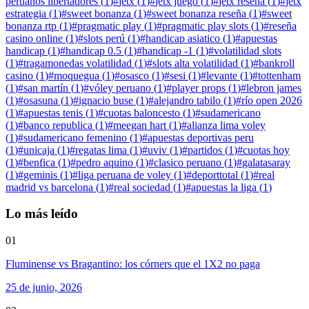
peruanos libertadores
(
1
)
#
jetx
(
1
)
#
jetx juego
(
1
)
#
jetx reseña
(
1
)
#
jetx
estrategia
(
1
)
#
sweet bonanza
(
1
)
#
sweet bonanza reseña
(
1
)
#
sweet
bonanza rtp
(
1
)
#
pragmatic play
(
1
)
#
pragmatic play slots
(
1
)
#
reseña
casino online
(
1
)
#
slots perú
(
1
)
#
handicap asiatico
(
1
)
#
apuestas
handicap
(
1
)
#
handicap 0.5
(
1
)
#
handicap -1
(
1
)
#
volatilidad slots
(
1
)
#
tragamonedas volatilidad
(
1
)
#
slots alta volatilidad
(
1
)
#
bankroll
casino
(
1
)
#
moquegua
(
1
)
#
osasco
(
1
)
#
sesi
(
1
)
#
levante
(
1
)
#
tottenham
(
1
)
#
san martín
(
1
)
#
vóley peruano
(
1
)
#
player props
(
1
)
#
lebron james
(
1
)
#
osasuna
(
1
)
#
ignacio buse
(
1
)
#
alejandro tabilo
(
1
)
#
río open 2026
(
1
)
#
apuestas tenis
(
1
)
#
cuotas baloncesto
(
1
)
#
sudamericano
(
1
)
#
banco republica
(
1
)
#
meegan hart
(
1
)
#
alianza lima voley
(
1
)
#
sudamericano femenino
(
1
)
#
apuestas deportivas peru
(
1
)
#
unicaja
(
1
)
#
regatas lima
(
1
)
#
uviv
(
1
)
#
partidos
(
1
)
#
cuotas hoy
(
1
)
#
benfica
(
1
)
#
pedro aquino
(
1
)
#
clasico peruano
(
1
)
#
galatasaray
(
1
)
#
geminis
(
1
)
#
liga peruana de voley
(
1
)
#
deporttotal
(
1
)
#
real
madrid vs barcelona
(
1
)
#
real sociedad
(
1
)
#
apuestas la liga
(
1
)
Lo más leído
01
Fluminense vs Bragantino: los córners que el 1X2 no paga
25 de junio, 2026