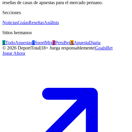
reseñas de casas de apuestas para el mercado peruano.
Secciones
Noticias
Guías
Reseñas
Análisis
Sitios hermanos
T
TodoApuestas
S
SportMix
P
PeruBet
A
ApuestaDiaria
©
2026
DeportTotal
|
18+ Juega responsablemente
|
GoalsBet
Jugar Ahora