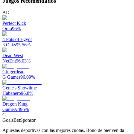
Juegos recomendados
AD
Perfect Kick
Qora
96
%
4 Pots of Egypt
3 Oaks
95.56
%
Dead West
NetEnt
96.03
%
Gingerdead
G Games
96.09
%
Genie's Showtime
Habanero
96.8
%
Dragon King
GameArt
96
%
G
GoalsBet
Sponsor
Apuestas deportivas con las mejores cuotas. Bono de bienvenida