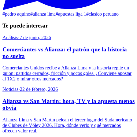
#
pedro aquino
#
alianza lima
#
apuestas liga 1
#
clasico peruano
Te puede interesar
Análisis
·
7 de junio, 2026
Comerciantes vs Alianza: el patrón que la historia
no suelta
Comerciantes Unidos recibe a Alianza Lima y la historia repite un
guion: partidos cerrados, fricción y pocos goles. ¿Conviene apostar
al 1X2 o mirar otros mercados?
Noticias
·
22 de febrero, 2026
Alianza vs San Martín: hora, TV y la apuesta menos
obvia
Alianza Lima y San Martín pelean el tercer lugar del Sudamericano
de Clubes de Vóley 2026. Hora, dónde verlo y qué mercados
ofrecen valor real.