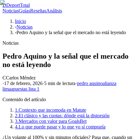
D
DeportTotal
Noticias
Guías
Reseñas
Análisis
Inicio
›
Noticias
›
Pedro Aquino y la señal que el mercado no está leyendo
Noticias
Pedro Aquino y la señal que el mercado
no está leyendo
C
Carlos Méndez
·
17 de febrero, 2026
·
5 min
de lectura
·
pedro aquino
alianza
lima
apuestas liga 1
Contenido del artículo
1.
Contexto que incomoda en Matute
2.
El clásico y las cuotas: dónde está la distorsión
3.
Mercados con valor para GoalsBet
4.
Lo que puede pasar y lo que yo sí compraría
¿Un volante al 100% y sin minutos oficiales? Pasa que, cuando un