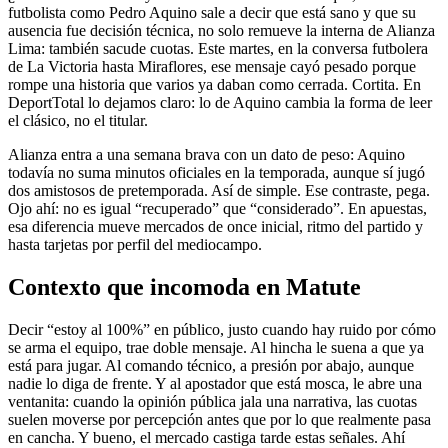
futbolista como Pedro Aquino sale a decir que está sano y que su
ausencia fue decisión técnica, no solo remueve la interna de Alianza
Lima: también sacude cuotas. Este martes, en la conversa futbolera
de La Victoria hasta Miraflores, ese mensaje cayó pesado porque
rompe una historia que varios ya daban como cerrada. Cortita. En
DeportTotal lo dejamos claro: lo de Aquino cambia la forma de leer
el clásico, no el titular.
Alianza entra a una semana brava con un dato de peso: Aquino
todavía no suma minutos oficiales en la temporada, aunque sí jugó
dos amistosos de pretemporada. Así de simple. Ese contraste, pega.
Ojo ahí: no es igual “recuperado” que “considerado”. En apuestas,
esa diferencia mueve mercados de once inicial, ritmo del partido y
hasta tarjetas por perfil del mediocampo.
Contexto que incomoda en Matute
Decir “estoy al 100%” en público, justo cuando hay ruido por cómo
se arma el equipo, trae doble mensaje. Al hincha le suena a que ya
está para jugar. Al comando técnico, a presión por abajo, aunque
nadie lo diga de frente. Y al apostador que está mosca, le abre una
ventanita: cuando la opinión pública jala una narrativa, las cuotas
suelen moverse por percepción antes que por lo que realmente pasa
en cancha. Y bueno, el mercado castiga tarde estas señales. Ahí