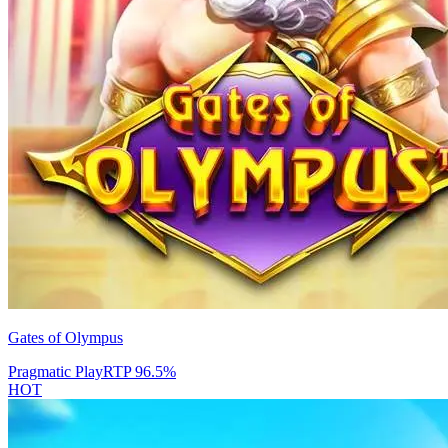
Gates of Olympus
Pragmatic Play
RTP
96.5
%
HOT