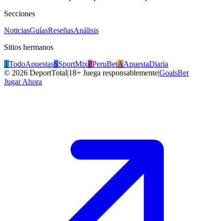
Secciones
Noticias
Guías
Reseñas
Análisis
Sitios hermanos
T
TodoApuestas
S
SportMix
P
PeruBet
A
ApuestaDiaria
©
2026
DeportTotal
|
18+ Juega responsablemente
|
GoalsBet
Jugar Ahora