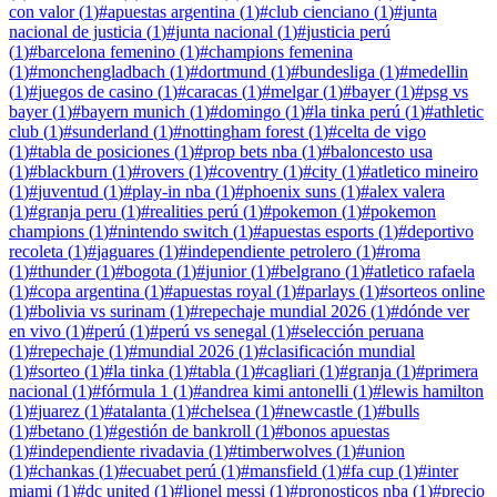
con valor
(
1
)
#
apuestas argentina
(
1
)
#
club cienciano
(
1
)
#
junta
nacional de justicia
(
1
)
#
junta nacional
(
1
)
#
justicia perú
(
1
)
#
barcelona femenino
(
1
)
#
champions femenina
(
1
)
#
monchengladbach
(
1
)
#
dortmund
(
1
)
#
bundesliga
(
1
)
#
medellin
(
1
)
#
juegos de casino
(
1
)
#
caracas
(
1
)
#
melgar
(
1
)
#
bayer
(
1
)
#
psg vs
bayer
(
1
)
#
bayern munich
(
1
)
#
domingo
(
1
)
#
la tinka perú
(
1
)
#
athletic
club
(
1
)
#
sunderland
(
1
)
#
nottingham forest
(
1
)
#
celta de vigo
(
1
)
#
tabla de posiciones
(
1
)
#
prop bets nba
(
1
)
#
baloncesto usa
(
1
)
#
blackburn
(
1
)
#
rovers
(
1
)
#
coventry
(
1
)
#
city
(
1
)
#
atletico mineiro
(
1
)
#
juventud
(
1
)
#
play-in nba
(
1
)
#
phoenix suns
(
1
)
#
alex valera
(
1
)
#
granja peru
(
1
)
#
realities perú
(
1
)
#
pokemon
(
1
)
#
pokemon
champions
(
1
)
#
nintendo switch
(
1
)
#
apuestas esports
(
1
)
#
deportivo
recoleta
(
1
)
#
jaguares
(
1
)
#
independiente petrolero
(
1
)
#
roma
(
1
)
#
thunder
(
1
)
#
bogota
(
1
)
#
junior
(
1
)
#
belgrano
(
1
)
#
atletico rafaela
(
1
)
#
copa argentina
(
1
)
#
apuestas royal
(
1
)
#
parlays
(
1
)
#
sorteos online
(
1
)
#
bolivia vs surinam
(
1
)
#
repechaje mundial 2026
(
1
)
#
dónde ver
en vivo
(
1
)
#
perú
(
1
)
#
perú vs senegal
(
1
)
#
selección peruana
(
1
)
#
repechaje
(
1
)
#
mundial 2026
(
1
)
#
clasificación mundial
(
1
)
#
sorteo
(
1
)
#
la tinka
(
1
)
#
tabla
(
1
)
#
cagliari
(
1
)
#
granja
(
1
)
#
primera
nacional
(
1
)
#
fórmula 1
(
1
)
#
andrea kimi antonelli
(
1
)
#
lewis hamilton
(
1
)
#
juarez
(
1
)
#
atalanta
(
1
)
#
chelsea
(
1
)
#
newcastle
(
1
)
#
bulls
(
1
)
#
betano
(
1
)
#
gestión de bankroll
(
1
)
#
bonos apuestas
(
1
)
#
independiente rivadavia
(
1
)
#
timberwolves
(
1
)
#
union
(
1
)
#
chankas
(
1
)
#
ecuabet perú
(
1
)
#
mansfield
(
1
)
#
fa cup
(
1
)
#
inter
miami
(
1
)
#
dc united
(
1
)
#
lionel messi
(
1
)
#
pronosticos nba
(
1
)
#
precio