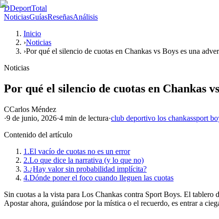
D
DeportTotal
Noticias
Guías
Reseñas
Análisis
Inicio
›
Noticias
›
Por qué el silencio de cuotas en Chankas vs Boys es una adver
Noticias
Por qué el silencio de cuotas en Chankas v
C
Carlos Méndez
·
9 de junio, 2026
·
4 min
de lectura
·
club deportivo los chankas
sport bo
Contenido del artículo
1.
El vacío de cuotas no es un error
2.
Lo que dice la narrativa (y lo que no)
3.
¿Hay valor sin probabilidad implícita?
4.
Dónde poner el foco cuando lleguen las cuotas
Sin cuotas a la vista para Los Chankas contra Sport Boys. El tablero de
Apostar ahora, guiándose por la mística o el recuerdo, es entrar a cie