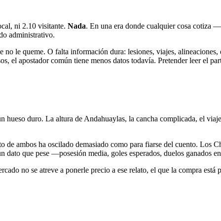
cal, ni 2.10 visitante.
Nada
. En una era donde cualquier cosa cotiza 
do administrativo.
o le queme. O falta información dura: lesiones, viajes, alineaciones, e
, el apostador común tiene menos datos todavía. Pretender leer el partido
n hueso duro. La altura de Andahuaylas, la cancha complicada, el viaje l
to de ambos ha oscilado demasiado como para fiarse del cuento. Los Cha
n dato que pese —posesión media, goles esperados, duelos ganados en el 
ercado no se atreve a ponerle precio a ese relato, el que la compra está