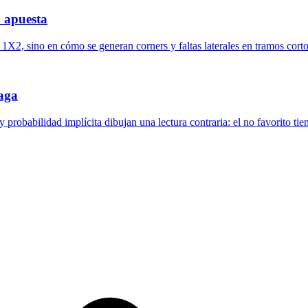
 apuesta
 1X2, sino en cómo se generan corners y faltas laterales en tramos corto
paga
obabilidad implícita dibujan una lectura contraria: el no favorito tie