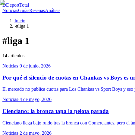
D
DeportTotal
Noticias
Guías
Reseñas
Análisis
Inicio
›
#liga 1
#
liga 1
14
artículos
Noticias
·
9 de junio, 2026
Por qué el silencio de cuotas en Chankas vs Boys es u
El mercado no publica cuotas para Los Chankas vs Sport Boys y eso ya 
Noticias
·
4 de mayo, 2026
Cienciano: la bronca tapa la pelota parada
Cienciano llega bajo ruido tras la bronca con Comerciantes, pero el án
Noticias
·
2 de mayo, 2026