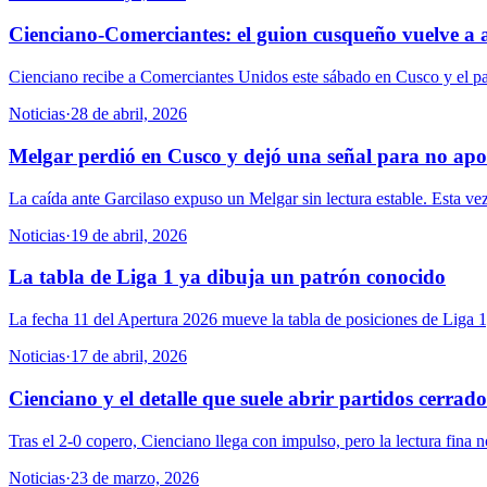
Cienciano-Comerciantes: el guion cusqueño vuelve a
Cienciano recibe a Comerciantes Unidos este sábado en Cusco y el patr
Noticias
·
28 de abril, 2026
Melgar perdió en Cusco y dejó una señal para no apo
La caída ante Garcilaso expuso un Melgar sin lectura estable. Esta ve
Noticias
·
19 de abril, 2026
La tabla de Liga 1 ya dibuja un patrón conocido
La fecha 11 del Apertura 2026 mueve la tabla de posiciones de Liga 1, 
Noticias
·
17 de abril, 2026
Cienciano y el detalle que suele abrir partidos cerrado
Tras el 2-0 copero, Cienciano llega con impulso, pero la lectura fina 
Noticias
·
23 de marzo, 2026