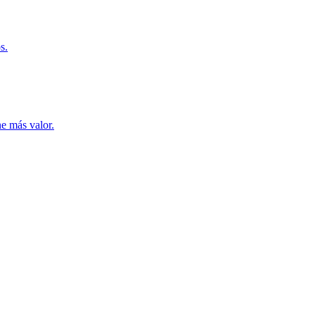
s.
ne más valor.