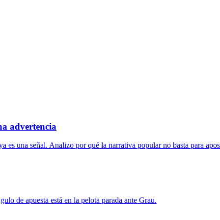
na advertencia
es una señal. Analizo por qué la narrativa popular no basta para aposta
gulo de apuesta está en la pelota parada ante Grau.