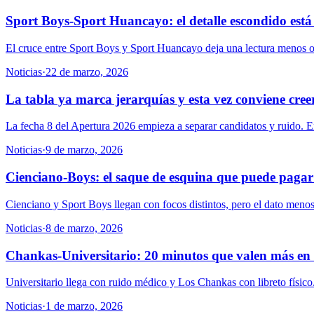
Sport Boys-Sport Huancayo: el detalle escondido está 
El cruce entre Sport Boys y Sport Huancayo deja una lectura menos ob
Noticias
·
22 de marzo, 2026
La tabla ya marca jerarquías y esta vez conviene cree
La fecha 8 del Apertura 2026 empieza a separar candidatos y ruido. En l
Noticias
·
9 de marzo, 2026
Cienciano-Boys: el saque de esquina que puede paga
Cienciano y Sport Boys llegan con focos distintos, pero el dato menos m
Noticias
·
8 de marzo, 2026
Chankas-Universitario: 20 minutos que valen más en
Universitario llega con ruido médico y Los Chankas con libreto físico. 
Noticias
·
1 de marzo, 2026