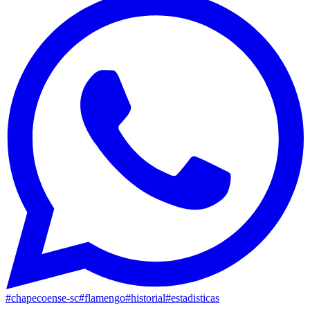
#
chapecoense-sc
#
flamengo
#
historial
#
estadisticas