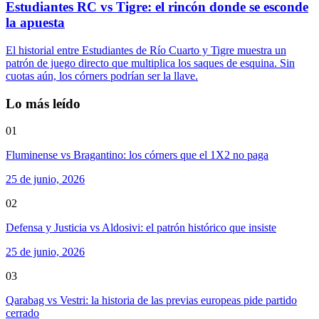
Estudiantes RC vs Tigre: el rincón donde se esconde
la apuesta
El historial entre Estudiantes de Río Cuarto y Tigre muestra un
patrón de juego directo que multiplica los saques de esquina. Sin
cuotas aún, los córners podrían ser la llave.
Lo más leído
01
Fluminense vs Bragantino: los córners que el 1X2 no paga
25 de junio, 2026
02
Defensa y Justicia vs Aldosivi: el patrón histórico que insiste
25 de junio, 2026
03
Qarabag vs Vestri: la historia de las previas europeas pide partido
cerrado