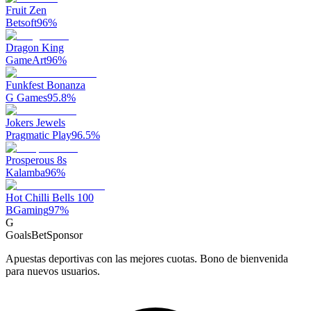
Fruit Zen
Betsoft
96
%
Dragon King
GameArt
96
%
Funkfest Bonanza
G Games
95.8
%
Jokers Jewels
Pragmatic Play
96.5
%
Prosperous 8s
Kalamba
96
%
Hot Chilli Bells 100
BGaming
97
%
G
GoalsBet
Sponsor
Apuestas deportivas con las mejores cuotas. Bono de bienvenida
para nuevos usuarios.