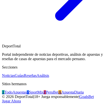
DeportTotal
Portal independiente de noticias deportivas, análisis de apuestas y
reseñas de casas de apuestas para el mercado peruano.
Secciones
Noticias
Guías
Reseñas
Análisis
Sitios hermanos
T
TodoApuestas
S
SportMix
P
PeruBet
A
ApuestaDiaria
©
2026
DeportTotal
|
18+ Juega responsablemente
|
GoalsBet
Jugar Ahora