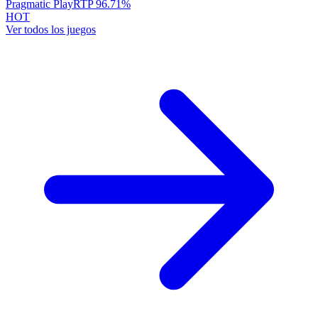
Pragmatic Play
RTP
96.71
%
HOT
Ver todos los juegos