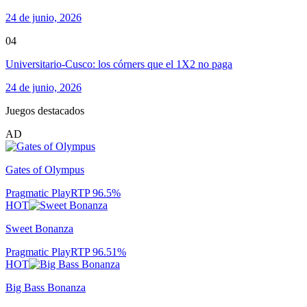
24 de junio, 2026
04
Universitario-Cusco: los córners que el 1X2 no paga
24 de junio, 2026
Juegos destacados
AD
Gates of Olympus
Pragmatic Play
RTP
96.5
%
HOT
Sweet Bonanza
Pragmatic Play
RTP
96.51
%
HOT
Big Bass Bonanza