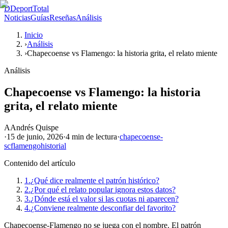
D
DeportTotal
Noticias
Guías
Reseñas
Análisis
Inicio
›
Análisis
›
Chapecoense vs Flamengo: la historia grita, el relato miente
Análisis
Chapecoense vs Flamengo: la historia
grita, el relato miente
A
Andrés Quispe
·
15 de junio, 2026
·
4 min
de lectura
·
chapecoense-
sc
flamengo
historial
Contenido del artículo
1.
¿Qué dice realmente el patrón histórico?
2.
¿Por qué el relato popular ignora estos datos?
3.
¿Dónde está el valor si las cuotas ni aparecen?
4.
¿Conviene realmente desconfiar del favorito?
Chapecoense-Flamengo no se juega con el nombre. El patrón