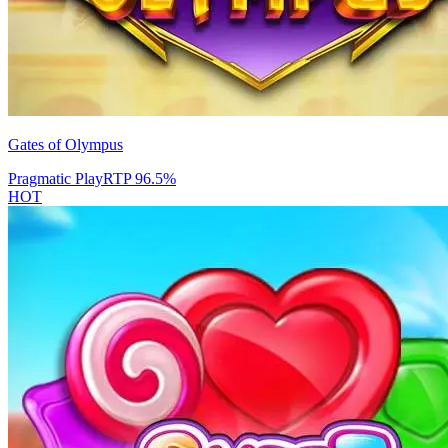
Gates of Olympus
Pragmatic Play
RTP
96.5
%
HOT