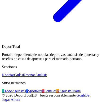
DeportTotal
Portal independiente de noticias deportivas, análisis de apuestas y
reseñas de casas de apuestas para el mercado peruano.
Secciones
Noticias
Guías
Reseñas
Análisis
Sitios hermanos
T
TodoApuestas
S
SportMix
P
PeruBet
A
ApuestaDiaria
©
2026
DeportTotal
|
18+ Juega responsablemente
|
GoalsBet
Jugar Ahora