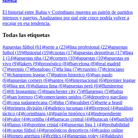
suelta
El historial entre Bahia y Corinthians muestra un patrón de partidos
intensos y parejos. Analizamos por qué este cruce podría volver a
encajar en esa tendencia.
Todas las etiquetas
#
apuestas fútbol
(
61
)
#
serie a
(
23
)
#
liga profesional
(
22
)
#
apuestas
futbol
(
19
)
#
historial
(
19
)
#
cuotas
(
17
)
#
apuestas deportivas
(
17
)
#
liga
1
(
14
)
#
apuestas nba
(
12
)
#
corners
(
10
)
#
apuestas
(
10
)
#
apuestas en
vivo
(
9
)
#
lakers
(
9
)
#
pronóstico
(
8
)
#
barcelona
(
8
)
#
real madrid
(
7
)
#
gremio
(
7
)
#
botafogo
(
7
)
#
la liga
(
7
)
#
cruzeiro
(
7
)
#
cienciano
(
7
)
#
champions league
(
7
)
#
patron historico
(
6
)
#
sao paulo
(
6
)
#
apuestas corners
(
6
)
#
santos
(
6
)
#
internacional
(
6
)
#
premier league
(
6
)
#
liga mx
(
6
)
#
alianza lima
(
6
)
#
apuestas perú
(
6
)
#
fluminense
(
5
)
#
rb bragantino
(
5
)
#
manchester city
(
5
)
#
flamengo
(
5
)
#
bahia
(
5
)
#
san lorenzo
(
5
)
#
comerciantes unidos
(
5
)
#
deportivo garcilaso
(
5
)
#
copa sudamericana
(
5
)
#
nba
(
5
)
#
goalsbet
(
5
)
#
serie a brasil
(
4
)
#
primera división
(
4
)
#
atletico tucuman
(
4
)
#
liverpool
(
4
)
#
análisis
táctico
(
4
)
#
corinthians
(
4
)
#
patrón histórico
(
4
)
#
independiente
(
4
)
#
valor
(
4
)
#
coritiba
(
4
)
#
barracas central
(
4
)
#
huracan
(
4
)
#
banfield
(
4
)
#
lanus
(
4
)
#
sporting cristal
(
4
)
#
apuestas liga 1
(
4
)
#
probabilidad
(
4
)
#
cuotas fútbol
(
4
)
#
pronósticos deportivos
(
4
)
#
casino online
(
4
)
#
torneo apertura
(
4
)
#
celtics
(
4
)
#
apuestas voley
(
4
)
#
aldosivi