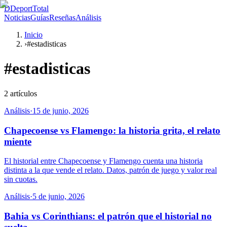
D
DeportTotal
Noticias
Guías
Reseñas
Análisis
Inicio
›
#estadisticas
#
estadisticas
2
artículos
Análisis
·
15 de junio, 2026
Chapecoense vs Flamengo: la historia grita, el relato
miente
El historial entre Chapecoense y Flamengo cuenta una historia
distinta a la que vende el relato. Datos, patrón de juego y valor real
sin cuotas.
Análisis
·
5 de junio, 2026
Bahia vs Corinthians: el patrón que el historial no