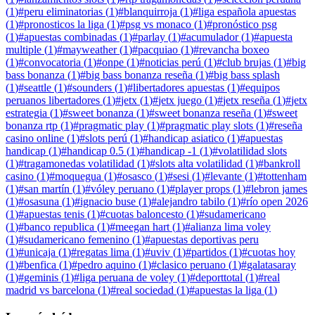
(
1
)
#
peru eliminatorias
(
1
)
#
blanquirroja
(
1
)
#
liga española apuestas
(
1
)
#
pronosticos la liga
(
1
)
#
psg vs monaco
(
1
)
#
pronóstico psg
(
1
)
#
apuestas combinadas
(
1
)
#
parlay
(
1
)
#
acumulador
(
1
)
#
apuesta
multiple
(
1
)
#
mayweather
(
1
)
#
pacquiao
(
1
)
#
revancha boxeo
(
1
)
#
convocatoria
(
1
)
#
onpe
(
1
)
#
noticias perú
(
1
)
#
club brujas
(
1
)
#
big
bass bonanza
(
1
)
#
big bass bonanza reseña
(
1
)
#
big bass splash
(
1
)
#
seattle
(
1
)
#
sounders
(
1
)
#
libertadores apuestas
(
1
)
#
equipos
peruanos libertadores
(
1
)
#
jetx
(
1
)
#
jetx juego
(
1
)
#
jetx reseña
(
1
)
#
jetx
estrategia
(
1
)
#
sweet bonanza
(
1
)
#
sweet bonanza reseña
(
1
)
#
sweet
bonanza rtp
(
1
)
#
pragmatic play
(
1
)
#
pragmatic play slots
(
1
)
#
reseña
casino online
(
1
)
#
slots perú
(
1
)
#
handicap asiatico
(
1
)
#
apuestas
handicap
(
1
)
#
handicap 0.5
(
1
)
#
handicap -1
(
1
)
#
volatilidad slots
(
1
)
#
tragamonedas volatilidad
(
1
)
#
slots alta volatilidad
(
1
)
#
bankroll
casino
(
1
)
#
moquegua
(
1
)
#
osasco
(
1
)
#
sesi
(
1
)
#
levante
(
1
)
#
tottenham
(
1
)
#
san martín
(
1
)
#
vóley peruano
(
1
)
#
player props
(
1
)
#
lebron james
(
1
)
#
osasuna
(
1
)
#
ignacio buse
(
1
)
#
alejandro tabilo
(
1
)
#
río open 2026
(
1
)
#
apuestas tenis
(
1
)
#
cuotas baloncesto
(
1
)
#
sudamericano
(
1
)
#
banco republica
(
1
)
#
meegan hart
(
1
)
#
alianza lima voley
(
1
)
#
sudamericano femenino
(
1
)
#
apuestas deportivas peru
(
1
)
#
unicaja
(
1
)
#
regatas lima
(
1
)
#
uviv
(
1
)
#
partidos
(
1
)
#
cuotas hoy
(
1
)
#
benfica
(
1
)
#
pedro aquino
(
1
)
#
clasico peruano
(
1
)
#
galatasaray
(
1
)
#
geminis
(
1
)
#
liga peruana de voley
(
1
)
#
deporttotal
(
1
)
#
real
madrid vs barcelona
(
1
)
#
real sociedad
(
1
)
#
apuestas la liga
(
1
)