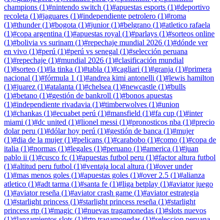
champions
(
1
)
#
nintendo switch
(
1
)
#
apuestas esports
(
1
)
#
deportivo
recoleta
(
1
)
#
jaguares
(
1
)
#
independiente petrolero
(
1
)
#
roma
(
1
)
#
thunder
(
1
)
#
bogota
(
1
)
#
junior
(
1
)
#
belgrano
(
1
)
#
atletico rafaela
(
1
)
#
copa argentina
(
1
)
#
apuestas royal
(
1
)
#
parlays
(
1
)
#
sorteos online
(
1
)
#
bolivia vs surinam
(
1
)
#
repechaje mundial 2026
(
1
)
#
dónde ver
en vivo
(
1
)
#
perú
(
1
)
#
perú vs senegal
(
1
)
#
selección peruana
(
1
)
#
repechaje
(
1
)
#
mundial 2026
(
1
)
#
clasificación mundial
(
1
)
#
sorteo
(
1
)
#
la tinka
(
1
)
#
tabla
(
1
)
#
cagliari
(
1
)
#
granja
(
1
)
#
primera
nacional
(
1
)
#
fórmula 1
(
1
)
#
andrea kimi antonelli
(
1
)
#
lewis hamilton
(
1
)
#
juarez
(
1
)
#
atalanta
(
1
)
#
chelsea
(
1
)
#
newcastle
(
1
)
#
bulls
(
1
)
#
betano
(
1
)
#
gestión de bankroll
(
1
)
#
bonos apuestas
(
1
)
#
independiente rivadavia
(
1
)
#
timberwolves
(
1
)
#
union
(
1
)
#
chankas
(
1
)
#
ecuabet perú
(
1
)
#
mansfield
(
1
)
#
fa cup
(
1
)
#
inter
miami
(
1
)
#
dc united
(
1
)
#
lionel messi
(
1
)
#
pronosticos nba
(
1
)
#
precio
dolar peru
(
1
)
#
dólar hoy perú
(
1
)
#
gestión de banca
(
1
)
#
mujer
(
1
)
#
dia de la mujer
(
1
)
#
pelicans
(
1
)
#
carabobo
(
1
)
#
como
(
1
)
#
copa de
italia
(
1
)
#
normas
(
1
)
#
legales
(
1
)
#
peruano
(
1
)
#
america
(
1
)
#
juan
pablo ii
(
1
)
#
cusco fc
(
1
)
#
apuestas futbol peru
(
1
)
#
factor altura futbol
(
1
)
#
altitud peru futbol
(
1
)
#
ventaja local altura
(
1
)
#
over under
(
1
)
#
mas menos goles
(
1
)
#
apuestas goles
(
1
)
#
over 2.5
(
1
)
#
alianza
atletico
(
1
)
#
adt tarma
(
1
)
#
santa fe
(
1
)
#
liga betplay
(
1
)
#
aviator juego
(
1
)
#
aviator reseña
(
1
)
#
aviator crash game
(
1
)
#
aviator estrategia
(
1
)
#
starlight princess
(
1
)
#
starlight princess reseña
(
1
)
#
starlight
princess rtp
(
1
)
#
magic
(
1
)
#
nuevas tragamonedas
(
1
)
#
slots nuevos
(
1
)
#
lanzamientos slots
(
1
)
#
rtp tragamonedas
(
1
)
#
seleccion peruana