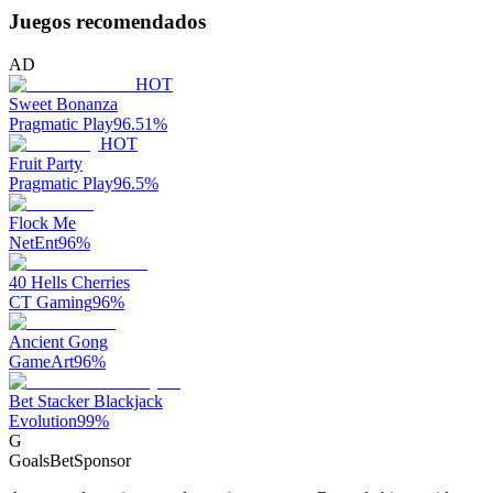
Juegos recomendados
AD
HOT
Sweet Bonanza
Pragmatic Play
96.51
%
HOT
Fruit Party
Pragmatic Play
96.5
%
Flock Me
NetEnt
96
%
40 Hells Cherries
CT Gaming
96
%
Ancient Gong
GameArt
96
%
Bet Stacker Blackjack
Evolution
99
%
G
GoalsBet
Sponsor