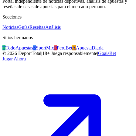
Portal independiente de noticias deportivas, análisis de apuestas y
reseñas de casas de apuestas para el mercado peruano.
Secciones
Noticias
Guías
Reseñas
Análisis
Sitios hermanos
T
TodoApuestas
S
SportMix
P
PeruBet
A
ApuestaDiaria
©
2026
DeportTotal
|
18+ Juega responsablemente
|
GoalsBet
Jugar Ahora