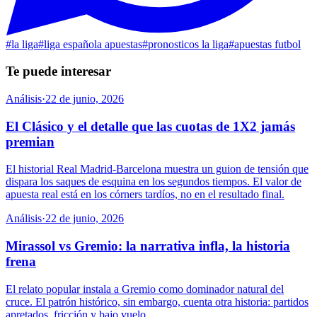
#
la liga
#
liga española apuestas
#
pronosticos la liga
#
apuestas futbol
Te puede interesar
Análisis
·
22 de junio, 2026
El Clásico y el detalle que las cuotas de 1X2 jamás
premian
El historial Real Madrid-Barcelona muestra un guion de tensión que
dispara los saques de esquina en los segundos tiempos. El valor de
apuesta real está en los córners tardíos, no en el resultado final.
Análisis
·
22 de junio, 2026
Mirassol vs Gremio: la narrativa infla, la historia
frena
El relato popular instala a Gremio como dominador natural del
cruce. El patrón histórico, sin embargo, cuenta otra historia: partidos
apretados, fricción y bajo vuelo.