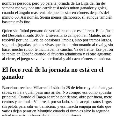
nombres pesados, pero yo para la jornada de La Liga del fin de
semana me voy por otro carril: casi todos miran ganador y goles,
cuando el ángulo más rentable puede estar en córners después del
minuto 60. Así nomás. Suena menos glamoroso, sí, aunque también
bastante más fino.
Quien vio fútbol peruano de verdad reconoce ese libreto. En la final
del Descentralizado 2009, Universitario campeón en Matute, no se
resolvió por una lluvia de ocasiones limpias, sino por tramos largos,
segundas jugadas, pelotas vivas que iban arrinconando al rival y, sin
hacer mucho ruido, te inclinaban la cancha. Va de frente. Ese patrón
se repite en España cuando el favorito administra y el otro aguanta:
al cierre, el juego se vuelve territorial y ahí caen córners en cadena.
El foco real de la jornada no está en el
ganador
Barcelona recibe a Villarreal el sábado 28 de febrero y el debate, ya
sabes, se irá a quién pesa más arriba. No compro esa como apuesta
principal. Cuando el Barça se traba por dentro, abre por fuera, mete
centros y acumula; Villarreal, por su lado, suele aceptar ratos largos
sin pelota para salir en transición, y esa mezcla empuja un dato que
varios dejan pasar en Montjuïc cuando el ritmo es alto: la segunda
mitad trae más acciones de banda que la primera.