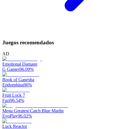
Juegos recomendados
AD
Emotional Damage
G Games
96.09
%
Book of Ganesha
Endorphina
96
%
Fruit Lock 7
Fazi
96.54
%
Mega Greatest Catch Blue Marlin
EvoPlay
96.02
%
Luck Reactor