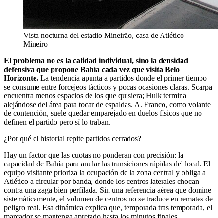
Vista nocturna del estadio Mineirão, casa de Atlético
Mineiro
El problema no es la calidad individual, sino la densidad
defensiva que propone Bahía cada vez que visita Belo
Horizonte.
La tendencia apunta a partidos donde el primer tiempo
se consume entre forcejeos tácticos y pocas ocasiones claras. Scarpa
encuentra menos espacios de los que quisiera; Hulk termina
alejándose del área para tocar de espaldas. A. Franco, como volante
de contención, suele quedar emparejado en duelos físicos que no
definen el partido pero sí lo traban.
¿Por qué el historial repite partidos cerrados?
Hay un factor que las cuotas no ponderan con precisión: la
capacidad de Bahía para anular las transiciones rápidas del local. El
equipo visitante prioriza la ocupación de la zona central y obliga a
Atlético a circular por banda, donde los centros laterales chocan
contra una zaga bien perfilada. Sin una referencia aérea que domine
sistemáticamente, el volumen de centros no se traduce en remates de
peligro real. Esa dinámica explica que, temporada tras temporada, el
marcador se mantenga apretado hasta los minutos finales.