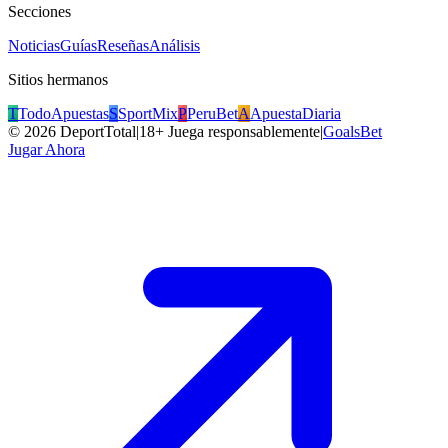
Secciones
Noticias
Guías
Reseñas
Análisis
Sitios hermanos
T
TodoApuestas
S
SportMix
P
PeruBet
A
ApuestaDiaria
©
2026
DeportTotal
|
18+ Juega responsablemente
|
GoalsBet
Jugar Ahora