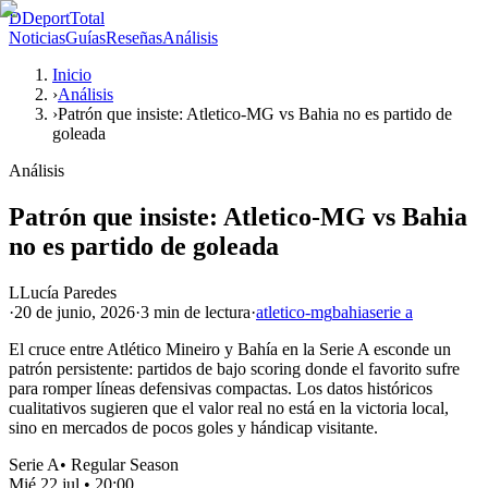
D
DeportTotal
Noticias
Guías
Reseñas
Análisis
Inicio
›
Análisis
›
Patrón que insiste: Atletico-MG vs Bahia no es partido de
goleada
Análisis
Patrón que insiste: Atletico-MG vs Bahia
no es partido de goleada
L
Lucía Paredes
·
20 de junio, 2026
·
3 min
de lectura
·
atletico-mg
bahia
serie a
El cruce entre Atlético Mineiro y Bahía en la Serie A esconde un
patrón persistente: partidos de bajo scoring donde el favorito sufre
para romper líneas defensivas compactas. Los datos históricos
cualitativos sugieren que el valor real no está en la victoria local,
sino en mercados de pocos goles y hándicap visitante.
Serie A
•
Regular Season
Mié 22 jul
•
20:00