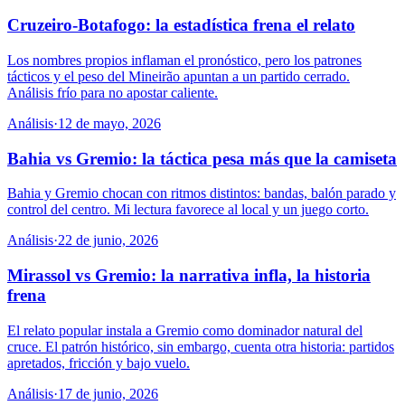
Cruzeiro-Botafogo: la estadística frena el relato
Los nombres propios inflaman el pronóstico, pero los patrones
tácticos y el peso del Mineirão apuntan a un partido cerrado.
Análisis frío para no apostar caliente.
Análisis
·
12 de mayo, 2026
Bahia vs Gremio: la táctica pesa más que la camiseta
Bahia y Gremio chocan con ritmos distintos: bandas, balón parado y
control del centro. Mi lectura favorece al local y un juego corto.
Análisis
·
22 de junio, 2026
Mirassol vs Gremio: la narrativa infla, la historia
frena
El relato popular instala a Gremio como dominador natural del
cruce. El patrón histórico, sin embargo, cuenta otra historia: partidos
apretados, fricción y bajo vuelo.
Análisis
·
17 de junio, 2026