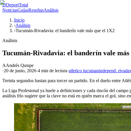
D
DeportTotal
Noticias
Guías
Reseñas
Análisis
Inicio
›
Análisis
›
Tucumán-Rivadavia: el banderín vale más que el 1X2
Análisis
Tucumán-Rivadavia: el banderín vale más 
A
Andrés Quispe
·
20 de junio, 2026
·
4 min
de lectura
·
atletico tucuman
independ. rivada
Treinta segundos bastan para torcer un partido. En el duelo entre Atlé
La Liga Profesional ya huele a definiciones y cada rincón del campo p
análisis frío sugiere que la clave no está en quién marca el gol, sino en