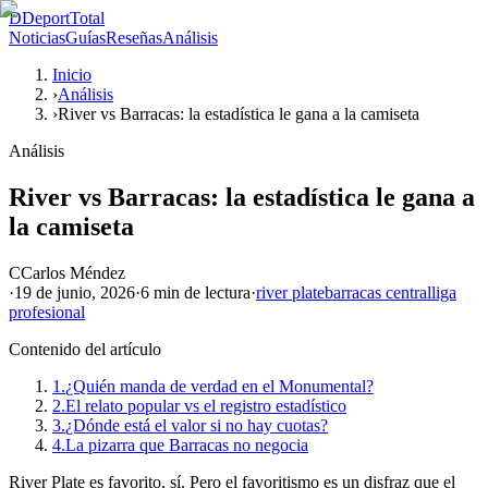
D
DeportTotal
Noticias
Guías
Reseñas
Análisis
Inicio
›
Análisis
›
River vs Barracas: la estadística le gana a la camiseta
Análisis
River vs Barracas: la estadística le gana a
la camiseta
C
Carlos Méndez
·
19 de junio, 2026
·
6 min
de lectura
·
river plate
barracas central
liga
profesional
Contenido del artículo
1.
¿Quién manda de verdad en el Monumental?
2.
El relato popular vs el registro estadístico
3.
¿Dónde está el valor si no hay cuotas?
4.
La pizarra que Barracas no negocia
River Plate es favorito, sí. Pero el favoritismo es un disfraz que el