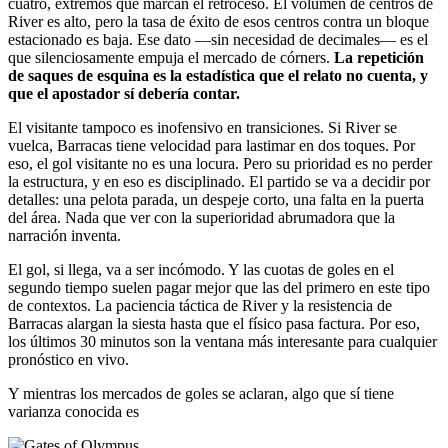
cuatro, extremos que marcan el retroceso. El volumen de centros de
River es alto, pero la tasa de éxito de esos centros contra un bloque
estacionado es baja. Ese dato —sin necesidad de decimales— es el
que silenciosamente empuja el mercado de córners.
La repetición
de saques de esquina es la estadística que el relato no cuenta, y
que el apostador sí debería contar.
El visitante tampoco es inofensivo en transiciones. Si River se
vuelca, Barracas tiene velocidad para lastimar en dos toques. Por
eso, el gol visitante no es una locura. Pero su prioridad es no perder
la estructura, y en eso es disciplinado. El partido se va a decidir por
detalles: una pelota parada, un despeje corto, una falta en la puerta
del área. Nada que ver con la superioridad abrumadora que la
narración inventa.
El gol, si llega, va a ser incómodo. Y las cuotas de goles en el
segundo tiempo suelen pagar mejor que las del primero en este tipo
de contextos. La paciencia táctica de River y la resistencia de
Barracas alargan la siesta hasta que el físico pasa factura. Por eso,
los últimos 30 minutos son la ventana más interesante para cualquier
pronóstico en vivo.
Y mientras los mercados de goles se aclaran, algo que sí tiene
varianza conocida es