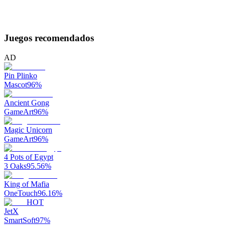
Juegos recomendados
AD
Pin Plinko
Mascot
96
%
Ancient Gong
GameArt
96
%
Magic Unicorn
GameArt
96
%
4 Pots of Egypt
3 Oaks
95.56
%
King of Mafia
OneTouch
96.16
%
HOT
JetX
SmartSoft
97
%