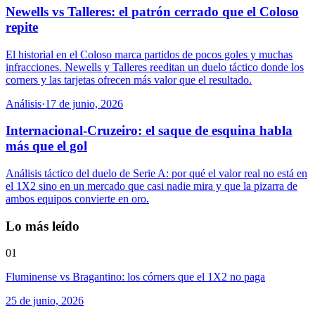
Newells vs Talleres: el patrón cerrado que el Coloso
repite
El historial en el Coloso marca partidos de pocos goles y muchas
infracciones. Newells y Talleres reeditan un duelo táctico donde los
corners y las tarjetas ofrecen más valor que el resultado.
Análisis
·
17 de junio, 2026
Internacional-Cruzeiro: el saque de esquina habla
más que el gol
Análisis táctico del duelo de Serie A: por qué el valor real no está en
el 1X2 sino en un mercado que casi nadie mira y que la pizarra de
ambos equipos convierte en oro.
Lo más leído
01
Fluminense vs Bragantino: los córners que el 1X2 no paga
25 de junio, 2026