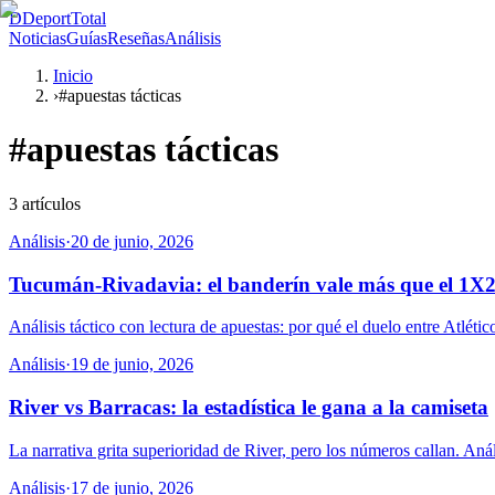
D
DeportTotal
Noticias
Guías
Reseñas
Análisis
Inicio
›
#apuestas tácticas
#
apuestas tácticas
3
artículos
Análisis
·
20 de junio, 2026
Tucumán-Rivadavia: el banderín vale más que el 1X
Análisis táctico con lectura de apuestas: por qué el duelo entre Atlét
Análisis
·
19 de junio, 2026
River vs Barracas: la estadística le gana a la camiseta
La narrativa grita superioridad de River, pero los números callan. Anál
Análisis
·
17 de junio, 2026