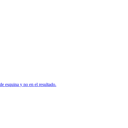
de esquina y no en el resultado.