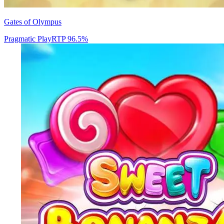
Gates of Olympus
Pragmatic Play
RTP
96.5
%