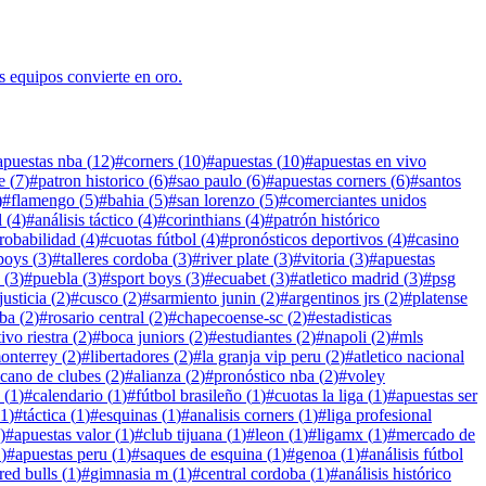
s equipos convierte en oro.
apuestas nba
(
12
)
#
corners
(
10
)
#
apuestas
(
10
)
#
apuestas en vivo
e
(
7
)
#
patron historico
(
6
)
#
sao paulo
(
6
)
#
apuestas corners
(
6
)
#
santos
)
#
flamengo
(
5
)
#
bahia
(
5
)
#
san lorenzo
(
5
)
#
comerciantes unidos
l
(
4
)
#
análisis táctico
(
4
)
#
corinthians
(
4
)
#
patrón histórico
robabilidad
(
4
)
#
cuotas fútbol
(
4
)
#
pronósticos deportivos
(
4
)
#
casino
boys
(
3
)
#
talleres cordoba
(
3
)
#
river plate
(
3
)
#
vitoria
(
3
)
#
apuestas
(
3
)
#
puebla
(
3
)
#
sport boys
(
3
)
#
ecuabet
(
3
)
#
atletico madrid
(
3
)
#
psg
justicia
(
2
)
#
cusco
(
2
)
#
sarmiento junin
(
2
)
#
argentinos jrs
(
2
)
#
platense
oba
(
2
)
#
rosario central
(
2
)
#
chapecoense-sc
(
2
)
#
estadisticas
ivo riestra
(
2
)
#
boca juniors
(
2
)
#
estudiantes
(
2
)
#
napoli
(
2
)
#
mls
onterrey
(
2
)
#
libertadores
(
2
)
#
la granja vip peru
(
2
)
#
atletico nacional
cano de clubes
(
2
)
#
alianza
(
2
)
#
pronóstico nba
(
2
)
#
voley
(
1
)
#
calendario
(
1
)
#
fútbol brasileño
(
1
)
#
cuotas la liga
(
1
)
#
apuestas ser
1
)
#
táctica
(
1
)
#
esquinas
(
1
)
#
analisis corners
(
1
)
#
liga profesional
)
#
apuestas valor
(
1
)
#
club tijuana
(
1
)
#
leon
(
1
)
#
ligamx
(
1
)
#
mercado de
1
)
#
apuestas peru
(
1
)
#
saques de esquina
(
1
)
#
genoa
(
1
)
#
análisis fútbol
red bulls
(
1
)
#
gimnasia m
(
1
)
#
central cordoba
(
1
)
#
análisis histórico