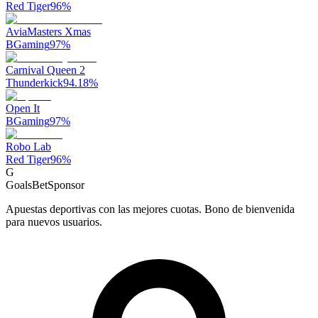
Red Tiger
96
%
AviaMasters Xmas
BGaming
97
%
Carnival Queen 2
Thunderkick
94.18
%
Open It
BGaming
97
%
Robo Lab
Red Tiger
96
%
G
GoalsBet
Sponsor
Apuestas deportivas con las mejores cuotas. Bono de bienvenida
para nuevos usuarios.