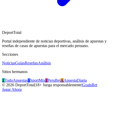
DeportTotal
Portal independiente de noticias deportivas, análisis de apuestas y
reseñas de casas de apuestas para el mercado peruano.
Secciones
Noticias
Guías
Reseñas
Análisis
Sitios hermanos
T
TodoApuestas
S
SportMix
P
PeruBet
A
ApuestaDiaria
©
2026
DeportTotal
|
18+ Juega responsablemente
|
GoalsBet
Jugar Ahora