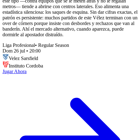
este tipo —contra equipos que se le meten atrás y no le regalan
metros— tiende a abrirse con centros laterales. Eso alimenta una
estadística silenciosa: los saques de esquina. Sin dar cifras exactas, el
patrón es persistente: muchos partidos de este Vélez terminan con un
over de córners porque insiste con desbordes y rechazos que van al
banderín. Ahí el mercado alternativo, cuando aparezca, puede
dormirle al apostador distraído.
Liga Profesional
•
Regular Season
Dom 26 jul
•
20:00
Velez Sarsfield
Instituto Cordoba
Jugar Ahora