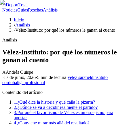
D
DeportTotal
Noticias
Guías
Reseñas
Análisis
Inicio
›
Análisis
›
Vélez-Instituto: por qué los números le ganan al cuento
Análisis
Vélez-Instituto: por qué los números le
ganan al cuento
A
Andrés Quispe
·
17 de junio, 2026
·
5 min
de lectura
·
velez sarsfield
instituto
cordoba
liga profesional
Contenido del artículo
1.
¿Qué dice la historia y qué calla la pizarra?
2.
¿Dónde se va a decidir realmente el partido?
3.
Por qué el favoritismo de Vélez es un espejismo para
apostar
4.
¿Conviene mirar más allá del resultado?