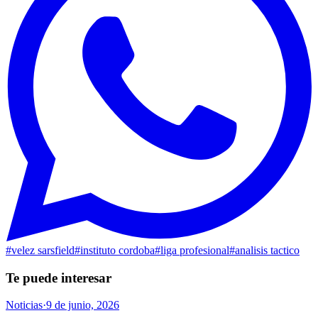
#
velez sarsfield
#
instituto cordoba
#
liga profesional
#
analisis tactico
Te puede interesar
Noticias
·
9 de junio, 2026