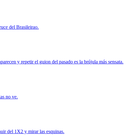
ruce del Brasileirao.
recen y repetir el guion del pasado es la brújula más sensata.
as no ve.
uir del 1X2 y mirar las esquinas.