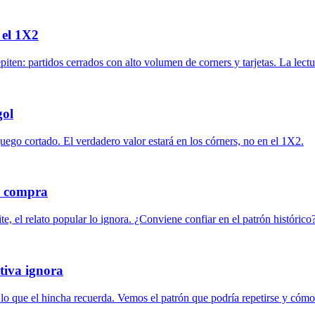
 el 1X2
epiten: partidos cerrados con alto volumen de corners y tarjetas. La lectu
gol
juego cortado. El verdadero valor estará en los córners, no en el 1X2.
no compra
e, el relato popular lo ignora. ¿Conviene confiar en el patrón histórico?
tiva ignora
lo que el hincha recuerda. Vemos el patrón que podría repetirse y cómo 