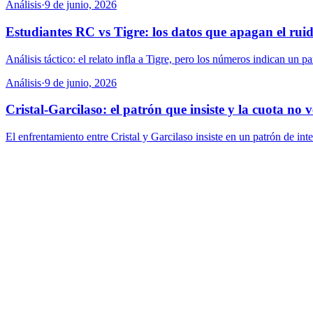
Análisis
·
9 de junio, 2026
Estudiantes RC vs Tigre: los datos que apagan el rui
Análisis táctico: el relato infla a Tigre, pero los números indican un p
Análisis
·
9 de junio, 2026
Cristal-Garcilaso: el patrón que insiste y la cuota no v
El enfrentamiento entre Cristal y Garcilaso insiste en un patrón de inten