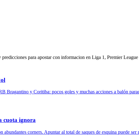
s y predicciones para apostar con informacion en Liga 1, Premier League
ol
RB Bragantino y Coritiba: pocos goles y muchas acciones a balón parado.
la cuota ignora
on abundantes corners. Apuntar al total de saques de esquina puede ser