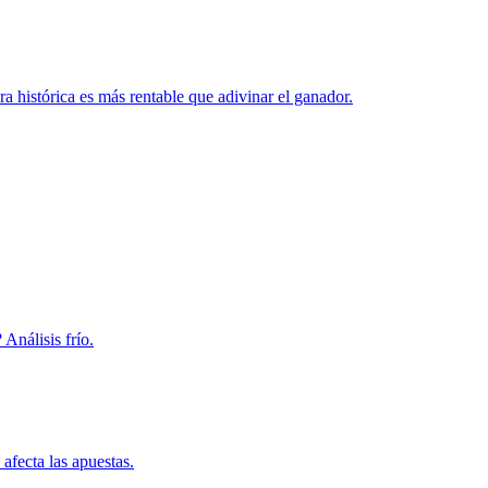
ra histórica es más rentable que adivinar el ganador.
 Análisis frío.
afecta las apuestas.