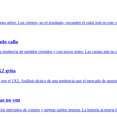
ego aéreo. Los córners, no el resultado, esconden el valor real en este c
ado calla
ndencia de partidos cerrados y con pocos goles. Las cuotas aún no apa
X2 grita
 por el 1X2. Análisis táctico de una tendencia que el mercado de apuest
tas no ven
os mercados de corners y tarjetas suelen ignorar. La historia aconseja h