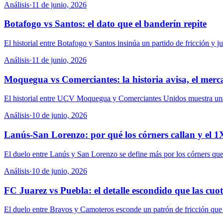
Análisis
·
11 de junio, 2026
Botafogo vs Santos: el dato que el banderín repite
El historial entre Botafogo y Santos insinúa un partido de fricción y ju
Análisis
·
11 de junio, 2026
Moquegua vs Comerciantes: la historia avisa, el merc
El historial entre UCV Moquegua y Comerciantes Unidos muestra una te
Análisis
·
10 de junio, 2026
Lanús-San Lorenzo: por qué los córners callan y el 1
El duelo entre Lanús y San Lorenzo se define más por los córners que
Análisis
·
10 de junio, 2026
FC Juarez vs Puebla: el detalle escondido que las cuo
El duelo entre Bravos y Camoteros esconde un patrón de fricción que l