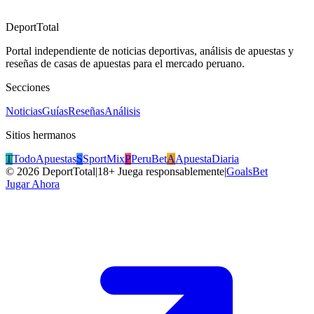
DeportTotal
Portal independiente de noticias deportivas, análisis de apuestas y
reseñas de casas de apuestas para el mercado peruano.
Secciones
Noticias
Guías
Reseñas
Análisis
Sitios hermanos
T
TodoApuestas
S
SportMix
P
PeruBet
A
ApuestaDiaria
©
2026
DeportTotal
|
18+ Juega responsablemente
|
GoalsBet
Jugar Ahora