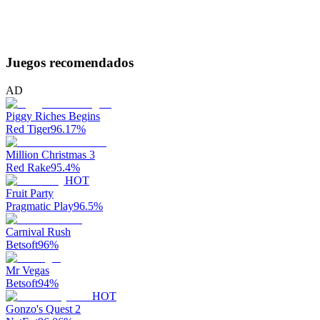
Juegos recomendados
AD
Piggy Riches Begins
Red Tiger
96.17
%
Million Christmas 3
Red Rake
95.4
%
HOT
Fruit Party
Pragmatic Play
96.5
%
Carnival Rush
Betsoft
96
%
Mr Vegas
Betsoft
94
%
HOT
Gonzo's Quest 2