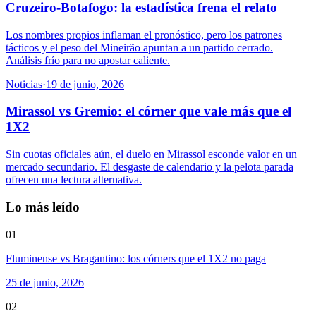
Cruzeiro-Botafogo: la estadística frena el relato
Los nombres propios inflaman el pronóstico, pero los patrones
tácticos y el peso del Mineirão apuntan a un partido cerrado.
Análisis frío para no apostar caliente.
Noticias
·
19 de junio, 2026
Mirassol vs Gremio: el córner que vale más que el
1X2
Sin cuotas oficiales aún, el duelo en Mirassol esconde valor en un
mercado secundario. El desgaste de calendario y la pelota parada
ofrecen una lectura alternativa.
Lo más leído
01
Fluminense vs Bragantino: los córners que el 1X2 no paga
25 de junio, 2026
02