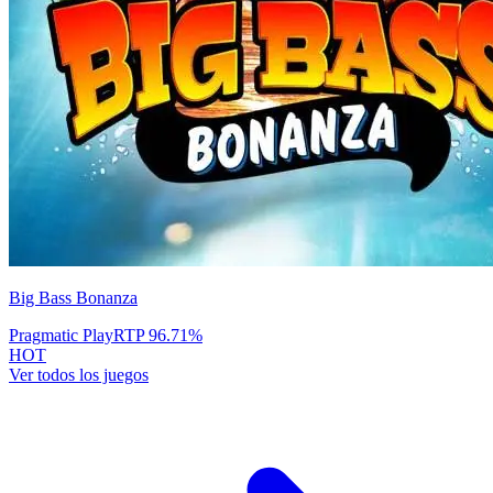
Big Bass Bonanza
Pragmatic Play
RTP
96.71
%
HOT
Ver todos los juegos