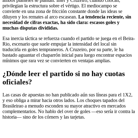
ambos planteles se plantan. Inter y Cruzeiro, cuando chocan,
privilegian la estructura sobre el vértigo. El mediocampo se
convierte en una zona de fricción constante donde las ideas se
diluyen y los remates al arco escasean.
La tendencia reciente, sin
necesidad de cifras exactas, ha sido clara: escasos goles y
muchas disputas divididas.
Esa inercia táctica se refuerza cuando el partido se juega en el Beira-
Rio, escenario que suele empujar la intensidad del local sin
traducirla en goles tempraneros. A Cruzeiro, por su parte, le ha
bastado aguantar el chaparrón inicial para luego encontrar espacios
mínimos que rara vez se convierten en ventajas amplias.
¿Dónde leer el partido si no hay cuotas
oficiales?
Las casas de apuestas no han publicado aún sus líneas para el 1X2,
y eso obliga a mirar hacia otros lados. Los choques tapados del
Brasileirao a menudo esconden su mayor atractivo en mercados
complementarios. No hablo del over de goles —eso sería ir contra la
historia— sino de los córners y las tarjetas.