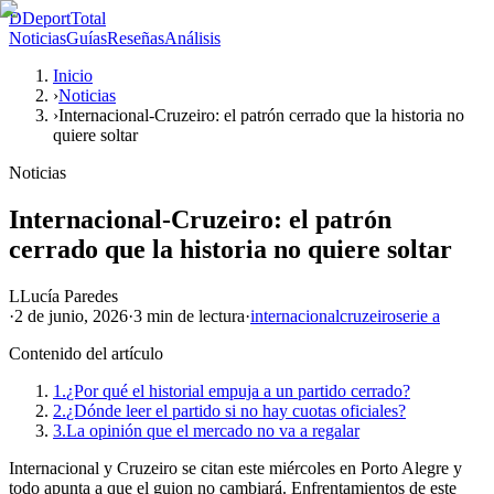
D
DeportTotal
Noticias
Guías
Reseñas
Análisis
Inicio
›
Noticias
›
Internacional-Cruzeiro: el patrón cerrado que la historia no
quiere soltar
Noticias
Internacional-Cruzeiro: el patrón
cerrado que la historia no quiere soltar
L
Lucía Paredes
·
2 de junio, 2026
·
3 min
de lectura
·
internacional
cruzeiro
serie a
Contenido del artículo
1.
¿Por qué el historial empuja a un partido cerrado?
2.
¿Dónde leer el partido si no hay cuotas oficiales?
3.
La opinión que el mercado no va a regalar
Internacional y Cruzeiro se citan este miércoles en Porto Alegre y
todo apunta a que el guion no cambiará. Enfrentamientos de este