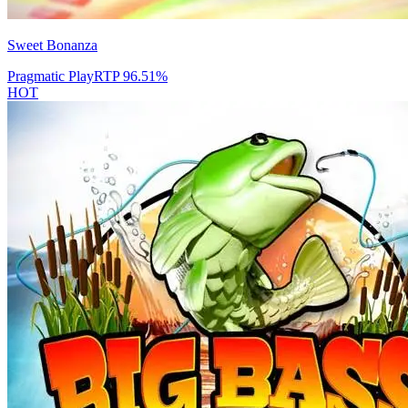
Sweet Bonanza
Pragmatic Play
RTP
96.51
%
HOT