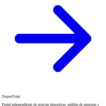
DeportTotal
Portal independiente de noticias deportivas, análisis de apuestas y