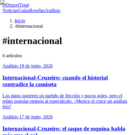
D
DeportTotal
Noticias
Guías
Reseñas
Análisis
Inicio
›
#internacional
#
internacional
6
artículos
Análisis
·
18 de junio, 2026
Internacional-Cruzeiro: cuando el historial
contradice la camiseta
Los datos sugieren un partido de fricción y pocos goles, pero el
relato popular empuja al espectáculo. ¿Merece el cruce un análisis
frío?
Análisis
·
17 de junio, 2026
Internacional-Cruzeiro: el saque de esquina habla