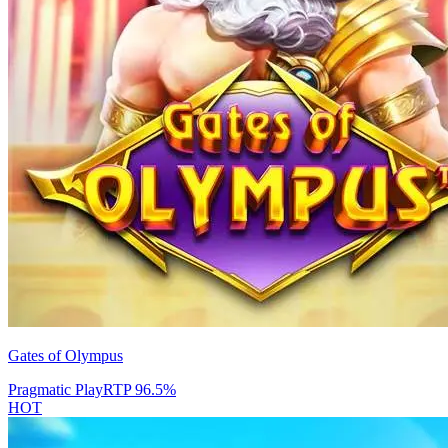
Gates of Olympus
Pragmatic Play
RTP
96.5
%
HOT