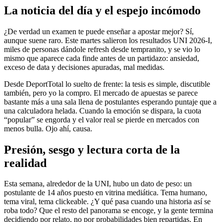
La noticia del día y el espejo incómodo
¿De verdad un examen te puede enseñar a apostar mejor? Sí,
aunque suene raro. Este martes salieron los resultados UNI 2026-I,
miles de personas dándole refresh desde tempranito, y se vio lo
mismo que aparece cada finde antes de un partidazo: ansiedad,
exceso de data y decisiones apuradas, mal medidas.
Desde DeportTotal lo suelto de frente: la tesis es simple, discutible
también, pero yo la compro. El mercado de apuestas se parece
bastante más a una sala llena de postulantes esperando puntaje que a
una calculadora helada. Cuando la emoción se dispara, la cuota
“popular” se engorda y el valor real se pierde en mercados con
menos bulla. Ojo ahí, causa.
Presión, sesgo y lectura corta de la
realidad
Esta semana, alrededor de la UNI, hubo un dato de peso: un
postulante de 14 años puesto en vitrina mediática. Tema humano,
tema viral, tema clickeable. ¿Y qué pasa cuando una historia así se
roba todo? Que el resto del panorama se encoge, y la gente termina
decidiendo por relato, no por probabilidades bien repartidas. En