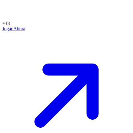
+18
Jugar Ahora