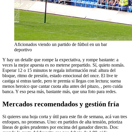
Aficionados viendo un partido de fútbol en un bar
deportivo
Y hay un detalle que rompe la expectativa, y rompe bastante: a
veces la mejor apuesta es no meterse prepartido. Sí, quieto nomás.
Esperar 12 o 15 minutos te regala información real: altura del
bloque, ritmo de presión, estado emocional del once. El live te
castiga si entras tarde, pero te premia si llegas con lectura; suena
menos heroico que cantar cuota alta antes del pitazo, , pero cuida
banca. Y eso pesa más, bastante más, que una foto para redes.
Mercados recomendados y gestión fría
Si quieres una hoja corta y útil para este fin de semana, acá van tres
enfoques, no promesas. Uno: en partidos de alta tensión, prioriza
líneas de goles prudentes por encima del ganador directo. Dos: