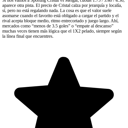
Si nos vamos a Sporting Cristal vs Melgar, cuotas 1.75 / 3.40 / 4.50,
aparece otra pista. El precio de Cristal calza por jerarquía y localía,
sí, pero no está regalando nada. La cosa es que el valor suele
asomarse cuando el favorito está obligado a cargar el partido y el
rival acepta bloque medio, ritmo entrecortado y juego largo. Ahí,
mercados como “menos de 3.5 goles” o “empate al descanso”
muchas veces tienen más lógica que el 1X2 pelado, siempre según
la línea final que encuentres.