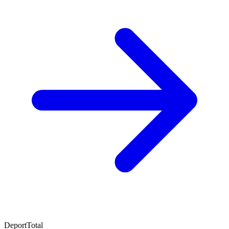
DeportTotal