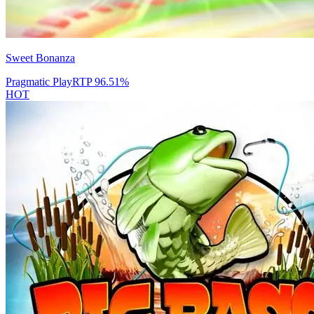
Sweet Bonanza
Pragmatic Play
RTP
96.51
%
HOT