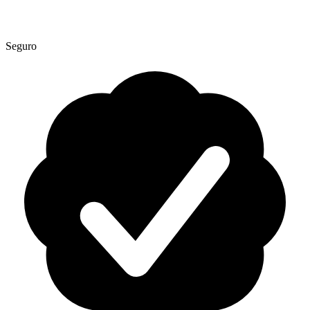
Seguro