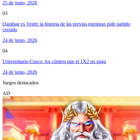
25 de junio, 2026
03
Qarabag vs Vestri: la historia de las previas europeas pide partido
cerrado
24 de junio, 2026
04
Universitario-Cusco: los córners que el 1X2 no paga
24 de junio, 2026
Juegos destacados
AD