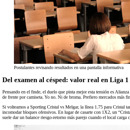
Postulantes revisando resultados en una pantalla informativa
Del examen al césped: valor real en Liga 1
Pensando en el finde, el duelo que pinta mejor esta tensión es Alianza 
de frente por camiseta. Yo no. Ni de broma. Prefiero mercados más fin
Si volteamos a Sporting Cristal vs Melgar, la línea 1.75 para Cristal 
incomodar bloques ofensivos. En lugar de casarte con 1X2, un “Cris
suele dar un balance riesgo-retorno más parejo cuando el local carga c