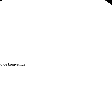
no de bienvenida.