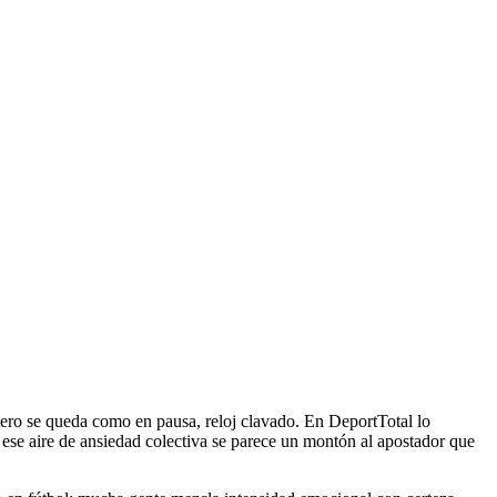
tero se queda como en pausa, reloj clavado. En DeportTotal lo
 ese aire de ansiedad colectiva se parece un montón al apostador que