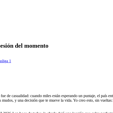
resión del momento
as
liga 1
 fue de casualidad: cuando miles están esperando un puntaje, el país en
 mudos, y una decisión que te mueve la vida. Yo creo esto, sin vueltas: