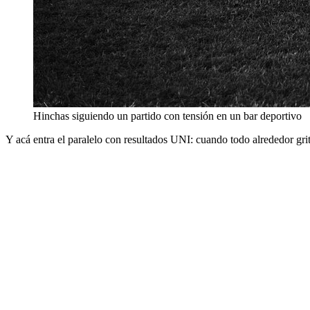
Hinchas siguiendo un partido con tensión en un bar deportivo
Y acá entra el paralelo con resultados UNI: cuando todo alrededor gri