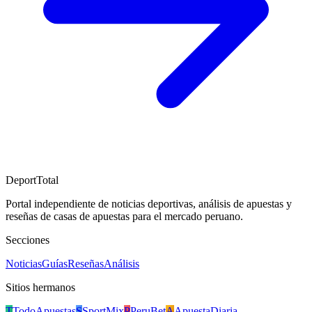
DeportTotal
Portal independiente de noticias deportivas, análisis de apuestas y
reseñas de casas de apuestas para el mercado peruano.
Secciones
Noticias
Guías
Reseñas
Análisis
Sitios hermanos
T
TodoApuestas
S
SportMix
P
PeruBet
A
ApuestaDiaria