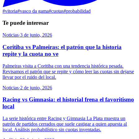
#
vitoria
#
vasco da gama
#
cuotas
#
probabilidad
Te puede interesar
Noticias
·
3 de junio, 2026
Coritiba vs Palmeiras: el patrón que la historia
repite y la cuota no ve
Palmeiras visita a Coritiba con una tendencia histórica pesada.
Revisamos el patrón que se repite y cómo leer las cuotas sin dejarse
llevar por el ruido del local.
Noticias
·
2 de junio, 2026
Racing vs Gimnasia: el historial frena el favoritismo
local
La serie histórica entre Racing y Gimnasia La Plata muestra un
patrón de partidos cerrados que suele castigar a quien apuesta al
local. Análisis probabilístico sin cuotas inventadas.