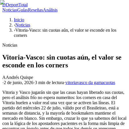
D
DeportTotal
Noticias
Guías
Reseñas
Análisis
Inicio
›
Noticias
›
Vitoria-Vasco: sin cuotas aún, el valor se esconde en los
corners
Noticias
Vitoria-Vasco: sin cuotas aún, el valor se
esconde en los corners
A
Andrés Quispe
·
2 de junio, 2026
·
3 min
de lectura
·
vitoria
vasco da gama
cuotas
Vitoria y Vasco jugarán sin que las casas hayan liberado sus cuotas,
pero el análisis frío no espera numeritos: los corners en casa del
Vitoria huelen a valor real una vez que se activen las líneas. El
partido del miércoles 22 de julio, válido por el Brasileirao, está a
semanas de distancia, y la mayoría de bookmakers mantiene el
mercado en blanco. Sin embargo, cruzar lo que ya sabemos del local
con la lógica de los apostadores pacientes es la forma más limpia de
encontrar un ángulo antes de que todos los demás se apresuren.