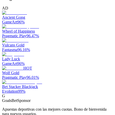
AD
Ancient Gong
GameArt
96
%
Wheel of Happiness
Pragmatic Play
96.47
%
Vulcans Gold
Fantasma
96.16
%
Lady Luck
GameArt
96
%
HOT
Wolf Gold
Pragmatic Play
96.01
%
Bet Stacker Blackjack
Evolution
99
%
G
GoalsBet
Sponsor
Apuestas deportivas con las mejores cuotas. Bono de bienvenida
para nuevos usuarios.