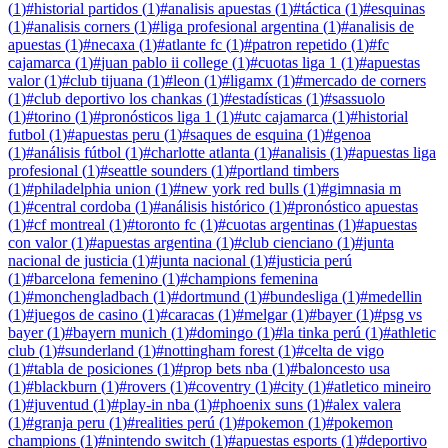
(
1
)
#
historial partidos
(
1
)
#
analisis apuestas
(
1
)
#
táctica
(
1
)
#
esquinas
(
1
)
#
analisis corners
(
1
)
#
liga profesional argentina
(
1
)
#
analisis de
apuestas
(
1
)
#
necaxa
(
1
)
#
atlante fc
(
1
)
#
patron repetido
(
1
)
#
fc
cajamarca
(
1
)
#
juan pablo ii college
(
1
)
#
cuotas liga 1
(
1
)
#
apuestas
valor
(
1
)
#
club tijuana
(
1
)
#
leon
(
1
)
#
ligamx
(
1
)
#
mercado de corners
(
1
)
#
club deportivo los chankas
(
1
)
#
estadísticas
(
1
)
#
sassuolo
(
1
)
#
torino
(
1
)
#
pronósticos liga 1
(
1
)
#
utc cajamarca
(
1
)
#
historial
futbol
(
1
)
#
apuestas peru
(
1
)
#
saques de esquina
(
1
)
#
genoa
(
1
)
#
análisis fútbol
(
1
)
#
charlotte atlanta
(
1
)
#
analisis
(
1
)
#
apuestas liga
profesional
(
1
)
#
seattle sounders
(
1
)
#
portland timbers
(
1
)
#
philadelphia union
(
1
)
#
new york red bulls
(
1
)
#
gimnasia m
(
1
)
#
central cordoba
(
1
)
#
análisis histórico
(
1
)
#
pronóstico apuestas
(
1
)
#
cf montreal
(
1
)
#
toronto fc
(
1
)
#
cuotas argentinas
(
1
)
#
apuestas
con valor
(
1
)
#
apuestas argentina
(
1
)
#
club cienciano
(
1
)
#
junta
nacional de justicia
(
1
)
#
junta nacional
(
1
)
#
justicia perú
(
1
)
#
barcelona femenino
(
1
)
#
champions femenina
(
1
)
#
monchengladbach
(
1
)
#
dortmund
(
1
)
#
bundesliga
(
1
)
#
medellin
(
1
)
#
juegos de casino
(
1
)
#
caracas
(
1
)
#
melgar
(
1
)
#
bayer
(
1
)
#
psg vs
bayer
(
1
)
#
bayern munich
(
1
)
#
domingo
(
1
)
#
la tinka perú
(
1
)
#
athletic
club
(
1
)
#
sunderland
(
1
)
#
nottingham forest
(
1
)
#
celta de vigo
(
1
)
#
tabla de posiciones
(
1
)
#
prop bets nba
(
1
)
#
baloncesto usa
(
1
)
#
blackburn
(
1
)
#
rovers
(
1
)
#
coventry
(
1
)
#
city
(
1
)
#
atletico mineiro
(
1
)
#
juventud
(
1
)
#
play-in nba
(
1
)
#
phoenix suns
(
1
)
#
alex valera
(
1
)
#
granja peru
(
1
)
#
realities perú
(
1
)
#
pokemon
(
1
)
#
pokemon
champions
(
1
)
#
nintendo switch
(
1
)
#
apuestas esports
(
1
)
#
deportivo