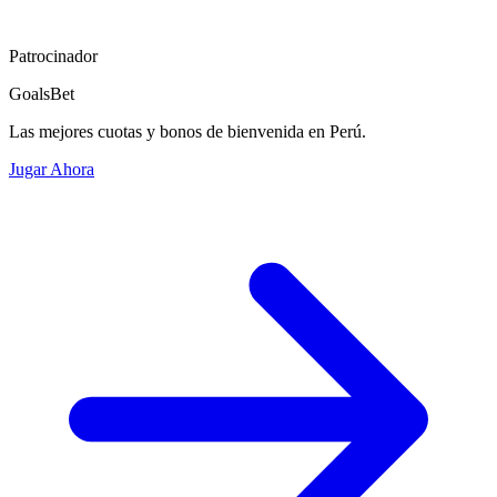
Patrocinador
GoalsBet
Las mejores cuotas y bonos de bienvenida en Perú.
Jugar Ahora