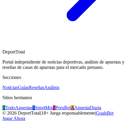
DeportTotal
Portal independiente de noticias deportivas, análisis de apuestas y
reseñas de casas de apuestas para el mercado peruano.
Secciones
Noticias
Guías
Reseñas
Análisis
Sitios hermanos
T
TodoApuestas
S
SportMix
P
PeruBet
A
ApuestaDiaria
©
2026
DeportTotal
|
18+ Juega responsablemente
|
GoalsBet
Jugar Ahora