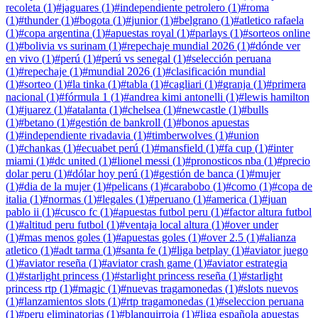
recoleta
(
1
)
#
jaguares
(
1
)
#
independiente petrolero
(
1
)
#
roma
(
1
)
#
thunder
(
1
)
#
bogota
(
1
)
#
junior
(
1
)
#
belgrano
(
1
)
#
atletico rafaela
(
1
)
#
copa argentina
(
1
)
#
apuestas royal
(
1
)
#
parlays
(
1
)
#
sorteos online
(
1
)
#
bolivia vs surinam
(
1
)
#
repechaje mundial 2026
(
1
)
#
dónde ver
en vivo
(
1
)
#
perú
(
1
)
#
perú vs senegal
(
1
)
#
selección peruana
(
1
)
#
repechaje
(
1
)
#
mundial 2026
(
1
)
#
clasificación mundial
(
1
)
#
sorteo
(
1
)
#
la tinka
(
1
)
#
tabla
(
1
)
#
cagliari
(
1
)
#
granja
(
1
)
#
primera
nacional
(
1
)
#
fórmula 1
(
1
)
#
andrea kimi antonelli
(
1
)
#
lewis hamilton
(
1
)
#
juarez
(
1
)
#
atalanta
(
1
)
#
chelsea
(
1
)
#
newcastle
(
1
)
#
bulls
(
1
)
#
betano
(
1
)
#
gestión de bankroll
(
1
)
#
bonos apuestas
(
1
)
#
independiente rivadavia
(
1
)
#
timberwolves
(
1
)
#
union
(
1
)
#
chankas
(
1
)
#
ecuabet perú
(
1
)
#
mansfield
(
1
)
#
fa cup
(
1
)
#
inter
miami
(
1
)
#
dc united
(
1
)
#
lionel messi
(
1
)
#
pronosticos nba
(
1
)
#
precio
dolar peru
(
1
)
#
dólar hoy perú
(
1
)
#
gestión de banca
(
1
)
#
mujer
(
1
)
#
dia de la mujer
(
1
)
#
pelicans
(
1
)
#
carabobo
(
1
)
#
como
(
1
)
#
copa de
italia
(
1
)
#
normas
(
1
)
#
legales
(
1
)
#
peruano
(
1
)
#
america
(
1
)
#
juan
pablo ii
(
1
)
#
cusco fc
(
1
)
#
apuestas futbol peru
(
1
)
#
factor altura futbol
(
1
)
#
altitud peru futbol
(
1
)
#
ventaja local altura
(
1
)
#
over under
(
1
)
#
mas menos goles
(
1
)
#
apuestas goles
(
1
)
#
over 2.5
(
1
)
#
alianza
atletico
(
1
)
#
adt tarma
(
1
)
#
santa fe
(
1
)
#
liga betplay
(
1
)
#
aviator juego
(
1
)
#
aviator reseña
(
1
)
#
aviator crash game
(
1
)
#
aviator estrategia
(
1
)
#
starlight princess
(
1
)
#
starlight princess reseña
(
1
)
#
starlight
princess rtp
(
1
)
#
magic
(
1
)
#
nuevas tragamonedas
(
1
)
#
slots nuevos
(
1
)
#
lanzamientos slots
(
1
)
#
rtp tragamonedas
(
1
)
#
seleccion peruana
(
1
)
#
peru eliminatorias
(
1
)
#
blanquirroja
(
1
)
#
liga española apuestas