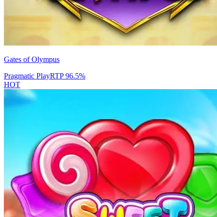
Gates of Olympus
Pragmatic Play
RTP
96.5
%
HOT