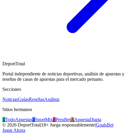
DeportTotal
Portal independiente de noticias deportivas, análisis de apuestas y
reseñas de casas de apuestas para el mercado peruano.
Secciones
Noticias
Guías
Reseñas
Análisis
Sitios hermanos
T
TodoApuestas
S
SportMix
P
PeruBet
A
ApuestaDiaria
©
2026
DeportTotal
|
18+ Juega responsablemente
|
GoalsBet
Jugar Ahora