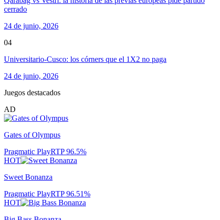
Qarabag vs Vestri: la historia de las previas europeas pide partido
cerrado
24 de junio, 2026
04
Universitario-Cusco: los córners que el 1X2 no paga
24 de junio, 2026
Juegos destacados
AD
Gates of Olympus
Pragmatic Play
RTP
96.5
%
HOT
Sweet Bonanza
Pragmatic Play
RTP
96.51
%
HOT
Big Bass Bonanza