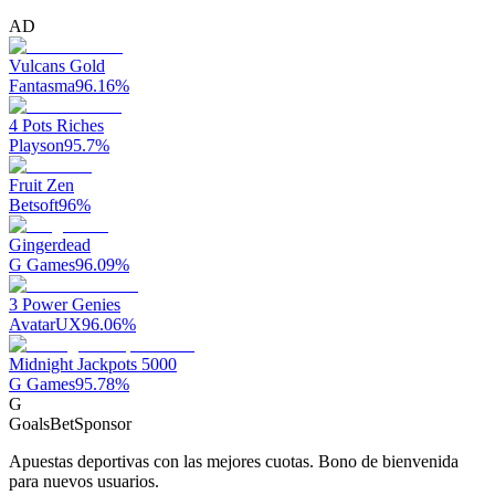
AD
Vulcans Gold
Fantasma
96.16
%
4 Pots Riches
Playson
95.7
%
Fruit Zen
Betsoft
96
%
Gingerdead
G Games
96.09
%
3 Power Genies
AvatarUX
96.06
%
Midnight Jackpots 5000
G Games
95.78
%
G
GoalsBet
Sponsor
Apuestas deportivas con las mejores cuotas. Bono de bienvenida
para nuevos usuarios.