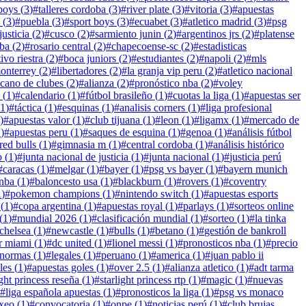
boys
(
3
)
#
talleres cordoba
(
3
)
#
river plate
(
3
)
#
vitoria
(
3
)
#
apuestas
(
3
)
#
puebla
(
3
)
#
sport boys
(
3
)
#
ecuabet
(
3
)
#
atletico madrid
(
3
)
#
psg
justicia
(
2
)
#
cusco
(
2
)
#
sarmiento junin
(
2
)
#
argentinos jrs
(
2
)
#
platense
oba
(
2
)
#
rosario central
(
2
)
#
chapecoense-sc
(
2
)
#
estadisticas
ivo riestra
(
2
)
#
boca juniors
(
2
)
#
estudiantes
(
2
)
#
napoli
(
2
)
#
mls
onterrey
(
2
)
#
libertadores
(
2
)
#
la granja vip peru
(
2
)
#
atletico nacional
cano de clubes
(
2
)
#
alianza
(
2
)
#
pronóstico nba
(
2
)
#
voley
(
1
)
#
calendario
(
1
)
#
fútbol brasileño
(
1
)
#
cuotas la liga
(
1
)
#
apuestas ser
1
)
#
táctica
(
1
)
#
esquinas
(
1
)
#
analisis corners
(
1
)
#
liga profesional
)
#
apuestas valor
(
1
)
#
club tijuana
(
1
)
#
leon
(
1
)
#
ligamx
(
1
)
#
mercado de
1
)
#
apuestas peru
(
1
)
#
saques de esquina
(
1
)
#
genoa
(
1
)
#
análisis fútbol
red bulls
(
1
)
#
gimnasia m
(
1
)
#
central cordoba
(
1
)
#
análisis histórico
o
(
1
)
#
junta nacional de justicia
(
1
)
#
junta nacional
(
1
)
#
justicia perú
#
caracas
(
1
)
#
melgar
(
1
)
#
bayer
(
1
)
#
psg vs bayer
(
1
)
#
bayern munich
 nba
(
1
)
#
baloncesto usa
(
1
)
#
blackburn
(
1
)
#
rovers
(
1
)
#
coventry
1
)
#
pokemon champions
(
1
)
#
nintendo switch
(
1
)
#
apuestas esports
(
1
)
#
copa argentina
(
1
)
#
apuestas royal
(
1
)
#
parlays
(
1
)
#
sorteos online
(
1
)
#
mundial 2026
(
1
)
#
clasificación mundial
(
1
)
#
sorteo
(
1
)
#
la tinka
chelsea
(
1
)
#
newcastle
(
1
)
#
bulls
(
1
)
#
betano
(
1
)
#
gestión de bankroll
er miami
(
1
)
#
dc united
(
1
)
#
lionel messi
(
1
)
#
pronosticos nba
(
1
)
#
precio
normas
(
1
)
#
legales
(
1
)
#
peruano
(
1
)
#
america
(
1
)
#
juan pablo ii
les
(
1
)
#
apuestas goles
(
1
)
#
over 2.5
(
1
)
#
alianza atletico
(
1
)
#
adt tarma
ight princess reseña
(
1
)
#
starlight princess rtp
(
1
)
#
magic
(
1
)
#
nuevas
#
liga española apuestas
(
1
)
#
pronosticos la liga
(
1
)
#
psg vs monaco
xeo
(
1
)
#
convocatoria
(
1
)
#
onpe
(
1
)
#
noticias perú
(
1
)
#
club brujas