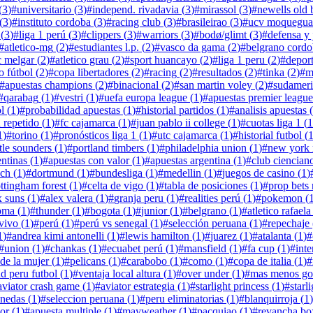
(
3
)
#
universitario
(
3
)
#
independ. rivadavia
(
3
)
#
mirassol
(
3
)
#
newells old 
(
3
)
#
instituto cordoba
(
3
)
#
racing club
(
3
)
#
brasileirao
(
3
)
#
ucv moquegua
(
3
)
#
liga 1 perú
(
3
)
#
clippers
(
3
)
#
warriors
(
3
)
#
bodø/glimt
(
3
)
#
defensa y 
#
atletico-mg
(
2
)
#
estudiantes l.p.
(
2
)
#
vasco da gama
(
2
)
#
belgrano cord
c melgar
(
2
)
#
atletico grau
(
2
)
#
sport huancayo
(
2
)
#
liga 1 peru
(
2
)
#
deport
o fútbol
(
2
)
#
copa libertadores
(
2
)
#
racing
(
2
)
#
resultados
(
2
)
#
tinka
(
2
)
#
m
#
apuestas champions
(
2
)
#
binacional
(
2
)
#
san martin voley
(
2
)
#
sudameri
#
qarabag
(
1
)
#
vestri
(
1
)
#
uefa europa league
(
1
)
#
apuestas premier league
l
(
1
)
#
probabilidad apuestas
(
1
)
#
historial partidos
(
1
)
#
analisis apuestas
(
 repetido
(
1
)
#
fc cajamarca
(
1
)
#
juan pablo ii college
(
1
)
#
cuotas liga 1
(
1
1
)
#
torino
(
1
)
#
pronósticos liga 1
(
1
)
#
utc cajamarca
(
1
)
#
historial futbol
(
tle sounders
(
1
)
#
portland timbers
(
1
)
#
philadelphia union
(
1
)
#
new york 
entinas
(
1
)
#
apuestas con valor
(
1
)
#
apuestas argentina
(
1
)
#
club ciencian
ch
(
1
)
#
dortmund
(
1
)
#
bundesliga
(
1
)
#
medellin
(
1
)
#
juegos de casino
(
1
)
ttingham forest
(
1
)
#
celta de vigo
(
1
)
#
tabla de posiciones
(
1
)
#
prop bets
x suns
(
1
)
#
alex valera
(
1
)
#
granja peru
(
1
)
#
realities perú
(
1
)
#
pokemon
(
oma
(
1
)
#
thunder
(
1
)
#
bogota
(
1
)
#
junior
(
1
)
#
belgrano
(
1
)
#
atletico rafaela
vivo
(
1
)
#
perú
(
1
)
#
perú vs senegal
(
1
)
#
selección peruana
(
1
)
#
repechaje
1
)
#
andrea kimi antonelli
(
1
)
#
lewis hamilton
(
1
)
#
juarez
(
1
)
#
atalanta
(
1
)
#
#
union
(
1
)
#
chankas
(
1
)
#
ecuabet perú
(
1
)
#
mansfield
(
1
)
#
fa cup
(
1
)
#
int
 de la mujer
(
1
)
#
pelicans
(
1
)
#
carabobo
(
1
)
#
como
(
1
)
#
copa de italia
(
1
)
#
ud peru futbol
(
1
)
#
ventaja local altura
(
1
)
#
over under
(
1
)
#
mas menos go
aviator crash game
(
1
)
#
aviator estrategia
(
1
)
#
starlight princess
(
1
)
#
starl
onedas
(
1
)
#
seleccion peruana
(
1
)
#
peru eliminatorias
(
1
)
#
blanquirroja
(
1
)
or
(
1
)
#
apuesta multiple
(
1
)
#
mayweather
(
1
)
#
pacquiao
(
1
)
#
revancha bo