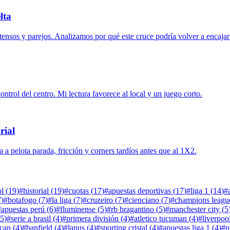
lta
ntensos y parejos. Analizamos por qué este cruce podría volver a encajar
trol del centro. Mi lectura favorece al local y un juego corto.
rial
 a pelota parada, fricción y corners tardíos antes que al 1X2.
ol
(
19
)
#
historial
(
19
)
#
cuotas
(
17
)
#
apuestas deportivas
(
17
)
#
liga 1
(
14
)
#
7
)
#
botafogo
(
7
)
#
la liga
(
7
)
#
cruzeiro
(
7
)
#
cienciano
(
7
)
#
champions leagu
#
apuestas perú
(
6
)
#
fluminense
(
5
)
#
rb bragantino
(
5
)
#
manchester city
(
5
5
)
#
serie a brasil
(
4
)
#
primera división
(
4
)
#
atletico tucuman
(
4
)
#
liverpoo
can
(
4
)
#
banfield
(
4
)
#
lanus
(
4
)
#
sporting cristal
(
4
)
#
apuestas liga 1
(
4
)
#
p