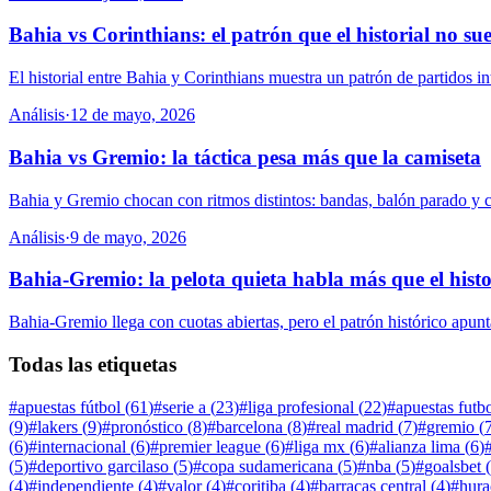
Bahia vs Corinthians: el patrón que el historial no sue
El historial entre Bahia y Corinthians muestra un patrón de partidos i
Análisis
·
12 de mayo, 2026
Bahia vs Gremio: la táctica pesa más que la camiseta
Bahia y Gremio chocan con ritmos distintos: bandas, balón parado y con
Análisis
·
9 de mayo, 2026
Bahia-Gremio: la pelota quieta habla más que el histo
Bahia-Gremio llega con cuotas abiertas, pero el patrón histórico apunta
Todas las etiquetas
#
apuestas fútbol
(
61
)
#
serie a
(
23
)
#
liga profesional
(
22
)
#
apuestas futb
(
9
)
#
lakers
(
9
)
#
pronóstico
(
8
)
#
barcelona
(
8
)
#
real madrid
(
7
)
#
gremio
(
(
6
)
#
internacional
(
6
)
#
premier league
(
6
)
#
liga mx
(
6
)
#
alianza lima
(
6
)
(
5
)
#
deportivo garcilaso
(
5
)
#
copa sudamericana
(
5
)
#
nba
(
5
)
#
goalsbet
(
(
4
)
#
independiente
(
4
)
#
valor
(
4
)
#
coritiba
(
4
)
#
barracas central
(
4
)
#
hura