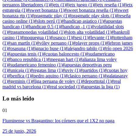
peruanos libertadores
(
1
)
#
jetx
(
1
)
#
jetx juego
(
1
)
#
jetx reseña
(
1
)
#
jetx
estrategia
(
1
)
#
sweet bonanza
(
1
)
#
sweet bonanza reseña
(
1
)
#
sweet
bonanza rtp
(
1
)
#
pragmatic play
(
1
)
#
pragmatic play slots
(
1
)
#
reseña
casino online
(
1
)
#
slots perú
(
1
)
#
handicap asiatico
(
1
)
#
apuestas
handicap
(
1
)
#
handicap 0.5
(
1
)
#
handicap -1
(
1
)
#
volatilidad slots
(
1
)
#
tragamonedas volatilidad
(
1
)
#
slots alta volatilidad
(
1
)
#
bankroll
casino
(
1
)
#
moquegua
(
1
)
#
osasco
(
1
)
#
sesi
(
1
)
#
levante
(
1
)
#
tottenham
(
1
)
#
san martín
(
1
)
#
vóley peruano
(
1
)
#
player props
(
1
)
#
lebron james
(
1
)
#
osasuna
(
1
)
#
ignacio buse
(
1
)
#
alejandro tabilo
(
1
)
#
río open 2026
(
1
)
#
apuestas tenis
(
1
)
#
cuotas baloncesto
(
1
)
#
sudamericano
(
1
)
#
banco republica
(
1
)
#
meegan hart
(
1
)
#
alianza lima voley
(
1
)
#
sudamericano femenino
(
1
)
#
apuestas deportivas peru
(
1
)
#
unicaja
(
1
)
#
regatas lima
(
1
)
#
uviv
(
1
)
#
partidos
(
1
)
#
cuotas hoy
(
1
)
#
benfica
(
1
)
#
pedro aquino
(
1
)
#
clasico peruano
(
1
)
#
galatasaray
(
1
)
#
geminis
(
1
)
#
liga peruana de voley
(
1
)
#
deporttotal
(
1
)
#
real
madrid vs barcelona
(
1
)
#
real sociedad
(
1
)
#
apuestas la liga
(
1
)
Lo más leído
01
Fluminense vs Bragantino: los córners que el 1X2 no paga
25 de junio, 2026