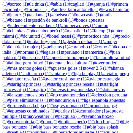
(
1
)
#
sorteo
(
1
)
#
la tinka
(
1
)
#
tabla
(
1
)
#
cagliari
(
1
)
#
granja
(
1
)
#
primera
nacional
(
1
)
#
fórmula 1
(
1
)
#
andrea kimi antonelli
(
1
)
#
lewis hamilton
(
1
)
#
juarez
(
1
)
#
atalanta
(
1
)
#
chelsea
(
1
)
#
newcastle
(
1
)
#
bulls
(
1
)
#
betano
(
1
)
#
gestión de bankroll
(
1
)
#
bonos apuestas
(
1
)
#
independiente rivadavia
(
1
)
#
timberwolves
(
1
)
#
union
(
1
)
#
chankas
(
1
)
#
ecuabet perú
(
1
)
#
mansfield
(
1
)
#
fa cup
(
1
)
#
inter
miami
(
1
)
#
dc united
(
1
)
#
lionel messi
(
1
)
#
pronosticos nba
(
1
)
#
precio
dolar peru
(
1
)
#
dólar hoy perú
(
1
)
#
gestión de banca
(
1
)
#
mujer
(
1
)
#
dia de la mujer
(
1
)
#
pelicans
(
1
)
#
carabobo
(
1
)
#
como
(
1
)
#
copa de
italia
(
1
)
#
normas
(
1
)
#
legales
(
1
)
#
peruano
(
1
)
#
america
(
1
)
#
juan
pablo ii
(
1
)
#
cusco fc
(
1
)
#
apuestas futbol peru
(
1
)
#
factor altura futbol
(
1
)
#
altitud peru futbol
(
1
)
#
ventaja local altura
(
1
)
#
over under
(
1
)
#
mas menos goles
(
1
)
#
apuestas goles
(
1
)
#
over 2.5
(
1
)
#
alianza
atletico
(
1
)
#
adt tarma
(
1
)
#
santa fe
(
1
)
#
liga betplay
(
1
)
#
aviator juego
(
1
)
#
aviator reseña
(
1
)
#
aviator crash game
(
1
)
#
aviator estrategia
(
1
)
#
starlight princess
(
1
)
#
starlight princess reseña
(
1
)
#
starlight
princess rtp
(
1
)
#
magic
(
1
)
#
nuevas tragamonedas
(
1
)
#
slots nuevos
(
1
)
#
lanzamientos slots
(
1
)
#
rtp tragamonedas
(
1
)
#
seleccion peruana
(
1
)
#
peru eliminatorias
(
1
)
#
blanquirroja
(
1
)
#
liga española apuestas
(
1
)
#
pronosticos la liga
(
1
)
#
psg vs monaco
(
1
)
#
pronóstico psg
(
1
)
#
apuestas combinadas
(
1
)
#
parlay
(
1
)
#
acumulador
(
1
)
#
apuesta
multiple
(
1
)
#
mayweather
(
1
)
#
pacquiao
(
1
)
#
revancha boxeo
(
1
)
#
convocatoria
(
1
)
#
onpe
(
1
)
#
noticias perú
(
1
)
#
club brujas
(
1
)
#
big
bass bonanza
(
1
)
#
big bass bonanza reseña
(
1
)
#
big bass splash
(
1
)
#
seattle
(
1
)
#
sounders
(
1
)
#
libertadores apuestas
(
1
)
#
equipos