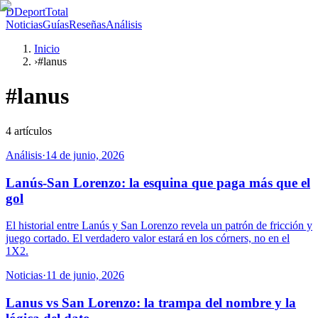
D
DeportTotal
Noticias
Guías
Reseñas
Análisis
Inicio
›
#lanus
#
lanus
4
artículos
Análisis
·
14 de junio, 2026
Lanús-San Lorenzo: la esquina que paga más que el
gol
El historial entre Lanús y San Lorenzo revela un patrón de fricción y
juego cortado. El verdadero valor estará en los córners, no en el
1X2.
Noticias
·
11 de junio, 2026
Lanus vs San Lorenzo: la trampa del nombre y la