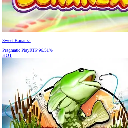
Sweet Bonanza
Pragmatic Play
RTP
96.51
%
HOT