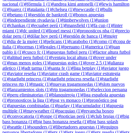
nacional
(
1
)
#
fórmula 1
(
1
)
#
andrea kimi antonelli
(
1
)
#
lewis hamilton
(
1
)
#
juarez
(
1
)
#
atalanta
(
1
)
#
chelsea
(
1
)
#
newcastle
(
1
)
#
bulls
(
1
)
#
betano
(
1
)
#
gestión de bankroll
(
1
)
#
bonos apuestas
(
1
)
#
independiente rivadavia
(
1
)
#
timberwolves
(
1
)
#
union
(
1
)
#
chankas
(
1
)
#
ecuabet perú
(
1
)
#
mansfield
(
1
)
#
fa cup
(
1
)
#
inter
miami
(
1
)
#
dc united
(
1
)
#
lionel messi
(
1
)
#
pronosticos nba
(
1
)
#
precio
dolar peru
(
1
)
#
dólar hoy perú
(
1
)
#
gestión de banca
(
1
)
#
mujer
(
1
)
#
dia de la mujer
(
1
)
#
pelicans
(
1
)
#
carabobo
(
1
)
#
como
(
1
)
#
copa de
italia
(
1
)
#
normas
(
1
)
#
legales
(
1
)
#
peruano
(
1
)
#
america
(
1
)
#
juan
pablo ii
(
1
)
#
cusco fc
(
1
)
#
apuestas futbol peru
(
1
)
#
factor altura futbol
(
1
)
#
altitud peru futbol
(
1
)
#
ventaja local altura
(
1
)
#
over under
(
1
)
#
mas menos goles
(
1
)
#
apuestas goles
(
1
)
#
over 2.5
(
1
)
#
alianza
atletico
(
1
)
#
adt tarma
(
1
)
#
santa fe
(
1
)
#
liga betplay
(
1
)
#
aviator juego
(
1
)
#
aviator reseña
(
1
)
#
aviator crash game
(
1
)
#
aviator estrategia
(
1
)
#
starlight princess
(
1
)
#
starlight princess reseña
(
1
)
#
starlight
princess rtp
(
1
)
#
magic
(
1
)
#
nuevas tragamonedas
(
1
)
#
slots nuevos
(
1
)
#
lanzamientos slots
(
1
)
#
rtp tragamonedas
(
1
)
#
seleccion peruana
(
1
)
#
peru eliminatorias
(
1
)
#
blanquirroja
(
1
)
#
liga española apuestas
(
1
)
#
pronosticos la liga
(
1
)
#
psg vs monaco
(
1
)
#
pronóstico psg
(
1
)
#
apuestas combinadas
(
1
)
#
parlay
(
1
)
#
acumulador
(
1
)
#
apuesta
multiple
(
1
)
#
mayweather
(
1
)
#
pacquiao
(
1
)
#
revancha boxeo
(
1
)
#
convocatoria
(
1
)
#
onpe
(
1
)
#
noticias perú
(
1
)
#
club brujas
(
1
)
#
big
bass bonanza
(
1
)
#
big bass bonanza reseña
(
1
)
#
big bass splash
(
1
)
#
seattle
(
1
)
#
sounders
(
1
)
#
libertadores apuestas
(
1
)
#
equipos
peruanos libertadores
(
1
)
#
jetx
(
1
)
#
jetx juego
(
1
)
#
jetx reseña
(
1
)
#
jetx