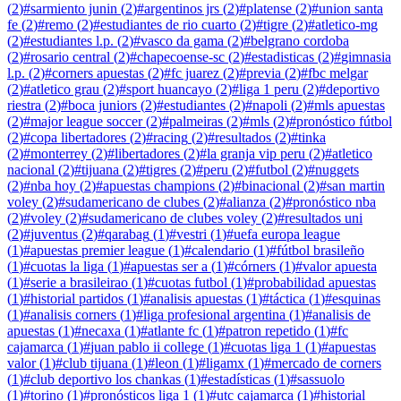
(
2
)
#
sarmiento junin
(
2
)
#
argentinos jrs
(
2
)
#
platense
(
2
)
#
union santa
fe
(
2
)
#
remo
(
2
)
#
estudiantes de rio cuarto
(
2
)
#
tigre
(
2
)
#
atletico-mg
(
2
)
#
estudiantes l.p.
(
2
)
#
vasco da gama
(
2
)
#
belgrano cordoba
(
2
)
#
rosario central
(
2
)
#
chapecoense-sc
(
2
)
#
estadisticas
(
2
)
#
gimnasia
l.p.
(
2
)
#
corners apuestas
(
2
)
#
fc juarez
(
2
)
#
previa
(
2
)
#
fbc melgar
(
2
)
#
atletico grau
(
2
)
#
sport huancayo
(
2
)
#
liga 1 peru
(
2
)
#
deportivo
riestra
(
2
)
#
boca juniors
(
2
)
#
estudiantes
(
2
)
#
napoli
(
2
)
#
mls apuestas
(
2
)
#
major league soccer
(
2
)
#
palmeiras
(
2
)
#
mls
(
2
)
#
pronóstico fútbol
(
2
)
#
copa libertadores
(
2
)
#
racing
(
2
)
#
resultados
(
2
)
#
tinka
(
2
)
#
monterrey
(
2
)
#
libertadores
(
2
)
#
la granja vip peru
(
2
)
#
atletico
nacional
(
2
)
#
tijuana
(
2
)
#
tigres
(
2
)
#
peru
(
2
)
#
futbol
(
2
)
#
nuggets
(
2
)
#
nba hoy
(
2
)
#
apuestas champions
(
2
)
#
binacional
(
2
)
#
san martin
voley
(
2
)
#
sudamericano de clubes
(
2
)
#
alianza
(
2
)
#
pronóstico nba
(
2
)
#
voley
(
2
)
#
sudamericano de clubes voley
(
2
)
#
resultados uni
(
2
)
#
juventus
(
2
)
#
qarabag
(
1
)
#
vestri
(
1
)
#
uefa europa league
(
1
)
#
apuestas premier league
(
1
)
#
calendario
(
1
)
#
fútbol brasileño
(
1
)
#
cuotas la liga
(
1
)
#
apuestas ser a
(
1
)
#
córners
(
1
)
#
valor apuesta
(
1
)
#
serie a brasileirao
(
1
)
#
cuotas futbol
(
1
)
#
probabilidad apuestas
(
1
)
#
historial partidos
(
1
)
#
analisis apuestas
(
1
)
#
táctica
(
1
)
#
esquinas
(
1
)
#
analisis corners
(
1
)
#
liga profesional argentina
(
1
)
#
analisis de
apuestas
(
1
)
#
necaxa
(
1
)
#
atlante fc
(
1
)
#
patron repetido
(
1
)
#
fc
cajamarca
(
1
)
#
juan pablo ii college
(
1
)
#
cuotas liga 1
(
1
)
#
apuestas
valor
(
1
)
#
club tijuana
(
1
)
#
leon
(
1
)
#
ligamx
(
1
)
#
mercado de corners
(
1
)
#
club deportivo los chankas
(
1
)
#
estadísticas
(
1
)
#
sassuolo
(
1
)
#
torino
(
1
)
#
pronósticos liga 1
(
1
)
#
utc cajamarca
(
1
)
#
historial