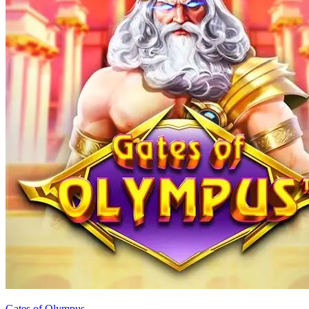
Gates of Olympus