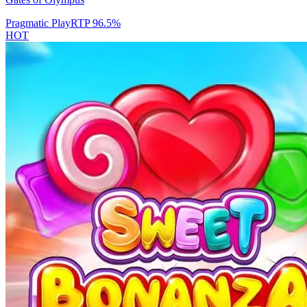
Pragmatic Play
RTP
96.5
%
HOT