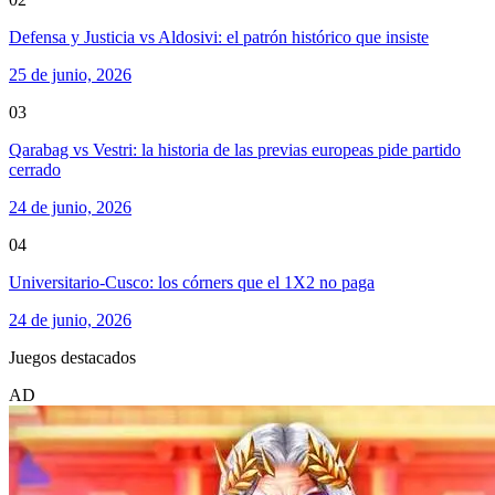
Defensa y Justicia vs Aldosivi: el patrón histórico que insiste
25 de junio, 2026
03
Qarabag vs Vestri: la historia de las previas europeas pide partido
cerrado
24 de junio, 2026
04
Universitario-Cusco: los córners que el 1X2 no paga
24 de junio, 2026
Juegos destacados
AD