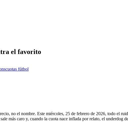
ra el favorito
ons
cuotas fútbol
ecio, no el nombre. Este miércoles, 25 de febrero de 2026, todo el ruid
sale más caro y, cuando la cuota nace inflada por relato, el underdog de