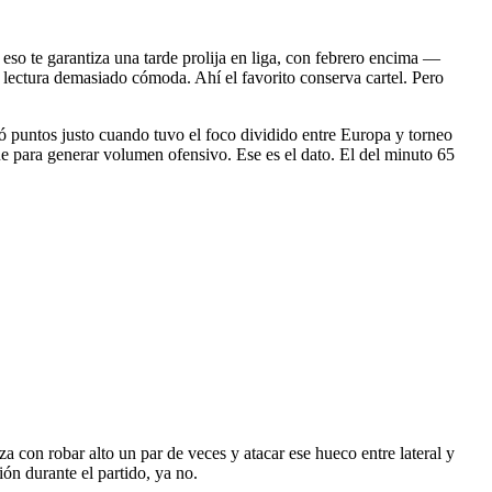
eso te garantiza una tarde prolija en liga, con febrero encima —
a lectura demasiado cómoda. Ahí el favorito conserva cartel. Pero
ó puntos justo cuando tuvo el foco dividido entre Europa y torneo
que para generar volumen ofensivo. Ese es el dato. El del minuto 65
a con robar alto un par de veces y atacar ese hueco entre lateral y
ón durante el partido, ya no.