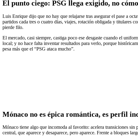
El punto ciego: PSG llega exigido, no cóm
Luis Enrique dijo que no hay que relajarse tras asegurar el pase a oc
partidos cada tres o cuatro días, viajes, rotación obligada y titulare
pierde filo.
El mercado, casi siempre, castiga poco ese desgaste cuando el uniform
local; y no hace falta inventar resultados para verlo, porque históric
pesa más que el “PSG ataca mucho”.
Mónaco no es épica romántica, es perfil i
Mónaco tiene algo que incomoda al favorito: acelera transiciones sin p
central, que aparece y desaparece, pero aparece. Frente a bloques larg