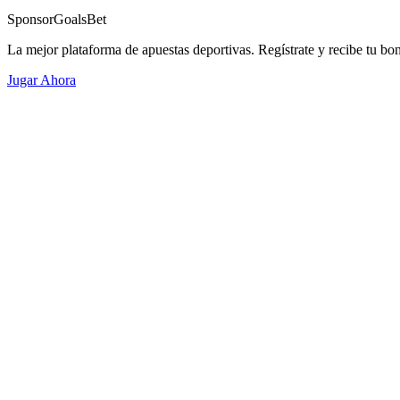
Sponsor
GoalsBet
La mejor plataforma de apuestas deportivas. Regístrate y recibe tu bo
Jugar Ahora