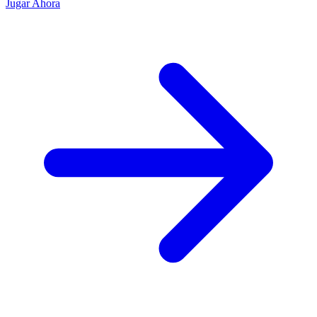
Jugar Ahora