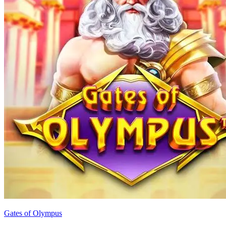
Gates of Olympus