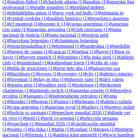
(
1
)
#
análisis fútbol
(
1
)
#
charlotte atlanta
(
1
)
#
analisis
(
1
)
#
apuestas liga
profesional
(
1
)
#
seattle sounders
(
1
)
#
portland timbers
(
1
)
#
philadelphia union
(
1
)
#
new york red bulls
(
1
)
#
gimnasia m
(
1
)
#
central cordoba
(
1
)
#
análisis histórico
(
1
)
#
pronóstico apuestas
(
1
)
#
cf montreal
(
1
)
#
toronto fc
(
1
)
#
cuotas argentinas
(
1
)
#
apuestas
con valor
(
1
)
#
apuestas argentina
(
1
)
#
club cienciano
(
1
)
#
junta
nacional de justicia
(
1
)
#
junta nacional
(
1
)
#
justicia perú
(
1
)
#
barcelona femenino
(
1
)
#
champions femenina
(
1
)
#
monchengladbach
(
1
)
#
dortmund
(
1
)
#
bundesliga
(
1
)
#
medellin
(
1
)
#
juegos de casino
(
1
)
#
caracas
(
1
)
#
melgar
(
1
)
#
bayer
(
1
)
#
psg vs
bayer
(
1
)
#
bayern munich
(
1
)
#
domingo
(
1
)
#
la tinka perú
(
1
)
#
athletic
club
(
1
)
#
sunderland
(
1
)
#
nottingham forest
(
1
)
#
celta de vigo
(
1
)
#
tabla de posiciones
(
1
)
#
prop bets nba
(
1
)
#
baloncesto usa
(
1
)
#
blackburn
(
1
)
#
rovers
(
1
)
#
coventry
(
1
)
#
city
(
1
)
#
atletico mineiro
(
1
)
#
juventud
(
1
)
#
play-in nba
(
1
)
#
phoenix suns
(
1
)
#
alex valera
(
1
)
#
granja peru
(
1
)
#
realities perú
(
1
)
#
pokemon
(
1
)
#
pokemon
champions
(
1
)
#
nintendo switch
(
1
)
#
apuestas esports
(
1
)
#
deportivo
recoleta
(
1
)
#
jaguares
(
1
)
#
independiente petrolero
(
1
)
#
roma
(
1
)
#
thunder
(
1
)
#
bogota
(
1
)
#
junior
(
1
)
#
belgrano
(
1
)
#
atletico rafaela
(
1
)
#
copa argentina
(
1
)
#
apuestas royal
(
1
)
#
parlays
(
1
)
#
sorteos online
(
1
)
#
bolivia vs surinam
(
1
)
#
repechaje mundial 2026
(
1
)
#
dónde ver
en vivo
(
1
)
#
perú
(
1
)
#
perú vs senegal
(
1
)
#
selección peruana
(
1
)
#
repechaje
(
1
)
#
mundial 2026
(
1
)
#
clasificación mundial
(
1
)
#
sorteo
(
1
)
#
la tinka
(
1
)
#
tabla
(
1
)
#
cagliari
(
1
)
#
granja
(
1
)
#
primera
nacional
(
1
)
#
fórmula 1
(
1
)
#
andrea kimi antonelli
(
1
)
#
lewis hamilton